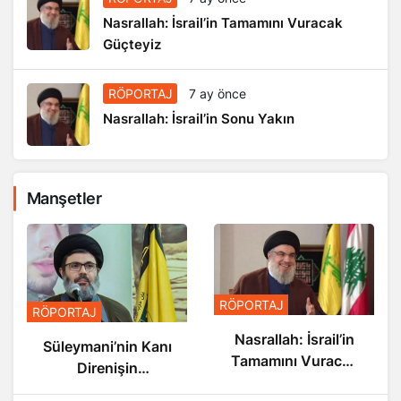
Nasrallah: İsrail’in Tamamını Vuracak
Güçteyiz
RÖPORTAJ
7 ay önce
Nasrallah: İsrail’in Sonu Yakın
Manşetler
RÖPORTAJ
RÖPORTAJ
Nasrallah: İsrail’in
Nasrallah: İsrail’in
Kanı
Sonu Yakın
Tamamını Vuracak
Güçteyiz
da