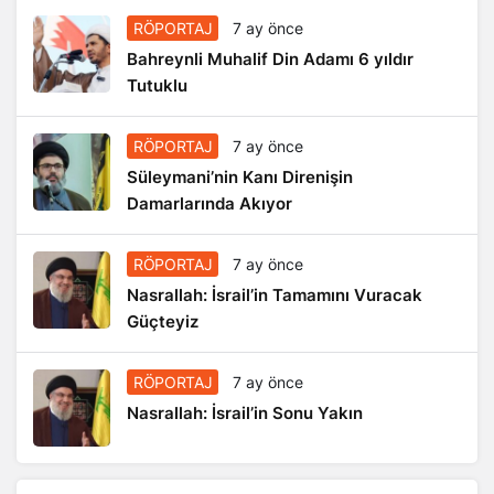
RÖPORTAJ
7 ay önce
Bahreynli Muhalif Din Adamı 6 yıldır
Tutuklu
RÖPORTAJ
7 ay önce
Süleymani’nin Kanı Direnişin
Damarlarında Akıyor
RÖPORTAJ
7 ay önce
Nasrallah: İsrail’in Tamamını Vuracak
Güçteyiz
RÖPORTAJ
7 ay önce
Nasrallah: İsrail’in Sonu Yakın