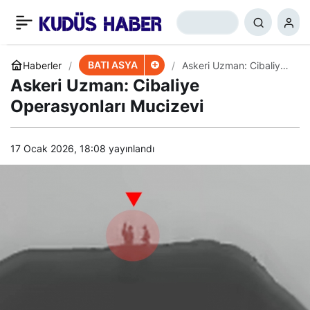
Biden’ın Özel Temsilcisi
+
-
0
Paylaş
Lübnan’da
BATI ASYA
Haberler
Askeri Uzman: Cibaliye
Operasyonları Mucizevi
Askeri Uzman: Cibaliye
Operasyonları Mucizevi
17 Ocak 2026, 18:08
yayınlandı