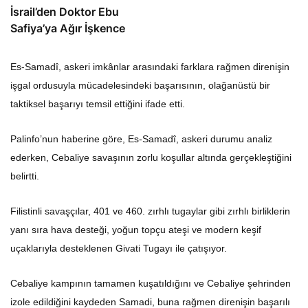
İsrail’den Doktor Ebu
Safiya’ya Ağır İşkence
Es-Samadî, askeri imkânlar arasındaki farklara rağmen direnişin
işgal ordusuyla mücadelesindeki başarısının, olağanüstü bir
taktiksel başarıyı temsil ettiğini ifade etti.
Palinfo’nun haberine göre, Es-Samadî, askeri durumu analiz
ederken, Cebaliye savaşının zorlu koşullar altında gerçekleştiğini
belirtti.
Filistinli savaşçılar, 401 ve 460. zırhlı tugaylar gibi zırhlı birliklerin
yanı sıra hava desteği, yoğun topçu ateşi ve modern keşif
uçaklarıyla desteklenen Givati Tugayı ile çatışıyor.
Cebaliye kampının tamamen kuşatıldığını ve Cebaliye şehrinden
izole edildiğini kaydeden Samadi, buna rağmen direnişin başarılı