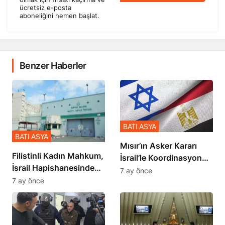
ücretsiz e-posta
aboneliğini hemen başlat.
Benzer Haberler
BATI ASYA
BATI ASYA
Mısır’ın Asker Kararı
Filistinli Kadın Mahkum,
İsrail’le Koordinasyon
İsrail Hapishanesindeki
İçinde Gerçekleşmiş
7 ay önce
Zulmü Anlattı
7 ay önce