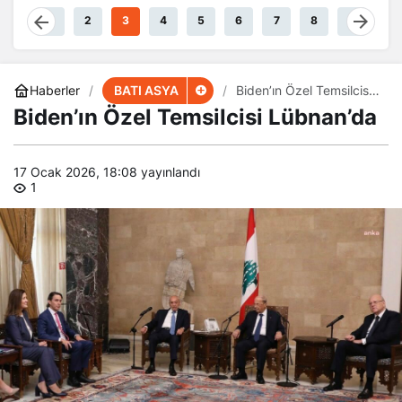
1
2
3
4
5
6
7
8
9
BATI ASYA
Haberler
Biden’ın Özel Temsilcisi
Lübnan’da
Biden’ın Özel Temsilcisi Lübnan’da
17 Ocak 2026, 18:08
yayınlandı
1