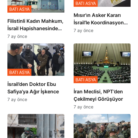
BATI ASYA
BATI ASYA
Mısır’ın Asker Kararı
Filistinli Kadın Mahkum,
İsrail’le Koordinasyon
İsrail Hapishanesindeki
İçinde Gerçekleşmiş
7 ay önce
Zulmü Anlattı
7 ay önce
BATI ASYA
BATI ASYA
İsrail’den Doktor Ebu
Safiya’ya Ağır İşkence
İran Meclisi, NPT’den
Çekilmeyi Görüşüyor
7 ay önce
7 ay önce