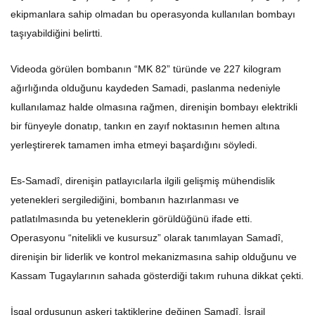
ekipmanlara sahip olmadan bu operasyonda kullanılan bombayı
taşıyabildiğini belirtti.
Videoda görülen bombanın “MK 82” türünde ve 227 kilogram
ağırlığında olduğunu kaydeden Samadi, paslanma nedeniyle
kullanılamaz halde olmasına rağmen, direnişin bombayı elektrikli
bir fünyeyle donatıp, tankın en zayıf noktasının hemen altına
yerleştirerek tamamen imha etmeyi başardığını söyledi.
Es-Samadî, direnişin patlayıcılarla ilgili gelişmiş mühendislik
yetenekleri sergilediğini, bombanın hazırlanması ve
patlatılmasında bu yeteneklerin görüldüğünü ifade etti.
Operasyonu “nitelikli ve kusursuz” olarak tanımlayan Samadî,
direnişin bir liderlik ve kontrol mekanizmasına sahip olduğunu ve
Kassam Tugaylarının sahada gösterdiği takım ruhuna dikkat çekti.
İşgal ordusunun askeri taktiklerine değinen Samadî, İsrail