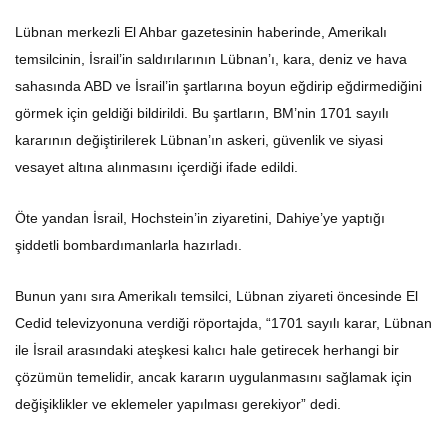
Lübnan merkezli El Ahbar gazetesinin haberinde, Amerikalı
temsilcinin, İsrail’in saldırılarının Lübnan’ı, kara, deniz ve hava
sahasında ABD ve İsrail’in şartlarına boyun eğdirip eğdirmediğini
görmek için geldiği bildirildi. Bu şartların, BM’nin 1701 sayılı
kararının değiştirilerek Lübnan’ın askeri, güvenlik ve siyasi
vesayet altına alınmasını içerdiği ifade edildi.
Öte yandan İsrail, Hochstein’in ziyaretini, Dahiye’ye yaptığı
şiddetli bombardımanlarla hazırladı.
Bunun yanı sıra Amerikalı temsilci, Lübnan ziyareti öncesinde El
Cedid televizyonuna verdiği röportajda, “1701 sayılı karar, Lübnan
ile İsrail arasındaki ateşkesi kalıcı hale getirecek herhangi bir
çözümün temelidir, ancak kararın uygulanmasını sağlamak için
değişiklikler ve eklemeler yapılması gerekiyor” dedi.
ABD’nin 1701 sayılı karara değişiklik getirme çabalarına Lübnan