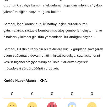
ordunun Cebaliye kampına tekrarlanan işgal girişimlerinde “yakıp
yıkma” taktiğine başvurduğunu belirtti.
Samadi, İşgal ordusunun, iki haftayı aşkın süredir süren
çatışmalarda, rastgele bombalama, ateş çemberleri oluşturma ve
binaların yıkılması gibi tüm yöntemlerini kullandığını söyledi.
Samadî, Filistin direnişinin bu taktiklere küçük gruplarla savaşarak
uyum sağlamaya devam ettiğini, fırsat buldukça işgal askerlerini
keskin nişancı ateşiyle vurup ani saldırılar düzenleyerek
mücadeleyi sürdürdüğünü vurguladı.
Kudüs Haber Ajansı – KHA
0
0
0
0
0