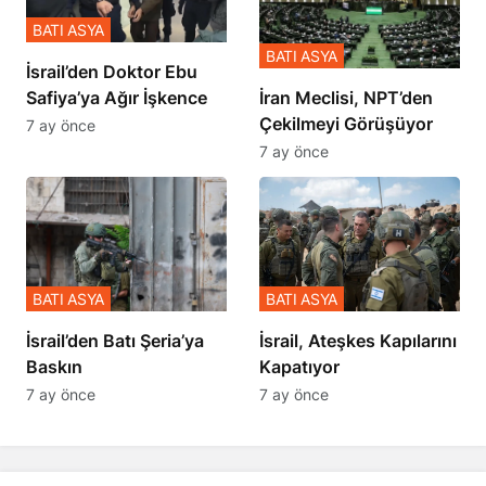
BATI ASYA
BATI ASYA
İsrail’den Doktor Ebu
Safiya’ya Ağır İşkence
İran Meclisi, NPT’den
Çekilmeyi Görüşüyor
7 ay önce
7 ay önce
BATI ASYA
BATI ASYA
​​​​​​​İsrail’den Batı Şeria’ya
İsrail, Ateşkes Kapılarını
Baskın
Kapatıyor
7 ay önce
7 ay önce