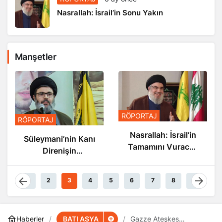
Nasrallah: İsrail’in Sonu Yakın
Manşetler
RÖPORTAJ
RÖPORTAJ
Nasrallah: İsrail’in
Süleymani’nin Kanı
Tamamını Vuracak
Direnişin
Güçteyiz
Damarlarında
Akıyor
1
2
3
4
5
6
7
8
9
BATI ASYA
Haberler
​​​​​​​Gazze Ateşkes