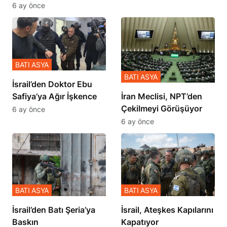
Zulmü Anlattı
6 ay önce
BATI ASYA
BATI ASYA
İsrail’den Doktor Ebu
Safiya’ya Ağır İşkence
İran Meclisi, NPT’den
Çekilmeyi Görüşüyor
6 ay önce
6 ay önce
BATI ASYA
BATI ASYA
​​​​​​​İsrail’den Batı Şeria’ya
İsrail, Ateşkes Kapılarını
Baskın
Kapatıyor