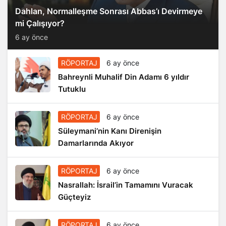
Dahlan, Normalleşme Sonrası Abbas’ı Devirmeye
mi Çalışıyor?
6 ay önce
RÖPORTAJ
6 ay önce
Bahreynli Muhalif Din Adamı 6 yıldır
Tutuklu
RÖPORTAJ
6 ay önce
Süleymani’nin Kanı Direnişin
Damarlarında Akıyor
RÖPORTAJ
6 ay önce
Nasrallah: İsrail’in Tamamını Vuracak
Güçteyiz
RÖPORTAJ
6 ay önce