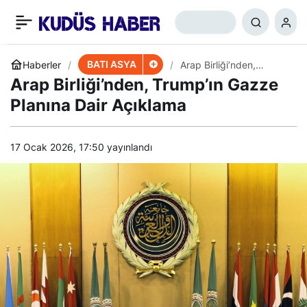
​​​​​​​Gazze Ateşkes
+
-
0
Paylaş
Sürecinde Son Durum
BATI ASYA
Haberler
Arap Birliği’nden,
Trump’ın Gazze Planına
Arap Birliği’nden, Trump’ın Gazze
Dair Açıklama
Planına Dair Açıklama
17 Ocak 2026, 17:50
yayınlandı