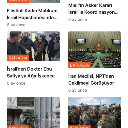
Mısır’ın Asker Kararı
Filistinli Kadın Mahkum,
İsrail’le Koordinasyon
İsrail Hapishanesindeki
İçinde Gerçekleşmiş
6 ay önce
Zulmü Anlattı
6 ay önce
BATI ASYA
BATI ASYA
İsrail’den Doktor Ebu
Safiya’ya Ağır İşkence
İran Meclisi, NPT’den
Çekilmeyi Görüşüyor
6 ay önce
6 ay önce