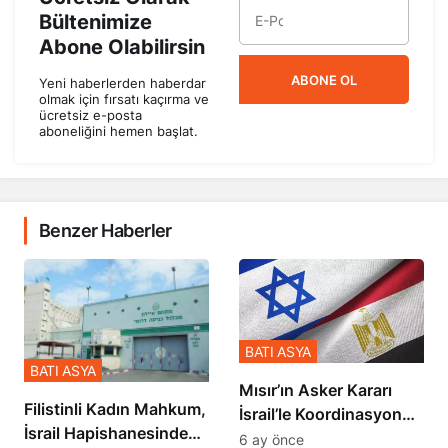
Bültenimize
Abone Olabilirsin
ABONE OL
Yeni haberlerden haberdar
olmak için fırsatı kaçırma ve
ücretsiz e-posta
aboneliğini hemen başlat.
Benzer Haberler
BATI ASYA
BATI ASYA
Mısır’ın Asker Kararı
Filistinli Kadın Mahkum,
İsrail’le Koordinasyon
İsrail Hapishanesindeki
İçinde Gerçekleşmiş
6 ay önce