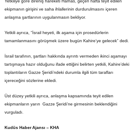
Yetkiliye göre direniş hareketi Hamas, geçen hafta teyit edilen
ekipmanın girişini ve saha ihlallerinin durdurulmasını içeren
anlaşma şartlarının uygulanmasın bekliyor.
Yetkili ayrıca, “İsrail heyeti, ilk aşama için prosedürlerin
tamamlanmasını görüşmek üzere bugün Kahire’ye gelecek” dedi.
İsrail tarafının, şartları hakkında ayrıntı vermeden ikinci aşamayı
tartışmaya hazır olduğunu ifade ettiğini belirten yetkili, Kahire’deki
toplantıların Gazze Şeridi’ndeki durumla ilgili tüm tarafları
içereceğini sözlerine ekledi.
Üst düzey yetkili ayrıca, anlaşma kapsamında teyit edilen
ekipmanların yarın Gazze Şeridi’ne girmesinin beklendiğini
vurguladı.
Kudüs Haber Ajansı – KHA