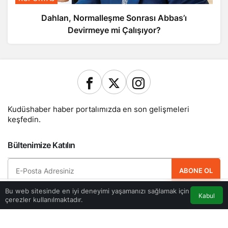
Dahlan, Normalleşme Sonrası Abbas’ı
Devirmeye mi Çalışıyor?
Kudüshaber haber portalımızda en son gelişmeleri
keşfedin.
Bültenimize Katılın
ABONE OL
Bu web sitesinde en iyi deneyimi yaşamanızı sağlamak için
Hemen ücretsiz üye olun ve yeni güncellemelerden haberdar olan ilk kişi
Kabul
çerezler kullanılmaktadır.
Akış
Eczaneler
Trafik
Anasayfa
olun.
Yazarlarımız
Künye
Hesabım
Gizlilik politikası
İletişim