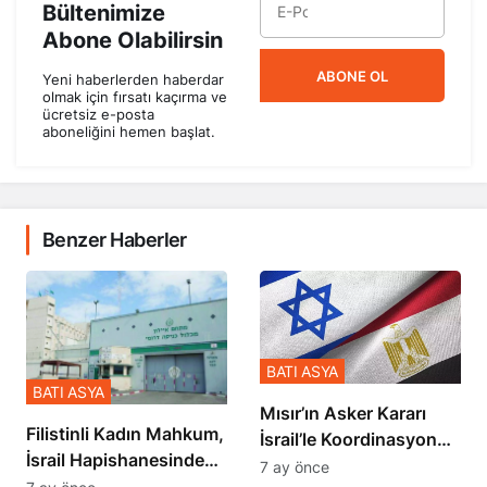
Bültenimize
Abone Olabilirsin
ABONE OL
Yeni haberlerden haberdar
olmak için fırsatı kaçırma ve
ücretsiz e-posta
aboneliğini hemen başlat.
Benzer Haberler
BATI ASYA
BATI ASYA
Mısır’ın Asker Kararı
Filistinli Kadın Mahkum,
İsrail’le Koordinasyon
İsrail Hapishanesindeki
İçinde Gerçekleşmiş
7 ay önce
Zulmü Anlattı