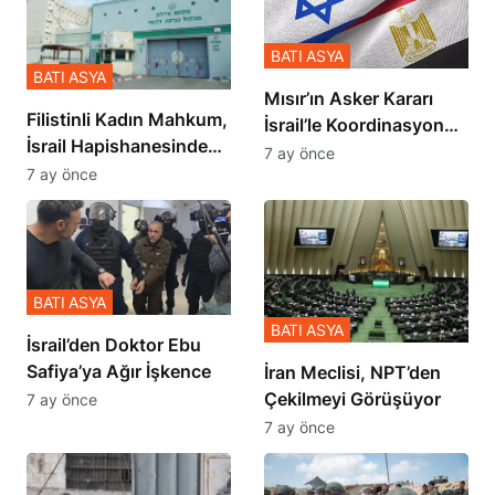
BATI ASYA
BATI ASYA
Mısır’ın Asker Kararı
Filistinli Kadın Mahkum,
İsrail’le Koordinasyon
İsrail Hapishanesindeki
İçinde Gerçekleşmiş
7 ay önce
Zulmü Anlattı
7 ay önce
BATI ASYA
BATI ASYA
İsrail’den Doktor Ebu
Safiya’ya Ağır İşkence
İran Meclisi, NPT’den
Çekilmeyi Görüşüyor
7 ay önce
7 ay önce