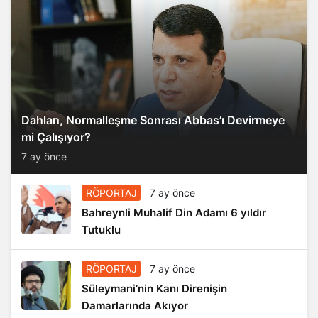
Dahlan, Normalleşme Sonrası Abbas’ı Devirmeye
mi Çalışıyor?
7 ay önce
RÖPORTAJ
7 ay önce
Bahreynli Muhalif Din Adamı 6 yıldır
Tutuklu
RÖPORTAJ
7 ay önce
Süleymani’nin Kanı Direnişin
Damarlarında Akıyor