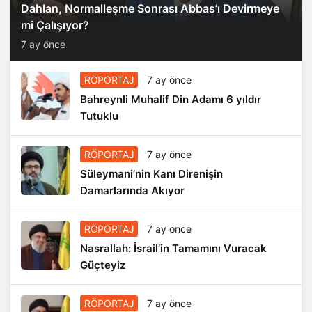
Dahlan, Normalleşme Sonrası Abbas’ı Devirmeye
mi Çalışıyor?
7 ay önce
RÖPORTAJ
7 ay önce
Bahreynli Muhalif Din Adamı 6 yıldır
Tutuklu
RÖPORTAJ
7 ay önce
Süleymani’nin Kanı Direnişin
Damarlarında Akıyor
RÖPORTAJ
7 ay önce
Nasrallah: İsrail’in Tamamını Vuracak
Güçteyiz
RÖPORTAJ
7 ay önce