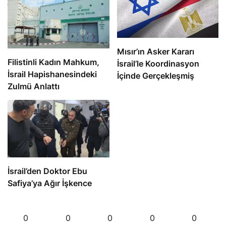
Mısır’ın Asker Kararı
Filistinli Kadın Mahkum,
İsrail’le Koordinasyon
İsrail Hapishanesindeki
İçinde Gerçekleşmiş
Zulmü Anlattı
İsrail’den Doktor Ebu
Safiya’ya Ağır İşkence
0
0
0
0
0