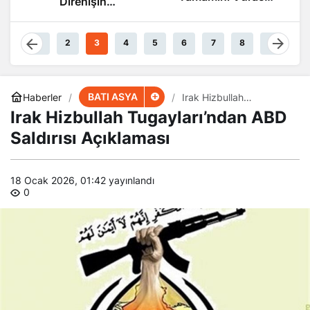
Direnişin
Güçteyiz
Damarlarında
Akıyor
1
2
3
4
5
6
7
8
9
BATI ASYA
Haberler
Irak Hizbullah
Tugayları’ndan ABD
Irak Hizbullah Tugayları’ndan ABD
Saldırısı Açıklaması
Saldırısı Açıklaması
18 Ocak 2026, 01:42
yayınlandı
0