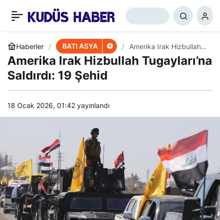
Irak Hizbullah
+
-
0
Paylaş
Tugayları’ndan ABD
BATI ASYA
Haberler
Amerika Irak Hizbullah
Tugayları’na Saldırdı: 19
Amerika Irak Hizbullah Tugayları’na
Şehid
Saldırısı Açıklaması
Saldırdı: 19 Şehid
18 Ocak 2026, 01:42
yayınlandı