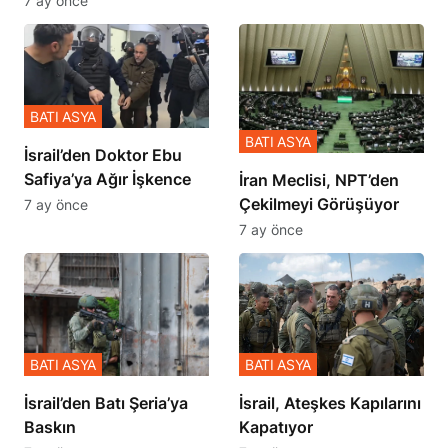
7 ay önce
BATI ASYA
BATI ASYA
İsrail’den Doktor Ebu
Safiya’ya Ağır İşkence
İran Meclisi, NPT’den
Çekilmeyi Görüşüyor
7 ay önce
7 ay önce
BATI ASYA
BATI ASYA
​​​​​​​İsrail’den Batı Şeria’ya
İsrail, Ateşkes Kapılarını
Baskın
Kapatıyor