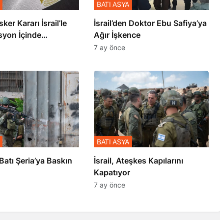
BATI ASYA
sker Kararı İsrail’le
İsrail’den Doktor Ebu Safiya’ya
syon İçinde
Ağır İşkence
şmiş
7 ay önce
BATI ASYA
l’den Batı Şeria’ya Baskın
İsrail, Ateşkes Kapılarını
Kapatıyor
7 ay önce