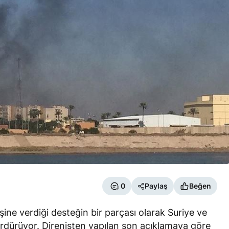
0
Paylaş
Beğen
işine verdiği desteğin bir parçası olarak Suriye ve
ürdürüyor. Direnişten yapılan son açıklamaya göre