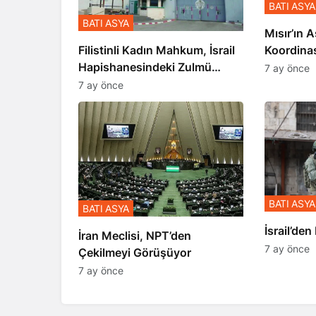
BATI ASYA
BATI ASYA
Mısır’ın A
Koordina
Filistinli Kadın Mahkum, İsrail
Gerçekle
Hapishanesindeki Zulmü
7 ay önce
Anlattı
7 ay önce
BATI ASYA
BATI ASYA
​​​​​​​İsrai
İran Meclisi, NPT’den
7 ay önce
Çekilmeyi Görüşüyor
7 ay önce