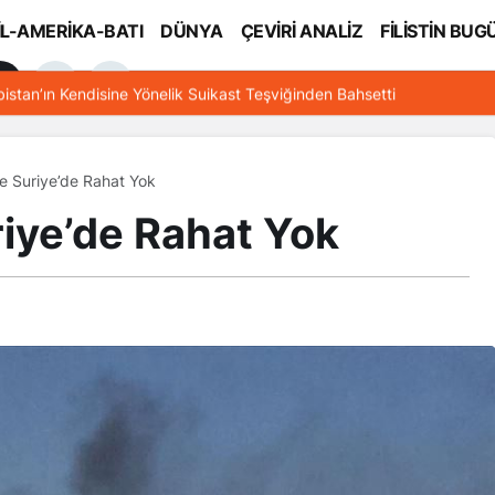
İL-AMERİKA-BATI
DÜNYA
ÇEVİRİ ANALİZ
FİLİSTİN BUG
l
bistan’ın Kendisine Yönelik Suikast Teşviğinden Bahsetti
e Suriye’de Rahat Yok
riye’de Rahat Yok