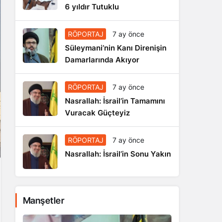
6 yıldır Tutuklu
RÖPORTAJ
7 ay önce
Süleymani’nin Kanı Direnişin
Damarlarında Akıyor
RÖPORTAJ
7 ay önce
Nasrallah: İsrail’in Tamamını
Vuracak Güçteyiz
RÖPORTAJ
7 ay önce
Nasrallah: İsrail’in Sonu Yakın
Manşetler