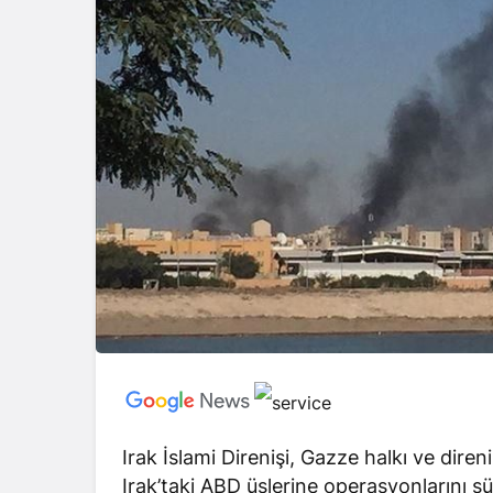
Irak İslami Direnişi, Gazze halkı ve diren
Irak’taki ABD üslerine operasyonlarını s