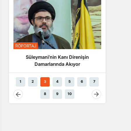
RÖPORTA
RÖPORTAJ
Nas
Süleymani’nin Kanı Direnişin
Damarlarında Akıyor
1
2
3
4
5
6
7
8
9
10