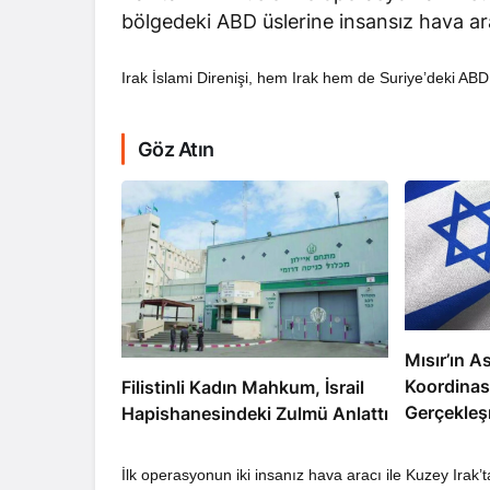
bölgedeki ABD üslerine insansız hava ar
Irak İslami Direnişi, hem Irak hem de Suriye’deki ABD 
Göz Atın
RÖPORTAJ
Dahlan, Normall
Abbas’ı Devirmeye
Mısır’ın As
Koordinas
Filistinli Kadın Mahkum, İsrail
Gerçekleş
Hapishanesindeki Zulmü Anlattı
İlk operasyonun iki insanız hava aracı ile Kuzey Irak’t