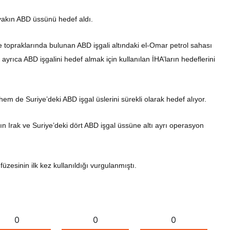
 yakın ABD üssünü hedef aldı.
topraklarında bulunan ABD işgali altındaki el-Omar petrol sahası
yrıca ABD işgalini hedef almak için kullanılan İHA’ların hedeflerini
hem de Suriye’deki ABD işgal üslerini sürekli olarak hedef alıyor.
ın Irak ve Suriye’deki dört ABD işgal üssüne altı ayrı operasyon
üzesinin ilk kez kullanıldığı vurgulanmıştı.
0
0
0