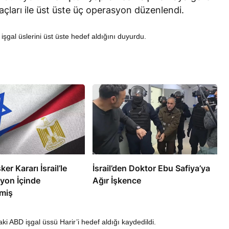
açları ile üst üste üç operasyon düzenlendi.
işgal üslerini üst üste hedef aldığını duyurdu.
RÖPORTAJ
eşme Sonrası
Bahreynli Muhalif Din Adamı 6
 mi Çalışıyor?
yıldır Tutuklu
ker Kararı İsrail’le
İsrail’den Doktor Ebu Safiya’ya
yon İçinde
Ağır İşkence
miş
aki ABD işgal üssü Harir’i hedef aldığı kaydedildi.