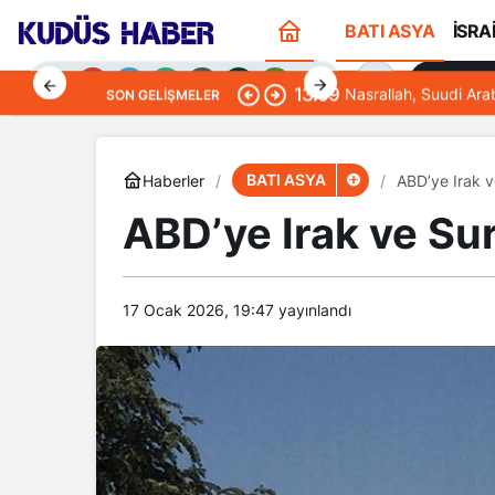
BATI ASYA
İSRA
Sana Öze
13:09
Nasrallah, Suudi Ara
SON GELIŞMELER
BATI ASYA
Haberler
ABD’ye Irak v
ABD’ye Irak ve Su
Gündüz Modu
Gündüz modunu seçin.
17 Ocak 2026, 19:47
yayınlandı
Gece Modu
Gece modunu seçin.
Sistem Modu
Sistem modunu seçin.