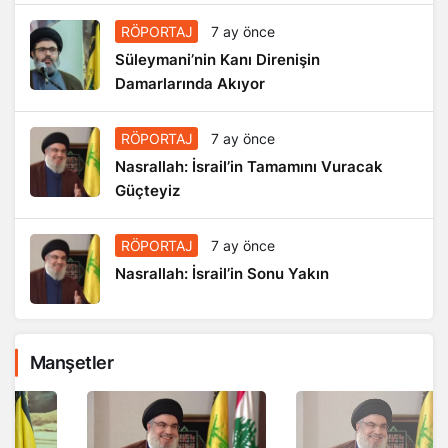
RÖPORTAJ
7 ay önce
Süleymani’nin Kanı Direnişin
Damarlarında Akıyor
RÖPORTAJ
7 ay önce
Nasrallah: İsrail’in Tamamını Vuracak
Güçteyiz
RÖPORTAJ
7 ay önce
Nasrallah: İsrail’in Sonu Yakın
Manşetler