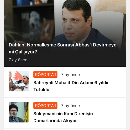
Dahlan, Normalleşme Sonrası Abbas’ı Devirmeye
mi Çalışıyor?
7 ay önce
RÖPORTAJ
7 ay önce
Bahreynli Muhalif Din Adamı 6 yıldır
Tutuklu
RÖPORTAJ
7 ay önce
Süleymani’nin Kanı Direnişin
Damarlarında Akıyor