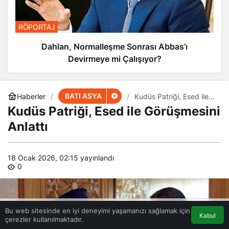
RÖPORTAJ
Dahlan, Normalleşme Sonrası Abbas’ı
Devirmeye mi Çalışıyor?
BATI ASYA
Haberler
Kudüs Patriği, Esed ile
Görüşmesini Anlattı
Kudüs Patriği, Esed ile Görüşmesini
Anlattı
18 Ocak 2026, 02:15
yayınlandı
0
Bu web sitesinde en iyi deneyimi yaşamanızı sağlamak için
Kabul
çerezler kullanılmaktadır.
Akış
Eczaneler
Trafik
Anasayfa