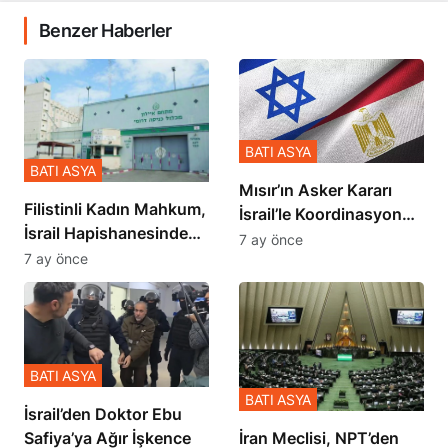
Benzer Haberler
BATI ASYA
BATI ASYA
Mısır’ın Asker Kararı
Filistinli Kadın Mahkum,
İsrail’le Koordinasyon
İsrail Hapishanesindeki
İçinde Gerçekleşmiş
7 ay önce
Zulmü Anlattı
7 ay önce
BATI ASYA
BATI ASYA
İsrail’den Doktor Ebu
Safiya’ya Ağır İşkence
İran Meclisi, NPT’den