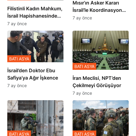
Mısır’ın Asker Kararı
Filistinli Kadın Mahkum,
İsrail’le Koordinasyon
İsrail Hapishanesindeki
İçinde Gerçekleşmiş
7 ay önce
Zulmü Anlattı
7 ay önce
BATI ASYA
BATI ASYA
İsrail’den Doktor Ebu
Safiya’ya Ağır İşkence
İran Meclisi, NPT’den
Çekilmeyi Görüşüyor
7 ay önce
7 ay önce
BATI ASYA
BATI ASYA