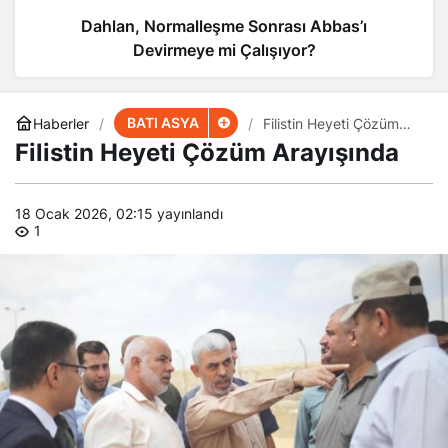
Dahlan, Normalleşme Sonrası Abbas’ı
Devirmeye mi Çalışıyor?
BATI ASYA
Haberler
Filistin Heyeti Çözüm
Arayışında
Filistin Heyeti Çözüm Arayışında
18 Ocak 2026, 02:15
yayınlandı
1