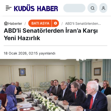
Kudüs Patriği, Esed ile
+
-
0
Paylaş
Görüşmesini Anlattı
BATI ASYA
Haberler
ABD’li Senatörlerden
İran’a Karşı Yeni Hazırlık
ABD’li Senatörlerden İran’a Karşı
Yeni Hazırlık
18 Ocak 2026, 02:15
yayınlandı