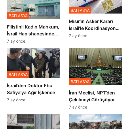
BATI ASYA
BATI ASYA
Mısır’ın Asker Kararı
Filistinli Kadın Mahkum,
İsrail’le Koordinasyon
İsrail Hapishanesindeki
İçinde Gerçekleşmiş
7 ay önce
Zulmü Anlattı
7 ay önce
BATI ASYA
BATI ASYA
İsrail’den Doktor Ebu
Safiya’ya Ağır İşkence
İran Meclisi, NPT’den
Çekilmeyi Görüşüyor
7 ay önce
7 ay önce