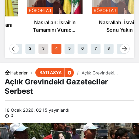
RÖPORTAJ
RÖPORTAJ
Nasrallah: İsrail’in
Nasrallah: İsrail’in
Tamamını Vuracak
Sonu Yakın
Güçteyiz
1
2
3
4
5
6
7
8
9
BATI ASYA
Haberler
Açlık Grevindeki
Gazeteciler Serbest
Açlık Grevindeki Gazeteciler
Serbest
18 Ocak 2026, 02:15
yayınlandı
0