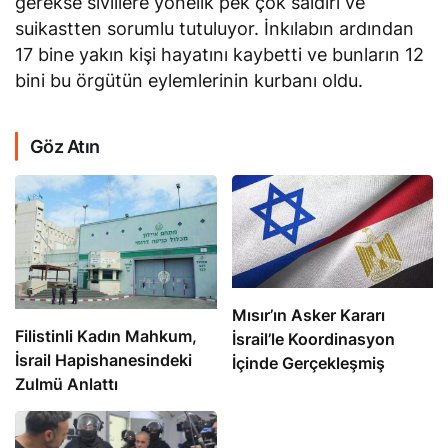
gerekse sivillere yönelik pek çok saldırı ve
suikastten sorumlu tutuluyor. İnkılabın ardından
17 bine yakın kişi hayatını kaybetti ve bunların 12
bini bu örgütün eylemlerinin kurbanı oldu.
Göz Atın
Mısır’ın Asker Kararı
Filistinli Kadın Mahkum,
İsrail’le Koordinasyon
İsrail Hapishanesindeki
İçinde Gerçekleşmiş
Zulmü Anlattı