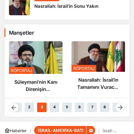
Nasrallah: İsrail’in Sonu Yakın
Manşetler
RÖPORTAJ
RÖPORTAJ
Nasrallah: İsrail’in
Süleymani’nin Kanı
Tamamını Vuracak
Direnişin
Güçteyiz
Damarlarında
Akıyor
1
2
3
4
5
6
7
8
9
İSRAİL-AMERİKA-BATI
Haberler
İsrail-