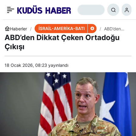
İsrail-Ukrayna Arasında
+
-
0
Paylaş
“İran” Görüşmesi
İSRAİL-AMERİKA-BATI
Haberler
ABD’den
Dikkat
ABD’den Dikkat Çeken Ortadoğu
Çeken
Ortadoğu
Çıkışı
Çıkışı
18 Ocak 2026, 08:23
yayınlandı