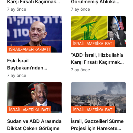
Karşı Fırsatı Kaçırmak
Görülmemiş Abluka
İstemiyor”
Planı
7 ay önce
7 ay önce
İSRAİL-AMERİKA-BATI
İSRAİL-AMERİKA-BATI
​​​​​​​”ABD-İsrail, Hizbullah’a
Eski İsrail
Karşı Fırsatı Kaçırmak
Başbakanı’ndan
İstemiyor”
7 ay önce
Netanyahu’ya Ağır
7 ay önce
Sözler
İSRAİL-AMERİKA-BATI
İSRAİL-AMERİKA-BATI
Sudan ve ABD Arasında
İsrail, Gazzelileri Sürme
Dikkat Çeken Görüşme
Projesi İçin Harekete