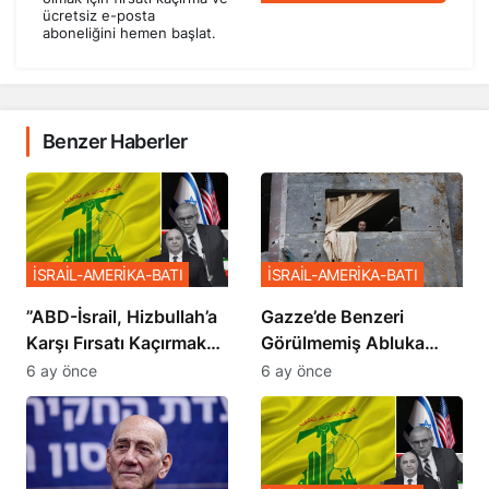
ücretsiz e-posta
aboneliğini hemen başlat.
Benzer Haberler
İSRAİL-AMERİKA-BATI
İSRAİL-AMERİKA-BATI
​​​​​​​”ABD-İsrail, Hizbullah’a
​​​​​​​Gazze’de Benzeri
Karşı Fırsatı Kaçırmak
Görülmemiş Abluka
İstemiyor”
Planı
6 ay önce
6 ay önce