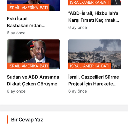
İSRAİL-AMERİKA-BATI
İSRAİL-AMERİKA-BATI
​​​​​​​”ABD-İsrail, Hizbullah’a
Eski İsrail
Karşı Fırsatı Kaçırmak
Başbakanı’ndan
İstemiyor”
6 ay önce
Netanyahu’ya Ağır
6 ay önce
Sözler
İSRAİL-AMERİKA-BATI
İSRAİL-AMERİKA-BATI
Sudan ve ABD Arasında
İsrail, Gazzelileri Sürme
Dikkat Çeken Görüşme
Projesi İçin Harekete
Geçti
6 ay önce
6 ay önce
Bir Cevap Yaz