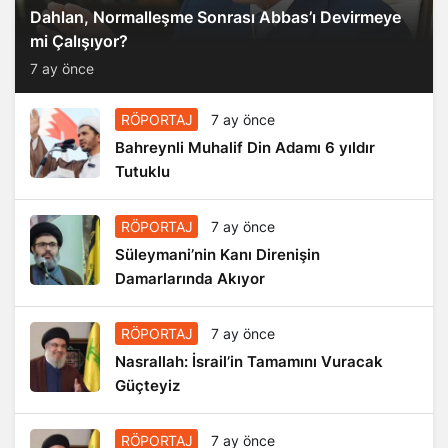
Dahlan, Normalleşme Sonrası Abbas’ı Devirmeye
mi Çalışıyor?
7 ay önce
RÖPORTAJ
7 ay önce
Bahreynli Muhalif Din Adamı 6 yıldır
Tutuklu
RÖPORTAJ
7 ay önce
Süleymani’nin Kanı Direnişin
Damarlarında Akıyor
RÖPORTAJ
7 ay önce
Nasrallah: İsrail’in Tamamını Vuracak
Güçteyiz
RÖPORTAJ
7 ay önce