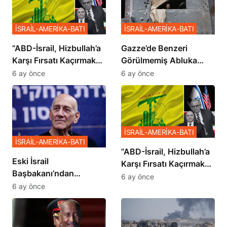
İSRAİL-AMERİKA-BATI
İSRAİL-AMERİKA-BATI
​​​​​​​”ABD-İsrail, Hizbullah’a
​​​​​​​Gazze’de Benzeri
Karşı Fırsatı Kaçırmak
Görülmemiş Abluka
İstemiyor”
Planı
6 ay önce
6 ay önce
İSRAİL-AMERİKA-BATI
İSRAİL-AMERİKA-BATI
​​​​​​​”ABD-İsrail, Hizbullah’a
Eski İsrail
Karşı Fırsatı Kaçırmak
Başbakanı’ndan
İstemiyor”
6 ay önce
Netanyahu’ya Ağır
6 ay önce
Sözler