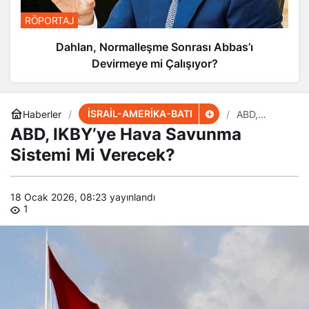
RÖPORTAJ
Dahlan, Normalleşme Sonrası Abbas’ı
Devirmeye mi Çalışıyor?
İSRAİL-AMERİKA-BATI
Haberler
ABD,
IKBY’ye
ABD, IKBY’ye Hava Savunma
Hava
Savunma
Sistemi Mi Verecek?
Sistemi Mi
Verecek?
18 Ocak 2026, 08:23
yayınlandı
1