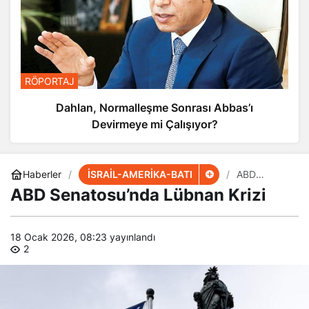
RÖPORTAJ
Dahlan, Normalleşme Sonrası Abbas’ı
Devirmeye mi Çalışıyor?
İSRAİL-AMERİKA-BATI
Haberler
ABD
Senatosu’n
ABD Senatosu’nda Lübnan Krizi
da Lübnan
Krizi
18 Ocak 2026, 08:23
yayınlandı
2