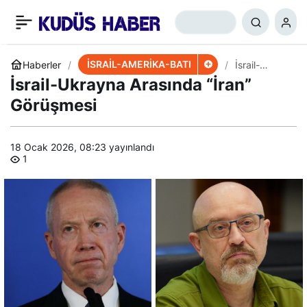
ABD, IKBY’ye Hava
+
-
0
Paylaş
Savunma Sistemi Mi
İSRAİL-AMERİKA-BATI
Haberler
İsrail-
Ukrayna
İsrail-Ukrayna Arasında “İran”
Arasında
Verecek?
“İran”
Görüşmesi
Görüşmesi
18 Ocak 2026, 08:23
yayınlandı
1