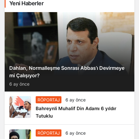
Yeni Haberler
Dahlan, Normalleşme Sonrası Abbas’ı Devirmeye
mi Çalışıyor?
6 ay önce
RÖPORTAJ
6 ay önce
Bahreynli Muhalif Din Adamı 6 yıldır
Tutuklu
RÖPORTAJ
6 ay önce