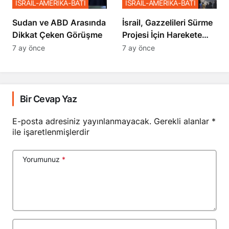
İSRAİL-AMERİKA-BATI
İSRAİL-AMERİKA-BATI
Sudan ve ABD Arasında
İsrail, Gazzelileri Sürme
Dikkat Çeken Görüşme
Projesi İçin Harekete
Geçti
7 ay önce
7 ay önce
Bir Cevap Yaz
E-posta adresiniz yayınlanmayacak.
Gerekli alanlar
*
ile işaretlenmişlerdir
Yorumunuz
*