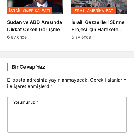
İSRAİL-AMERİKA-BATI
İSRAİL-AMERİKA-BATI
Sudan ve ABD Arasında
İsrail, Gazzelileri Sürme
Dikkat Çeken Görüşme
Projesi İçin Harekete
Geçti
6 ay önce
6 ay önce
Bir Cevap Yaz
E-posta adresiniz yayınlanmayacak.
Gerekli alanlar
*
ile işaretlenmişlerdir
Yorumunuz
*