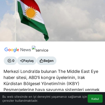
0
Paylaş
Beğen
Merkezi Londra’da bulunan The Middle East Eye
haber sitesi, ABD’li kongre üyelerinin, Irak
Kürdistan Bölgesel Yönetimi’nin (IKBY)
Peşmergelerine hava savunma sistemleri vermek
istediğini bildirdi.
Bu web sitesinde en iyi deneyimi yaşamanızı sağlamak için
Kabul
çerezler kullanılmaktadır.
Akış
Eczaneler
Trafik
Anasayfa