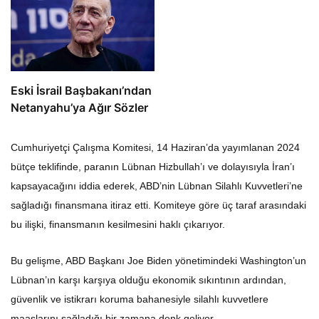
Eski İsrail Başbakanı’ndan
Netanyahu’ya Ağır Sözler
Cumhuriyetçi Çalışma Komitesi, 14 Haziran’da yayımlanan 2024
bütçe teklifinde, paranın Lübnan Hizbullah’ı ve dolayısıyla İran’ı
kapsayacağını iddia ederek, ABD’nin Lübnan Silahlı Kuvvetleri’ne
sağladığı finansmana itiraz etti. Komiteye göre üç taraf arasındaki
bu ilişki, finansmanın kesilmesini haklı çıkarıyor.
Bu gelişme, ABD Başkanı Joe Biden yönetimindeki Washington’un
Lübnan’ın karşı karşıya olduğu ekonomik sıkıntının ardından,
güvenlik ve istikrarı koruma bahanesiyle silahlı kuvvetlere
maaşlarını sağladığı bir zamana denk geliyor.