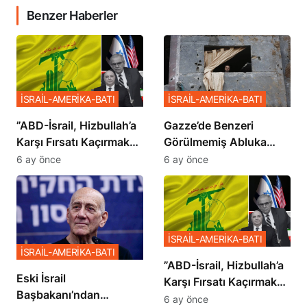
Benzer Haberler
İSRAİL-AMERİKA-BATI
İSRAİL-AMERİKA-BATI
​​​​​​​”ABD-İsrail, Hizbullah’a
​​​​​​​Gazze’de Benzeri
Karşı Fırsatı Kaçırmak
Görülmemiş Abluka
İstemiyor”
Planı
6 ay önce
6 ay önce
İSRAİL-AMERİKA-BATI
İSRAİL-AMERİKA-BATI
​​​​​​​”ABD-İsrail, Hizbullah’a
Eski İsrail
Karşı Fırsatı Kaçırmak
Başbakanı’ndan
İstemiyor”
6 ay önce