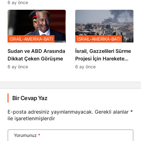
Netanyahu’ya Ağır
6 ay önce
Sözler
İSRAİL-AMERİKA-BATI
İSRAİL-AMERİKA-BATI
Sudan ve ABD Arasında
İsrail, Gazzelileri Sürme
Dikkat Çeken Görüşme
Projesi İçin Harekete
Geçti
6 ay önce
6 ay önce
Bir Cevap Yaz
E-posta adresiniz yayınlanmayacak.
Gerekli alanlar
*
ile işaretlenmişlerdir
Yorumunuz
*