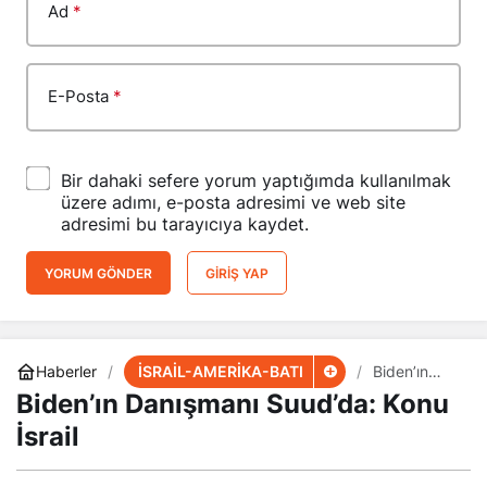
Ad
*
E-Posta
*
Bir dahaki sefere yorum yaptığımda kullanılmak
üzere adımı, e-posta adresimi ve web site
adresimi bu tarayıcıya kaydet.
YORUM GÖNDER
GIRIŞ YAP
İSRAİL-AMERİKA-BATI
Haberler
Biden’ın
Danışmanı
Biden’ın Danışmanı Suud’da: Konu
Suud’da:
Konu İsrail
İsrail