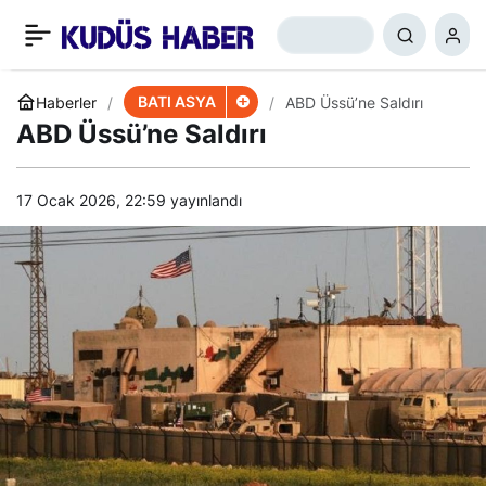
BAE ve İsrail’den Yemen’e
+
-
0
Paylaş
Silah Sevkiyatı
BATI ASYA
Haberler
ABD Üssü’ne Saldırı
ABD Üssü’ne Saldırı
17 Ocak 2026, 22:59
yayınlandı