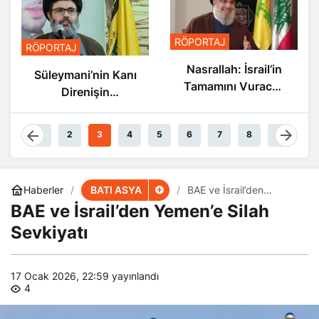
RÖPORTAJ
RÖPORTAJ
Nasrallah: İsrail’in
Süleymani’nin Kanı
Tamamını Vuracak
Direnişin
Güçteyiz
Damarlarında
Akıyor
1
2
3
4
5
6
7
8
9
BATI ASYA
Haberler
BAE ve İsrail’den
Yemen’e Silah Sevkiyatı
BAE ve İsrail’den Yemen’e Silah
Sevkiyatı
17 Ocak 2026, 22:59
yayınlandı
4