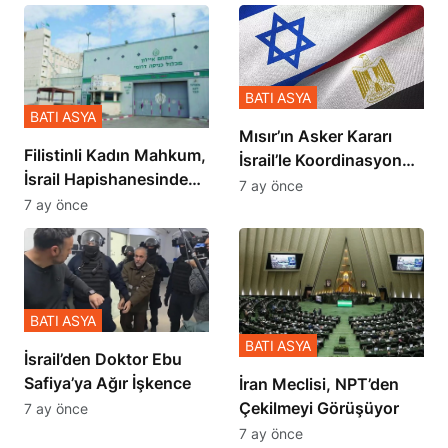
BATI ASYA
BATI ASYA
Mısır’ın Asker Kararı
Filistinli Kadın Mahkum,
İsrail’le Koordinasyon
İsrail Hapishanesindeki
İçinde Gerçekleşmiş
7 ay önce
Zulmü Anlattı
7 ay önce
BATI ASYA
BATI ASYA
İsrail’den Doktor Ebu
Safiya’ya Ağır İşkence
İran Meclisi, NPT’den
Çekilmeyi Görüşüyor
7 ay önce
7 ay önce