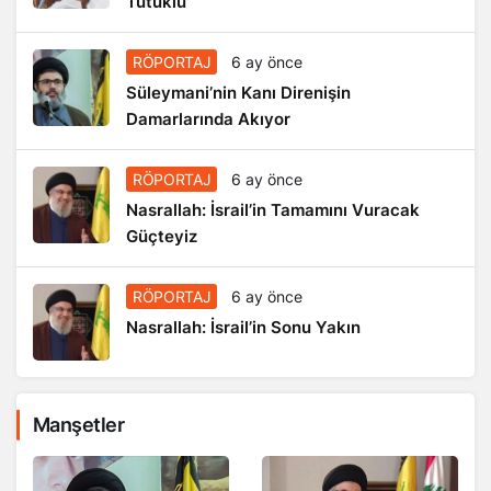
Tutuklu
RÖPORTAJ
6 ay önce
Süleymani’nin Kanı Direnişin
Damarlarında Akıyor
RÖPORTAJ
6 ay önce
Nasrallah: İsrail’in Tamamını Vuracak
Güçteyiz
RÖPORTAJ
6 ay önce
Nasrallah: İsrail’in Sonu Yakın
Manşetler