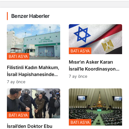
Benzer Haberler
BATI ASYA
BATI ASYA
Mısır’ın Asker Kararı
Filistinli Kadın Mahkum,
İsrail’le Koordinasyon
İsrail Hapishanesindeki
İçinde Gerçekleşmiş
7 ay önce
Zulmü Anlattı
7 ay önce
BATI ASYA
BATI ASYA
İsrail’den Doktor Ebu