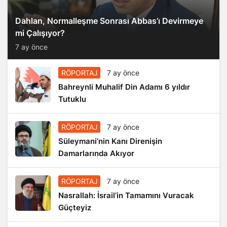
Dahlan, Normalleşme Sonrası Abbas’ı Devirmeye
mi Çalışıyor?
7 ay önce
RÖPORTAJ
7 ay önce
Bahreynli Muhalif Din Adamı 6 yıldır
Tutuklu
RÖPORTAJ
7 ay önce
Süleymani’nin Kanı Direnişin
Damarlarında Akıyor
RÖPORTAJ
7 ay önce
Nasrallah: İsrail’in Tamamını Vuracak
Güçteyiz