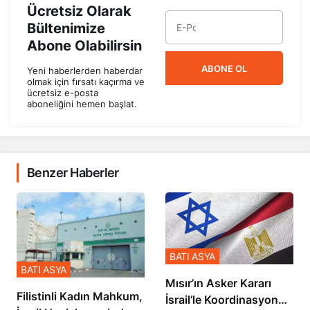
Ücretsiz Olarak
Bültenimize
Abone Olabilirsin
ABONE OL
Yeni haberlerden haberdar
olmak için fırsatı kaçırma ve
ücretsiz e-posta
aboneliğini hemen başlat.
Benzer Haberler
BATI ASYA
BATI ASYA
Mısır’ın Asker Kararı
Filistinli Kadın Mahkum,
İsrail’le Koordinasyon