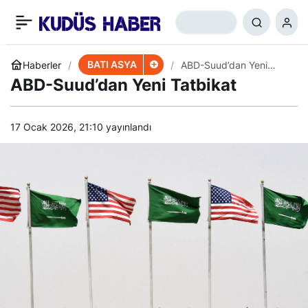
Hamas’tan İsrail’e: Ağır
+
-
0
Paylaş
Bedel Ödersiniz
BATI ASYA
Haberler
ABD-Suud’dan Yeni
Tatbikat
ABD-Suud’dan Yeni Tatbikat
17 Ocak 2026, 21:10
yayınlandı