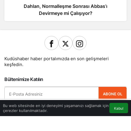
Dahlan, Normalleşme Sonrası Abbas’ı
Devirmeye mi Çalışıyor?
Kudüshaber haber portalımızda en son gelişmeleri
keşfedin.
Bültenimize Katılın
ABONE OL
Bu web sitesinde en iyi deneyimi yaşamanızı sağlamak için
Hemen ücretsiz üye olun ve yeni güncellemelerden haberdar olan ilk kişi
Kabul
çerezler kullanılmaktadır.
Akış
Eczaneler
Trafik
Anasayfa
olun.
Yazarlarımız
Künye
Hesabım
Gizlilik politikası
İletişim