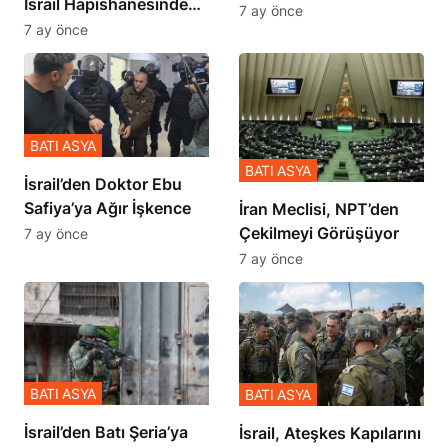
İsrail Hapishanesindeki
İçinde Gerçekleşmiş
7 ay önce
Zulmü Anlattı
7 ay önce
BATI ASYA
BATI ASYA
İsrail’den Doktor Ebu
Safiya’ya Ağır İşkence
İran Meclisi, NPT’den
Çekilmeyi Görüşüyor
7 ay önce
7 ay önce
BATI ASYA
BATI ASYA
​​​​​​​İsrail’den Batı Şeria’ya
İsrail, Ateşkes Kapılarını