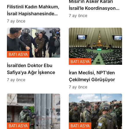
Mısır’ın Asker Kararı
Filistinli Kadın Mahkum,
İsrail’le Koordinasyon
İsrail Hapishanesindeki
İçinde Gerçekleşmiş
7 ay önce
Zulmü Anlattı
7 ay önce
BATI ASYA
BATI ASYA
İsrail’den Doktor Ebu
Safiya’ya Ağır İşkence
İran Meclisi, NPT’den
Çekilmeyi Görüşüyor
7 ay önce
7 ay önce
BATI ASYA
BATI ASYA