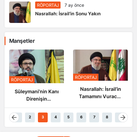
RÖPORTAJ
7 ay önce
Nasrallah: İsrail’in Sonu Yakın
Manşetler
RÖPORTAJ
RÖPORTAJ
Nasrallah: İsrail’in
Süleymani’nin Kanı
Tamamını Vuracak
Direnişin
Güçteyiz
Damarlarında
Akıyor
1
2
3
4
5
6
7
8
9