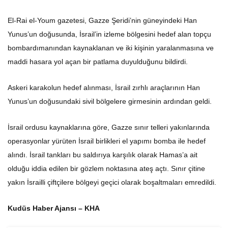
El-Rai el-Youm gazetesi, Gazze Şeridi’nin güneyindeki Han
Yunus’un doğusunda, İsrail’in izleme bölgesini hedef alan topçu
bombardımanından kaynaklanan ve iki kişinin yaralanmasına ve
maddi hasara yol açan bir patlama duyulduğunu bildirdi.
Askeri karakolun hedef alınması, İsrail zırhlı araçlarının Han
Yunus’un doğusundaki sivil bölgelere girmesinin ardından geldi.
İsrail ordusu kaynaklarına göre, Gazze sınır telleri yakınlarında
operasyonlar yürüten İsrail birlikleri el yapımı bomba ile hedef
alındı. İsrail tankları bu saldırıya karşılık olarak Hamas’a ait
olduğu iddia edilen bir gözlem noktasına ateş açtı. Sınır çitine
yakın İsrailli çiftçilere bölgeyi geçici olarak boşaltmaları emredildi.
Kudüs Haber Ajansı – KHA