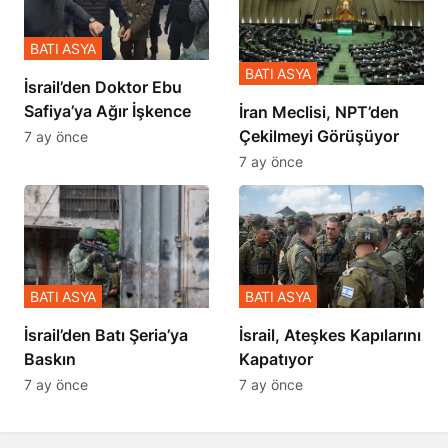
BATI ASYA
BATI ASYA
İsrail’den Doktor Ebu
Safiya’ya Ağır İşkence
İran Meclisi, NPT’den
Çekilmeyi Görüşüyor
7 ay önce
7 ay önce
BATI ASYA
BATI ASYA
​​​​​​​İsrail’den Batı Şeria’ya
İsrail, Ateşkes Kapılarını
Baskın
Kapatıyor
7 ay önce
7 ay önce