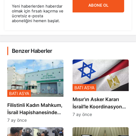
ABONE OL
Yeni haberlerden haberdar
olmak için fırsatı kaçırma ve
ücretsiz e-posta
aboneliğini hemen başlat.
Benzer Haberler
BATI ASYA
BATI ASYA
Mısır’ın Asker Kararı
Filistinli Kadın Mahkum,
İsrail’le Koordinasyon
İsrail Hapishanesindeki
İçinde Gerçekleşmiş
7 ay önce
Zulmü Anlattı
7 ay önce