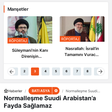
Manşetler
RÖPORTAJ
RÖPORTAJ
Nasrallah: İsrail’in
Süleymani’nin Kanı
Tamamını Vuracak
Direnişin
Güçteyiz
Damarlarında
Akıyor
1
2
3
4
5
6
7
8
9
BATI ASYA
Haberler
Normalleşme Suudi
Arabistan’a Fayda
Normalleşme Suudi Arabistan’a
Sağlamaz
Fayda Sağlamaz