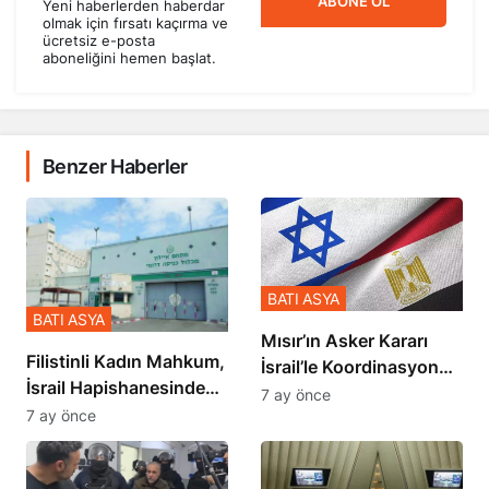
ABONE OL
Yeni haberlerden haberdar
olmak için fırsatı kaçırma ve
ücretsiz e-posta
aboneliğini hemen başlat.
Benzer Haberler
BATI ASYA
BATI ASYA
Mısır’ın Asker Kararı
Filistinli Kadın Mahkum,
İsrail’le Koordinasyon
İsrail Hapishanesindeki
İçinde Gerçekleşmiş
7 ay önce
Zulmü Anlattı
7 ay önce