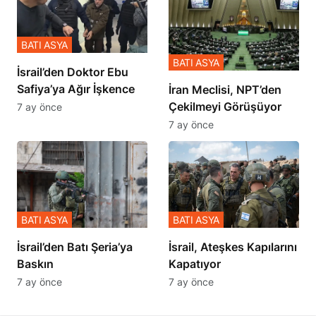
BATI ASYA
BATI ASYA
İsrail’den Doktor Ebu
Safiya’ya Ağır İşkence
İran Meclisi, NPT’den
Çekilmeyi Görüşüyor
7 ay önce
7 ay önce
BATI ASYA
BATI ASYA
​​​​​​​İsrail’den Batı Şeria’ya
İsrail, Ateşkes Kapılarını
Baskın
Kapatıyor
7 ay önce
7 ay önce