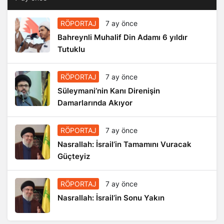
RÖPORTAJ
7 ay önce
Bahreynli Muhalif Din Adamı 6 yıldır
Tutuklu
RÖPORTAJ
7 ay önce
Süleymani’nin Kanı Direnişin
Damarlarında Akıyor
RÖPORTAJ
7 ay önce
Nasrallah: İsrail’in Tamamını Vuracak
Güçteyiz
RÖPORTAJ
7 ay önce
Nasrallah: İsrail’in Sonu Yakın