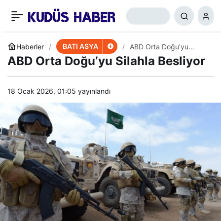
Normalleşme Suudi
+
-
0
Paylaş
Arabistan’a Fayda
BATI ASYA
Haberler
ABD Orta Doğu’yu
Silahla Besliyor
ABD Orta Doğu’yu Silahla Besliyor
Sağlamaz
18 Ocak 2026, 01:05
yayınlandı