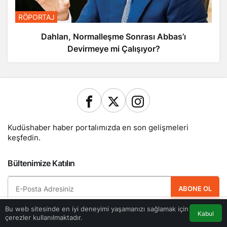
RÖPORTAJ
Dahlan, Normalleşme Sonrası Abbas’ı
Devirmeye mi Çalışıyor?
Kudüshaber haber portalımızda en son gelişmeleri
keşfedin.
Bültenimize Katılın
ABONE OL
Bu web sitesinde en iyi deneyimi yaşamanızı sağlamak için
Hemen ücretsiz üye olun ve yeni güncellemelerden haberdar olan ilk kişi
Kabul
çerezler kullanılmaktadır.
Akış
Eczaneler
Trafik
Anasayfa
olun.