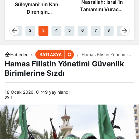
Nasrallah: İsrail’in
Süleymani’nin Kanı
Tamamını Vuracak
Direnişin
Güçteyiz
Damarlarında
Akıyor
1
2
3
4
5
6
7
8
9
BATI ASYA
Haberler
Hamas Filistin Yönetimi
Güvenlik Birimlerine
Hamas Filistin Yönetimi Güvenlik
Sızdı
Birimlerine Sızdı
18 Ocak 2026, 01:49
yayınlandı
1