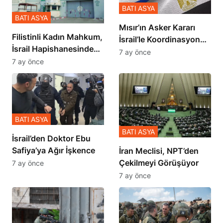
BATI ASYA
BATI ASYA
Mısır’ın Asker Kararı
Filistinli Kadın Mahkum,
İsrail’le Koordinasyon
İsrail Hapishanesindeki
İçinde Gerçekleşmiş
7 ay önce
Zulmü Anlattı
7 ay önce
BATI ASYA
BATI ASYA
İsrail’den Doktor Ebu
Safiya’ya Ağır İşkence
İran Meclisi, NPT’den
Çekilmeyi Görüşüyor
7 ay önce
7 ay önce