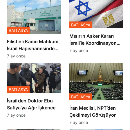
BATI ASYA
BATI ASYA
Mısır’ın Asker Kararı
Filistinli Kadın Mahkum,
İsrail’le Koordinasyon
İsrail Hapishanesindeki
İçinde Gerçekleşmiş
7 ay önce
Zulmü Anlattı
7 ay önce
BATI ASYA
BATI ASYA
İsrail’den Doktor Ebu
Safiya’ya Ağır İşkence
İran Meclisi, NPT’den
Çekilmeyi Görüşüyor
7 ay önce
7 ay önce