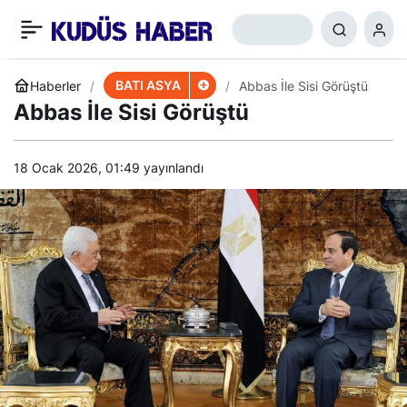
Hamas Filistin Yönetimi
+
-
0
Paylaş
Güvenlik Birimlerine Sızdı
BATI ASYA
Haberler
Abbas İle Sisi Görüştü
Abbas İle Sisi Görüştü
18 Ocak 2026, 01:49
yayınlandı