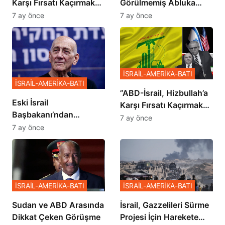
Karşı Fırsatı Kaçırmak
Görülmemiş Abluka
İstemiyor”
Planı
7 ay önce
7 ay önce
İSRAİL-AMERİKA-BATI
İSRAİL-AMERİKA-BATI
​​​​​​​”ABD-İsrail, Hizbullah’a
Eski İsrail
Karşı Fırsatı Kaçırmak
Başbakanı’ndan
İstemiyor”
7 ay önce
Netanyahu’ya Ağır
7 ay önce
Sözler
İSRAİL-AMERİKA-BATI
İSRAİL-AMERİKA-BATI
Sudan ve ABD Arasında
İsrail, Gazzelileri Sürme
Dikkat Çeken Görüşme
Projesi İçin Harekete