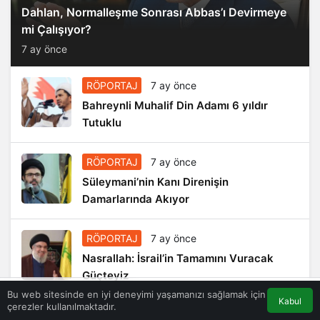
Dahlan, Normalleşme Sonrası Abbas’ı Devirmeye
mi Çalışıyor?
7 ay önce
RÖPORTAJ
7 ay önce
Bahreynli Muhalif Din Adamı 6 yıldır
Tutuklu
RÖPORTAJ
7 ay önce
Süleymani’nin Kanı Direnişin
Damarlarında Akıyor
RÖPORTAJ
7 ay önce
Nasrallah: İsrail’in Tamamını Vuracak
Güçteyiz
Bu web sitesinde en iyi deneyimi yaşamanızı sağlamak için
Kabul
çerezler kullanılmaktadır.
Akış
Eczaneler
Trafik
Anasayfa
RÖPORTAJ
7 ay önce