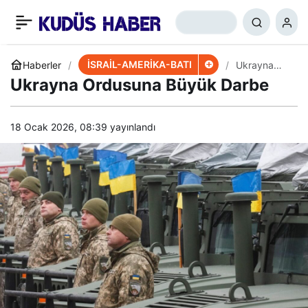
İddia: Ukrayna Başkanı
+
-
0
Paylaş
İsrail’e Kaçacak
İSRAİL-AMERİKA-BATI
Haberler
Ukrayna
Ordusuna
Ukrayna Ordusuna Büyük Darbe
Büyük
Darbe
18 Ocak 2026, 08:39
yayınlandı