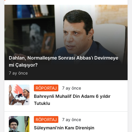
Dahlan, Normalleşme Sonrası Abbas’ı Devirmeye
mi Çalışıyor?
7 ay önce
RÖPORTAJ
7 ay önce
Bahreynli Muhalif Din Adamı 6 yıldır
Tutuklu
RÖPORTAJ
7 ay önce
Süleymani’nin Kanı Direnişin