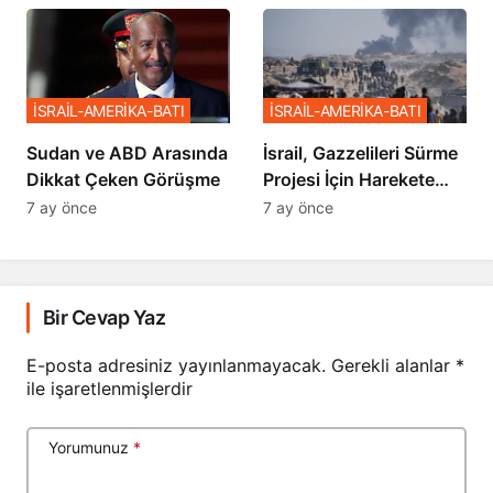
Sözler
İSRAİL-AMERİKA-BATI
İSRAİL-AMERİKA-BATI
Sudan ve ABD Arasında
İsrail, Gazzelileri Sürme
Dikkat Çeken Görüşme
Projesi İçin Harekete
Geçti
7 ay önce
7 ay önce
Bir Cevap Yaz
E-posta adresiniz yayınlanmayacak.
Gerekli alanlar
*
ile işaretlenmişlerdir
Yorumunuz
*