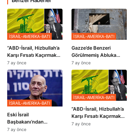
Benzer Haberler
İSRAİL-AMERİKA-BATI
İSRAİL-AMERİKA-BATI
​​​​​​​”ABD-İsrail, Hizbullah’a
​​​​​​​Gazze’de Benzeri
Karşı Fırsatı Kaçırmak
Görülmemiş Abluka
İstemiyor”
Planı
7 ay önce
7 ay önce
İSRAİL-AMERİKA-BATI
İSRAİL-AMERİKA-BATI
​​​​​​​”ABD-İsrail, Hizbullah’a
Eski İsrail
Karşı Fırsatı Kaçırmak
Başbakanı’ndan
İstemiyor”
7 ay önce
Netanyahu’ya Ağır
7 ay önce