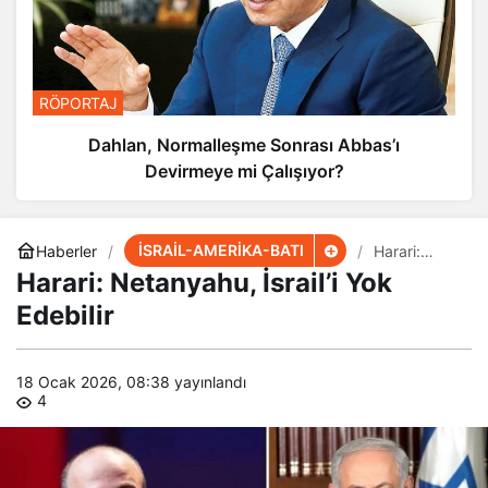
RÖPORTAJ
Dahlan, Normalleşme Sonrası Abbas’ı
Devirmeye mi Çalışıyor?
İSRAİL-AMERİKA-BATI
Haberler
Harari:
Netanyahu,
Harari: Netanyahu, İsrail’i Yok
İsrail’i Yok
Edebilir
Edebilir
18 Ocak 2026, 08:38
yayınlandı
4