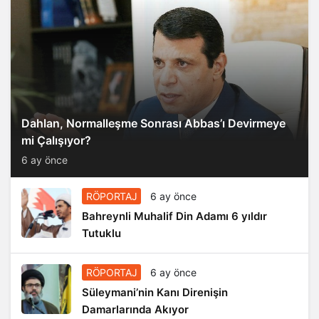
Dahlan, Normalleşme Sonrası Abbas’ı Devirmeye
mi Çalışıyor?
6 ay önce
RÖPORTAJ
6 ay önce
Bahreynli Muhalif Din Adamı 6 yıldır
Tutuklu
RÖPORTAJ
6 ay önce
Süleymani’nin Kanı Direnişin
Damarlarında Akıyor