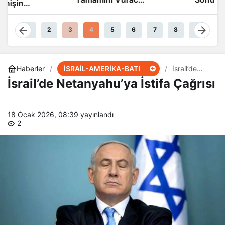
Güçteyiz
1
2
3
4
5
6
7
8
9
İSRAİL-AMERİKA-BATI
Haberler
İsrail’de
Netanyahu’
İsrail’de Netanyahu’ya İstifa Çağrısı
ya İstifa
Çağrısı
18 Ocak 2026, 08:39
yayınlandı
2