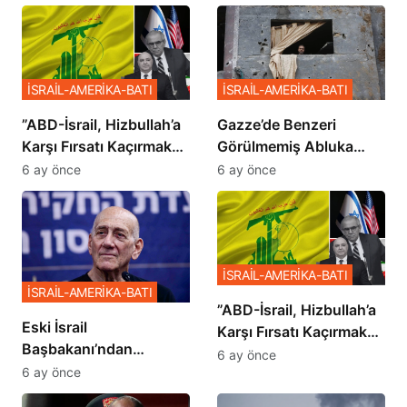
İSRAİL-AMERİKA-BATI
İSRAİL-AMERİKA-BATI
​​​​​​​”ABD-İsrail, Hizbullah’a
​​​​​​​Gazze’de Benzeri
Karşı Fırsatı Kaçırmak
Görülmemiş Abluka
İstemiyor”
Planı
6 ay önce
6 ay önce
İSRAİL-AMERİKA-BATI
İSRAİL-AMERİKA-BATI
​​​​​​​”ABD-İsrail, Hizbullah’a
Eski İsrail
Karşı Fırsatı Kaçırmak
Başbakanı’ndan
İstemiyor”
6 ay önce
Netanyahu’ya Ağır
6 ay önce
Sözler