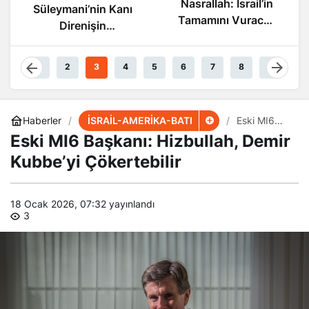
Nasrallah: İsrail’in
Sonu Yakın
Tamamını Vuracak
Güçteyiz
1
2
3
4
5
6
7
8
9
İSRAİL-AMERİKA-BATI
Haberler
Eski MI6
Başkanı:
Eski MI6 Başkanı: Hizbullah, Demir
Hizbullah,
Demir
Kubbe’yi Çökertebilir
Kubbe’yi
Çökertebilir
18 Ocak 2026, 07:32
yayınlandı
3