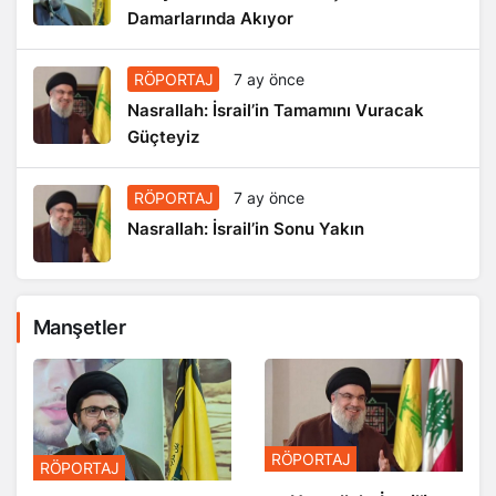
Damarlarında Akıyor
RÖPORTAJ
7 ay önce
Nasrallah: İsrail’in Tamamını Vuracak
Güçteyiz
RÖPORTAJ
7 ay önce
Nasrallah: İsrail’in Sonu Yakın
Manşetler
RÖPORTAJ
RÖPORTAJ
Nasrallah: İsrail’in