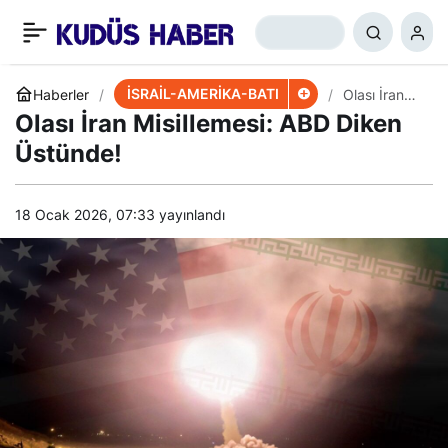
Ürdün ve Mısır’ın Tutumu,
+
-
0
Paylaş
ABD-İsrail’i Rahatsız Etti
İSRAİL-AMERİKA-BATI
Haberler
​​​​​​​Olası İran
Misillemesi:
​​​​​​​Olası İran Misillemesi: ABD Diken
ABD Diken
Üstünde!
Üstünde!
18 Ocak 2026, 07:33
yayınlandı