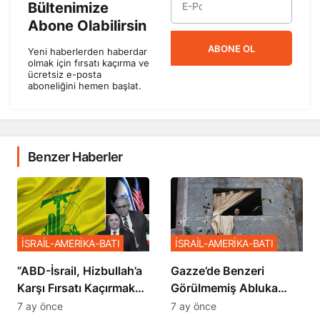
Bültenimize
Abone Olabilirsin
ABONE OL
Yeni haberlerden haberdar
olmak için fırsatı kaçırma ve
ücretsiz e-posta
aboneliğini hemen başlat.
Benzer Haberler
İSRAİL-AMERİKA-BATI
İSRAİL-AMERİKA-BATI
​​​​​​​”ABD-İsrail, Hizbullah’a
​​​​​​​Gazze’de Benzeri
Karşı Fırsatı Kaçırmak
Görülmemiş Abluka
İstemiyor”
Planı
7 ay önce
7 ay önce