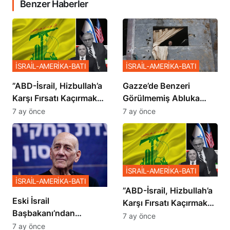
Benzer Haberler
İSRAİL-AMERİKA-BATI
İSRAİL-AMERİKA-BATI
​​​​​​​”ABD-İsrail, Hizbullah’a
​​​​​​​Gazze’de Benzeri
Karşı Fırsatı Kaçırmak
Görülmemiş Abluka
İstemiyor”
Planı
7 ay önce
7 ay önce
İSRAİL-AMERİKA-BATI
İSRAİL-AMERİKA-BATI
​​​​​​​”ABD-İsrail, Hizbullah’a
Eski İsrail
Karşı Fırsatı Kaçırmak
Başbakanı’ndan
İstemiyor”
7 ay önce
Netanyahu’ya Ağır
7 ay önce