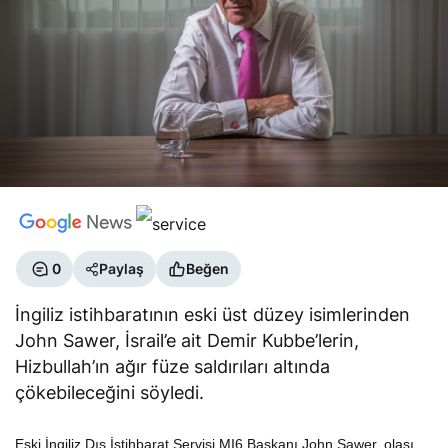
0
Paylaş
Beğen
İngiliz istihbaratının eski üst düzey isimlerinden
John Sawer, İsrail’e ait Demir Kubbe’lerin,
Hizbullah’ın ağır füze saldırıları altında
çökebileceğini söyledi.
Eski İngiliz Dış İstihbarat Servisi MI6 Başkanı John Sawer, olası