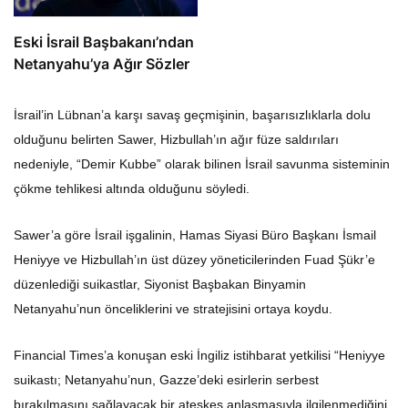
Eski İsrail Başbakanı’ndan
Netanyahu’ya Ağır Sözler
İsrail’in Lübnan’a karşı savaş geçmişinin, başarısızlıklarla dolu
olduğunu belirten Sawer, Hizbullah’ın ağır füze saldırıları
nedeniyle, “Demir Kubbe” olarak bilinen İsrail savunma sisteminin
çökme tehlikesi altında olduğunu söyledi.
Sawer’a göre İsrail işgalinin, Hamas Siyasi Büro Başkanı İsmail
Heniyye ve Hizbullah’ın üst düzey yöneticilerinden Fuad Şükr’e
düzenlediği suikastlar, Siyonist Başbakan Binyamin
Netanyahu’nun önceliklerini ve stratejisini ortaya koydu.
Financial Times’a konuşan eski İngiliz istihbarat yetkilisi “Heniyye
suikastı; Netanyahu’nun, Gazze’deki esirlerin serbest
bırakılmasını sağlayacak bir ateşkes anlaşmasıyla ilgilenmediğini