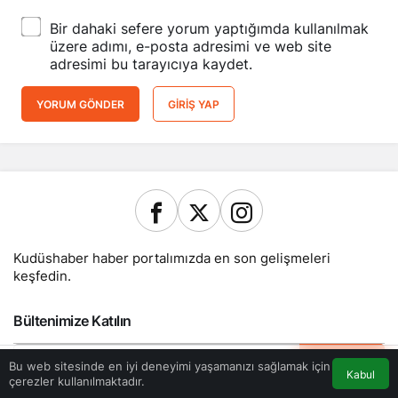
Bir dahaki sefere yorum yaptığımda kullanılmak
üzere adımı, e-posta adresimi ve web site
adresimi bu tarayıcıya kaydet.
YORUM GÖNDER
GIRIŞ YAP
Kudüshaber haber portalımızda en son gelişmeleri
keşfedin.
Bültenimize Katılın
ABONE OL
Bu web sitesinde en iyi deneyimi yaşamanızı sağlamak için
Kabul
çerezler kullanılmaktadır.
Akış
Eczaneler
Trafik
Anasayfa