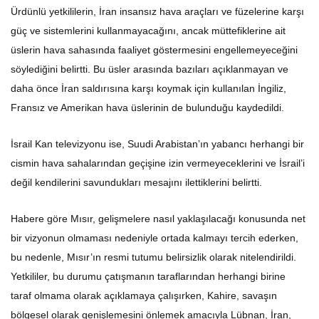
Ürdünlü yetkililerin, İran insansız hava araçları ve füzelerine karşı
güç ve sistemlerini kullanmayacağını, ancak müttefiklerine ait
üslerin hava sahasında faaliyet göstermesini engellemeyeceğini
söylediğini belirtti. Bu üsler arasında bazıları açıklanmayan ve
daha önce İran saldırısına karşı koymak için kullanılan İngiliz,
Fransız ve Amerikan hava üslerinin de bulunduğu kaydedildi.
İsrail Kan televizyonu ise, Suudi Arabistan’ın yabancı herhangi bir
cismin hava sahalarından geçişine izin vermeyeceklerini ve İsrail’i
değil kendilerini savundukları mesajını ilettiklerini belirtti.
Habere göre Mısır, gelişmelere nasıl yaklaşılacağı konusunda net
bir vizyonun olmaması nedeniyle ortada kalmayı tercih ederken,
bu nedenle, Mısır’ın resmi tutumu belirsizlik olarak nitelendirildi.
Yetkililer, bu durumu çatışmanın taraflarından herhangi birine
taraf olmama olarak açıklamaya çalışırken, Kahire, savaşın
bölgesel olarak genişlemesini önlemek amacıyla Lübnan, İran,