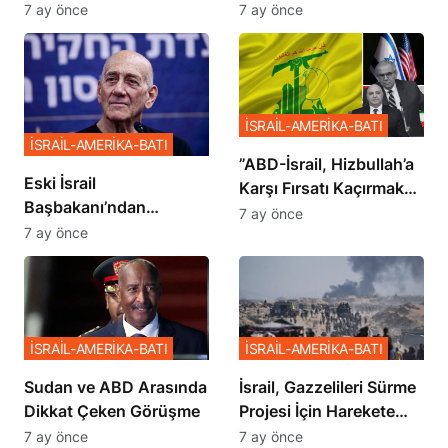
İstemiyor”
Planı
7 ay önce
7 ay önce
İSRAİL-AMERİKA-BATI
İSRAİL-AMERİKA-BATI
​​​​​​​”ABD-İsrail, Hizbullah’a
Eski İsrail
Karşı Fırsatı Kaçırmak
Başbakanı’ndan
İstemiyor”
7 ay önce
Netanyahu’ya Ağır
7 ay önce
Sözler
İSRAİL-AMERİKA-BATI
İSRAİL-AMERİKA-BATI
Sudan ve ABD Arasında
İsrail, Gazzelileri Sürme
Dikkat Çeken Görüşme
Projesi İçin Harekete
Geçti
7 ay önce
7 ay önce