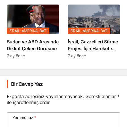
Sözler
İSRAİL-AMERİKA-BATI
İSRAİL-AMERİKA-BATI
Sudan ve ABD Arasında
İsrail, Gazzelileri Sürme
Dikkat Çeken Görüşme
Projesi İçin Harekete
Geçti
7 ay önce
7 ay önce
Bir Cevap Yaz
E-posta adresiniz yayınlanmayacak.
Gerekli alanlar
*
ile işaretlenmişlerdir
Yorumunuz
*