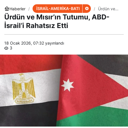
İSRAİL-AMERİKA-BATI
Haberler
Ürdün ve
Mısır’ın
Ürdün ve Mısır’ın Tutumu, ABD-
Tutumu,
ABD-İsrail’i
İsrail’i Rahatsız Etti
Rahatsız
Etti
18 Ocak 2026, 07:32
yayınlandı
3