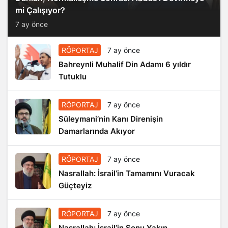
mi Çalışıyor?
7 ay önce
RÖPORTAJ
7 ay önce
Bahreynli Muhalif Din Adamı 6 yıldır
Tutuklu
RÖPORTAJ
7 ay önce
Süleymani’nin Kanı Direnişin
Damarlarında Akıyor
RÖPORTAJ
7 ay önce
Nasrallah: İsrail’in Tamamını Vuracak
Güçteyiz
RÖPORTAJ
7 ay önce
Nasrallah: İsrail’in Sonu Yakın