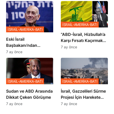
İSRAİL-AMERİKA-BATI
İSRAİL-AMERİKA-BATI
​​​​​​​”ABD-İsrail, Hizbullah’a
Eski İsrail
Karşı Fırsatı Kaçırmak
Başbakanı’ndan
İstemiyor”
7 ay önce
Netanyahu’ya Ağır
7 ay önce
Sözler
İSRAİL-AMERİKA-BATI
İSRAİL-AMERİKA-BATI
Sudan ve ABD Arasında
İsrail, Gazzelileri Sürme
Dikkat Çeken Görüşme
Projesi İçin Harekete
Geçti
7 ay önce
7 ay önce