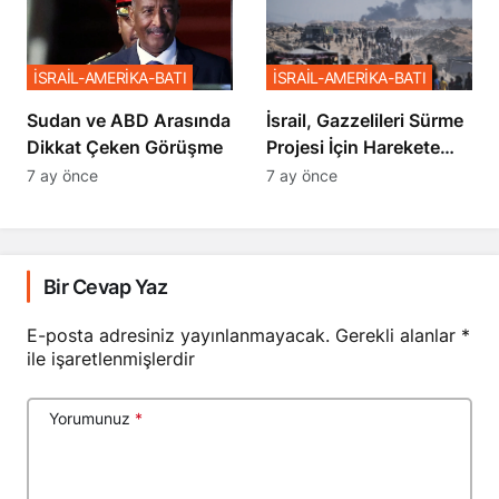
İSRAİL-AMERİKA-BATI
İSRAİL-AMERİKA-BATI
Sudan ve ABD Arasında
İsrail, Gazzelileri Sürme
Dikkat Çeken Görüşme
Projesi İçin Harekete
Geçti
7 ay önce
7 ay önce
Bir Cevap Yaz
E-posta adresiniz yayınlanmayacak.
Gerekli alanlar
*
ile işaretlenmişlerdir
Yorumunuz
*