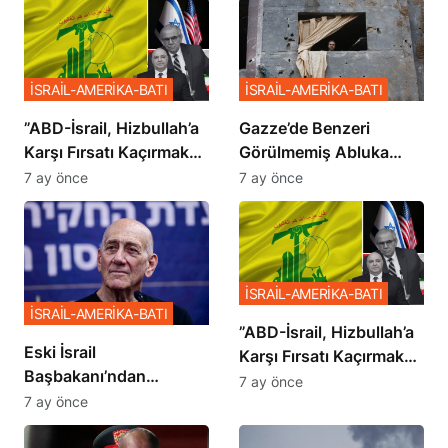
İSRAİL-AMERİKA-BATI
İSRAİL-AMERİKA-BATI
​​​​​​​”ABD-İsrail, Hizbullah’a
​​​​​​​Gazze’de Benzeri
Karşı Fırsatı Kaçırmak
Görülmemiş Abluka
İstemiyor”
Planı
7 ay önce
7 ay önce
İSRAİL-AMERİKA-BATI
İSRAİL-AMERİKA-BATI
​​​​​​​”ABD-İsrail, Hizbullah’a
Eski İsrail
Karşı Fırsatı Kaçırmak
Başbakanı’ndan
İstemiyor”
7 ay önce
Netanyahu’ya Ağır
7 ay önce
Sözler