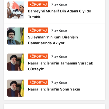
RÖPORTAJ
7 ay önce
Bahreynli Muhalif Din Adamı 6 yıldır
Tutuklu
RÖPORTAJ
7 ay önce
Süleymani’nin Kanı Direnişin
Damarlarında Akıyor
RÖPORTAJ
7 ay önce
Nasrallah: İsrail’in Tamamını Vuracak
Güçteyiz
RÖPORTAJ
7 ay önce
Nasrallah: İsrail’in Sonu Yakın