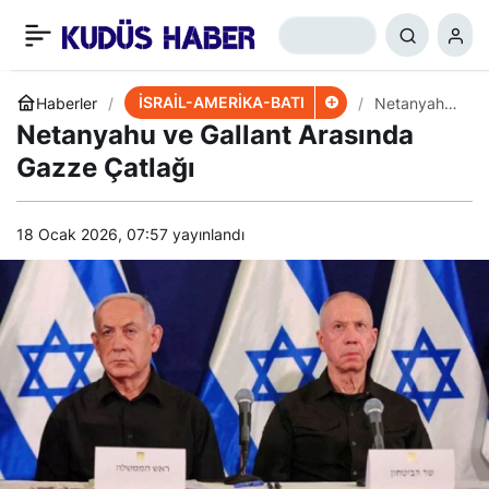
ABD Dergisi: Hamas’ın
+
-
0
Paylaş
Medyada Kazandı
İSRAİL-AMERİKA-BATI
Haberler
Netanyahu
ve Gallant
Netanyahu ve Gallant Arasında
Arasında
Gazze
Gazze Çatlağı
Çatlağı
18 Ocak 2026, 07:57
yayınlandı