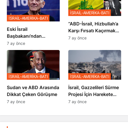
İSRAİL-AMERİKA-BATI
İSRAİL-AMERİKA-BATI
​​​​​​​”ABD-İsrail, Hizbullah’a
Eski İsrail
Karşı Fırsatı Kaçırmak
Başbakanı’ndan
İstemiyor”
7 ay önce
Netanyahu’ya Ağır
7 ay önce
Sözler
İSRAİL-AMERİKA-BATI
İSRAİL-AMERİKA-BATI
Sudan ve ABD Arasında
İsrail, Gazzelileri Sürme
Dikkat Çeken Görüşme
Projesi İçin Harekete
Geçti
7 ay önce
7 ay önce