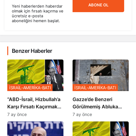
ABONE OL
Yeni haberlerden haberdar
olmak için fırsatı kaçırma ve
ücretsiz e-posta
aboneliğini hemen başlat.
Benzer Haberler
İSRAİL-AMERİKA-BATI
İSRAİL-AMERİKA-BATI
​​​​​​​”ABD-İsrail, Hizbullah’a
​​​​​​​Gazze’de Benzeri
Karşı Fırsatı Kaçırmak
Görülmemiş Abluka
İstemiyor”
Planı
7 ay önce
7 ay önce