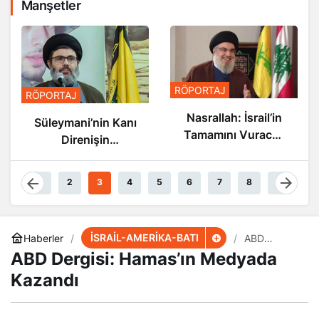
Manşetler
RÖPORTAJ
RÖPORTAJ
Nasrallah: İsrail’in
Süleymani’nin Kanı
Tamamını Vuracak
Direnişin
Güçteyiz
Damarlarında
Akıyor
1
2
3
4
5
6
7
8
9
İSRAİL-AMERİKA-BATI
Haberler
ABD
Dergisi:
ABD Dergisi: Hamas’ın Medyada
Hamas’ın
Medyada
Kazandı
Kazandı