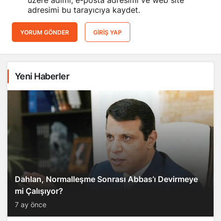
üzere adımı, e-posta adresimi ve web site
adresimi bu tarayıcıya kaydet.
YORUM GÖNDER
GIRIŞ YAP
Yeni Haberler
Dahlan, Normalleşme Sonrası Abbas’ı Devirmeye
mi Çalışıyor?
7 ay önce