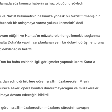
ıklamada söz konusu haberin asılsız olduğunu söyledi.
 ve Nazist hükümetinin halkımıza yönelik bu Nazist tırmanışının
urduracak bir anlaşmaya varma yolunu kesmektir” dedi.
evam ettiğini ve Hamas’ın müzakereleri engellemekle suçlanma
bu hafta Doha’da yapılması planlanan yeni bir dolaylı görüşme turuna
ebileceğini belirtti.
’nın bu hafta esirlerle ilgili görüşmeler yapmak üzere Katar’a
an edindiği bilgilere göre, İsrailli müzakereciler, Mısırlı
ı sürece askeri operasyonları durdurmayacağını ve müzakereler
lmaya devam edeceğini bildirdi.
e göre, İsrailli müzakereciler, müzakere sürecinin savaşın