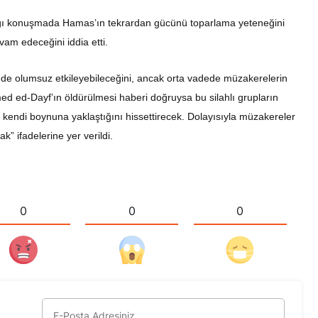
tığı konuşmada Hamas’ın tekrardan gücünü toparlama yeteneğini
evam edeceğini iddia etti.
ede olumsuz etkileyebileceğini, ancak orta vadede müzakerelerin
med ed-Dayf’ın öldürülmesi haberi doğruysa bu silahlı grupların
 kendi boynuna yaklaştığını hissettirecek. Dolayısıyla müzakereler
” ifadelerine yer verildi.
0
0
0