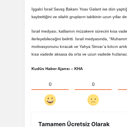
İşgalci İsrail Savaş Bakanı Yoav Galant ise dün yap
kaybettiğini ve silahlı grupların takibinin uzun yıllar d
İsrail medyası, katliamın müzakere sürecini kısa vad
ilerleyebileceğini belirtti. İsrail medyasında, “Muham
motivasyonunu kıracak ve Yahya Sinvar’a kılıcın artık
kısa vadede aksasa da orta ve uzun vadede hızlanacak
Kudüs Haber Ajansı – KHA
0
0
Tamamen Ücretsiz Olarak