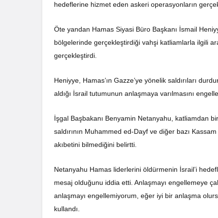
hedeflerine hizmet eden askeri operasyonların gerçekl
Öte yandan Hamas Siyasi Büro Başkanı İsmail Heniyy
bölgelerinde gerçekleştirdiği vahşi katliamlarla ilgili a
gerçekleştirdi.
Heniyye, Hamas’ın Gazze’ye yönelik saldırıları durd
aldığı İsrail tutumunun anlaşmaya varılmasını engelley
İşgal Başbakanı Benyamin Netanyahu, katliamdan bir
saldırının Muhammed ed-Dayf ve diğer bazı Kassam Tu
akıbetini bilmediğini belirtti.
Netanyahu Hamas liderlerini öldürmenin İsrail’i hedefl
mesaj olduğunu iddia etti. Anlaşmayı engellemeye ça
anlaşmayı engellemiyorum, eğer iyi bir anlaşma olursa,
kullandı.