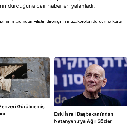
rin durduğuna dair haberleri yalanladı.
liamının ardından Filistin direnişinin müzakereleri durdurma kararı
RÖPORTAJ
eşme Sonrası
Bahreynli Muhalif Din Adamı 6
 mi Çalışıyor?
yıldır Tutuklu
e’de Benzeri Görülmemiş
anı
Eski İsrail Başbakanı’ndan
Netanyahu’ya Ağır Sözler