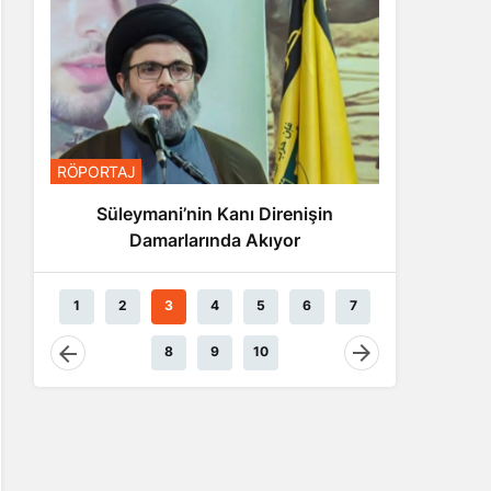
RÖPORTA
RÖPORTAJ
Nas
Süleymani’nin Kanı Direnişin
Damarlarında Akıyor
1
2
3
4
5
6
7
8
9
10