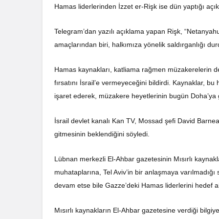
Hamas liderlerinden İzzet er-Rişk ise dün yaptığı aç
Telegram’dan yazılı açıklama yapan Rişk, “Netanyahu
amaçlarından biri, halkımıza yönelik saldırganlığı d
Hamas kaynakları, katliama rağmen müzakerelerin d
fırsatını İsrail’e vermeyeceğini bildirdi. Kaynaklar, 
işaret ederek, müzakere heyetlerinin bugün Doha’ya gid
İsrail devlet kanalı Kan TV, Mossad şefi David Barnea
gitmesinin beklendiğini söyledi.
Lübnan merkezli El-Ahbar gazetesinin Mısırlı kaynaklard
muhataplarına, Tel Aviv’in bir anlaşmaya varılmadığ
devam etse bile Gazze’deki Hamas liderlerini hedef a
Mısırlı kaynakların El-Ahbar gazetesine verdiği bilgiy