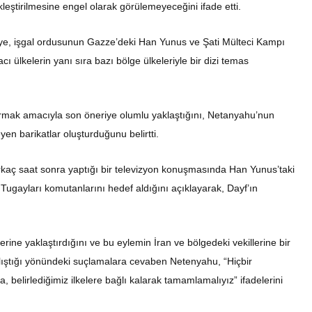
eştirilmesine engel olarak görülemeyeceğini ifade etti.
e, işgal ordusunun Gazze’deki Han Yunus ve Şati Mülteci Kampı
racı ülkelerin yanı sıra bazı bölge ülkeleriyle bir dizi temas
urmak amacıyla son öneriye olumlu yaklaştığını, Netanyahu’nun
en barikatlar oluşturduğunu belirtti.
kaç saat sonra yaptığı bir televizyon konuşmasında Han Yunus’taki
gayları komutanlarını hedef aldığını açıklayarak, Dayf’ın
erine yaklaştırdığını ve bu eylemin İran ve bölgedeki vekillerine bir
lıştığı yönündeki suçlamalara cevaben Netenyahu, “Hiçbir
 belirlediğimiz ilkelere bağlı kalarak tamamlamalıyız” ifadelerini