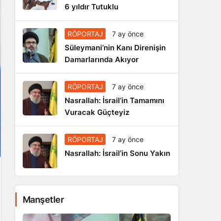
6 yıldır Tutuklu
RÖPORTAJ
7 ay önce
Süleymani’nin Kanı Direnişin
Damarlarında Akıyor
RÖPORTAJ
7 ay önce
Nasrallah: İsrail’in Tamamını
Vuracak Güçteyiz
RÖPORTAJ
7 ay önce
Nasrallah: İsrail’in Sonu Yakın
Manşetler