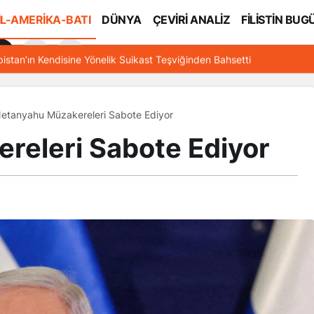
İL-AMERİKA-BATI
DÜNYA
ÇEVİRİ ANALİZ
FİLİSTİN BUG
l
bistan’ın Kendisine Yönelik Suikast Teşviğinden Bahsetti
etanyahu Müzakereleri Sabote Ediyor
releri Sabote Ediyor