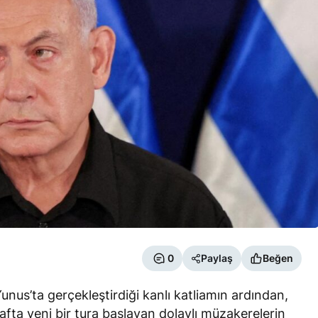
0
Paylaş
Beğen
unus’ta gerçekleştirdiği kanlı katliamın ardından,
n hafta yeni bir tura başlayan dolaylı müzakerelerin