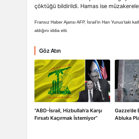
çöktüğü bildirildi. Hamas ise müzakerele
Fransız Haber Ajansı AFP, İsrail’in Han Yunus’taki kat
aldığını iddia etti.
RÖPORTAJ
Göz Atın
Dahlan, Normall
Abbas’ı Devirmeye
​​​​​​​”ABD-İsrail, Hizbullah’a Karşı
​​​​​​​Gazz
Fırsatı Kaçırmak İstemiyor”
Abluka Pl