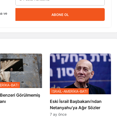
ma ve
ABONE OL
ERİKA-BATI
İSRAİL-AMERİKA-BATI
ze’de Benzeri Görülmemiş
anı
Eski İsrail Başbakanı’ndan
Netanyahu’ya Ağır Sözler
7 ay önce