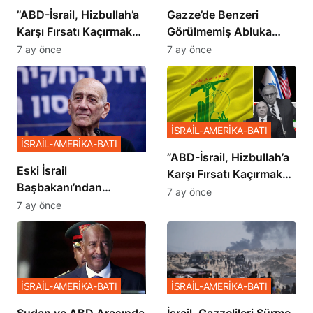
​​​​​​​”ABD-İsrail, Hizbullah’a
​​​​​​​Gazze’de Benzeri
Karşı Fırsatı Kaçırmak
Görülmemiş Abluka
İstemiyor”
Planı
7 ay önce
7 ay önce
İSRAİL-AMERİKA-BATI
İSRAİL-AMERİKA-BATI
​​​​​​​”ABD-İsrail, Hizbullah’a
Eski İsrail
Karşı Fırsatı Kaçırmak
Başbakanı’ndan
İstemiyor”
7 ay önce
Netanyahu’ya Ağır
7 ay önce
Sözler
İSRAİL-AMERİKA-BATI
İSRAİL-AMERİKA-BATI
Sudan ve ABD Arasında
İsrail, Gazzelileri Sürme