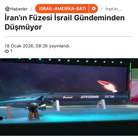
İSRAİL-AMERİKA-BATI
Haberler
İran’ın
Füzesi İsrail
İran’ın Füzesi İsrail Gündeminden
Gündemind
en
Düşmüyor
Düşmüyor
18 Ocak 2026, 08:26
yayınlandı
1