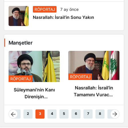
RÖPORTAJ
7 ay önce
Nasrallah: İsrail’in Sonu Yakın
Manşetler
RÖPORTAJ
RÖPORTAJ
Nasrallah: İsrail’in
Süleymani’nin Kanı
Tamamını Vuracak
Direnişin
Güçteyiz
Damarlarında
Akıyor
1
2
3
4
5
6
7
8
9