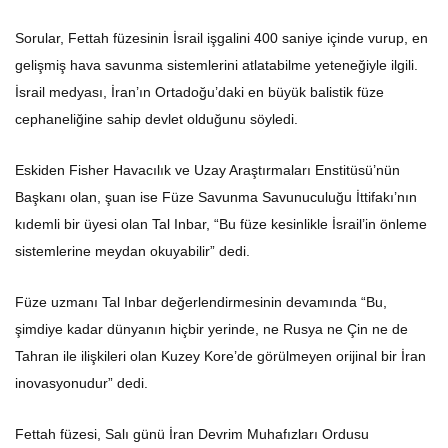
Sorular, Fettah füzesinin İsrail işgalini 400 saniye içinde vurup, en
gelişmiş hava savunma sistemlerini atlatabilme yeteneğiyle ilgili.
İsrail medyası, İran’ın Ortadoğu’daki en büyük balistik füze
cephaneliğine sahip devlet olduğunu söyledi.
Eskiden Fisher Havacılık ve Uzay Araştırmaları Enstitüsü’nün
Başkanı olan, şuan ise Füze Savunma Savunuculuğu İttifakı’nın
kıdemli bir üyesi olan Tal Inbar, “Bu füze kesinlikle İsrail’in önleme
sistemlerine meydan okuyabilir” dedi.
Füze uzmanı Tal Inbar değerlendirmesinin devamında “Bu,
şimdiye kadar dünyanın hiçbir yerinde, ne Rusya ne Çin ne de
Tahran ile ilişkileri olan Kuzey Kore’de görülmeyen orijinal bir İran
inovasyonudur” dedi.
Fettah füzesi, Salı günü İran Devrim Muhafızları Ordusu