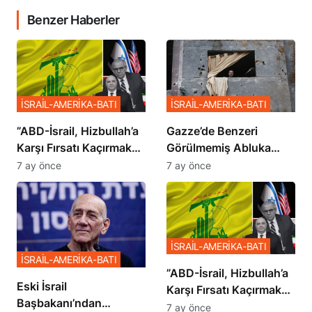
Benzer Haberler
İSRAİL-AMERİKA-BATI
İSRAİL-AMERİKA-BATI
​​​​​​​”ABD-İsrail, Hizbullah’a
​​​​​​​Gazze’de Benzeri
Karşı Fırsatı Kaçırmak
Görülmemiş Abluka
İstemiyor”
Planı
7 ay önce
7 ay önce
İSRAİL-AMERİKA-BATI
İSRAİL-AMERİKA-BATI
​​​​​​​”ABD-İsrail, Hizbullah’a
Eski İsrail
Karşı Fırsatı Kaçırmak
Başbakanı’ndan
İstemiyor”
7 ay önce