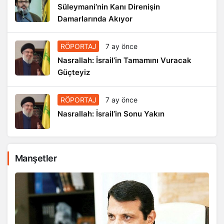
Süleymani’nin Kanı Direnişin
Damarlarında Akıyor
RÖPORTAJ
7 ay önce
Nasrallah: İsrail’in Tamamını Vuracak
Güçteyiz
RÖPORTAJ
7 ay önce
Nasrallah: İsrail’in Sonu Yakın
Manşetler