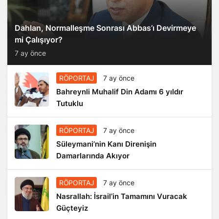
Dahlan, Normalleşme Sonrası Abbas’ı Devirmeye
mi Çalışıyor?
7 ay önce
RÖPORTAJ
7 ay önce
Bahreynli Muhalif Din Adamı 6 yıldır
Tutuklu
RÖPORTAJ
7 ay önce
Süleymani’nin Kanı Direnişin
Damarlarında Akıyor
RÖPORTAJ
7 ay önce
Nasrallah: İsrail’in Tamamını Vuracak
Güçteyiz