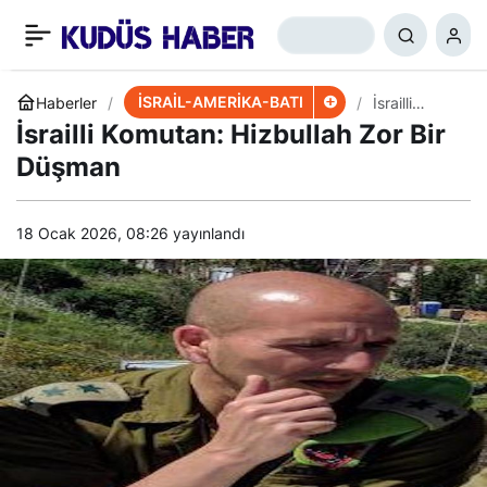
İran’ın Füzesi İsrail
+
-
0
Paylaş
Gündeminden Düşmüyor
İSRAİL-AMERİKA-BATI
Haberler
İsrailli
Komutan:
İsrailli Komutan: Hizbullah Zor Bir
Hizbullah
Zor Bir
Düşman
Düşman
18 Ocak 2026, 08:26
yayınlandı