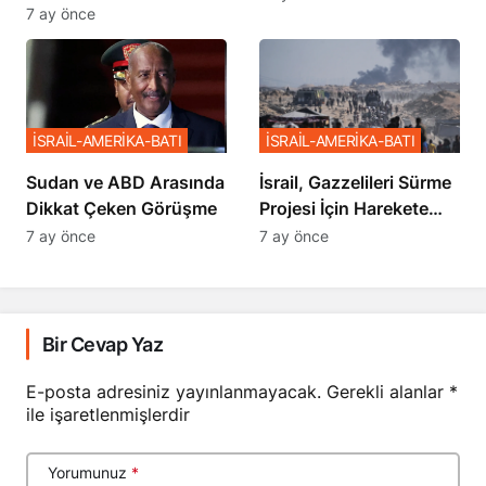
Netanyahu’ya Ağır
7 ay önce
Sözler
İSRAİL-AMERİKA-BATI
İSRAİL-AMERİKA-BATI
Sudan ve ABD Arasında
İsrail, Gazzelileri Sürme
Dikkat Çeken Görüşme
Projesi İçin Harekete
Geçti
7 ay önce
7 ay önce
Bir Cevap Yaz
E-posta adresiniz yayınlanmayacak.
Gerekli alanlar
*
ile işaretlenmişlerdir
Yorumunuz
*