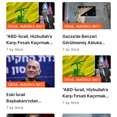
İSRAİL-AMERİKA-BATI
İSRAİL-AMERİKA-BATI
​​​​​​​”ABD-İsrail, Hizbullah’a
​​​​​​​Gazze’de Benzeri
Karşı Fırsatı Kaçırmak
Görülmemiş Abluka
İstemiyor”
Planı
7 ay önce
7 ay önce
İSRAİL-AMERİKA-BATI
İSRAİL-AMERİKA-BATI
​​​​​​​”ABD-İsrail, Hizbullah’a
Eski İsrail
Karşı Fırsatı Kaçırmak
Başbakanı’ndan
İstemiyor”
7 ay önce
Netanyahu’ya Ağır
7 ay önce
Sözler