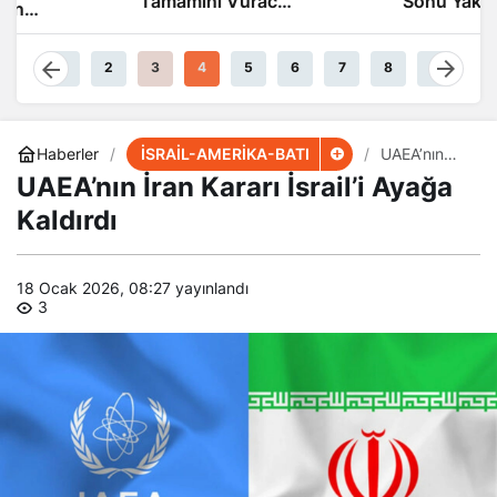
Tamamını Vuracak
Sonu Yakın
Güçteyiz
1
2
3
4
5
6
7
8
9
İSRAİL-AMERİKA-BATI
Haberler
UAEA’nın
İran Kararı
UAEA’nın İran Kararı İsrail’i Ayağa
İsrail’i
Ayağa
Kaldırdı
Kaldırdı
18 Ocak 2026, 08:27
yayınlandı
3