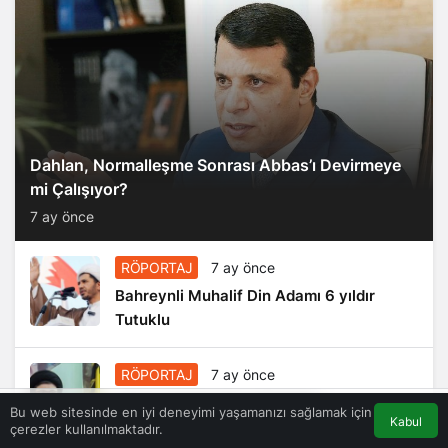
Dahlan, Normalleşme Sonrası Abbas’ı Devirmeye
mi Çalışıyor?
7 ay önce
RÖPORTAJ
7 ay önce
Bahreynli Muhalif Din Adamı 6 yıldır
Tutuklu
RÖPORTAJ
7 ay önce
Süleymani’nin Kanı Direnişin
Bu web sitesinde en iyi deneyimi yaşamanızı sağlamak için
Kabul
Damarlarında Akıyor
çerezler kullanılmaktadır.
Akış
Eczaneler
Trafik
Anasayfa