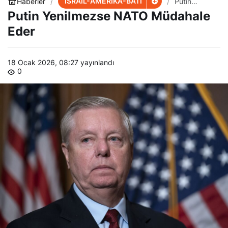
İSRAİL-AMERİKA-BATI
Haberler
Putin
Yenilmezse
Putin Yenilmezse NATO Müdahale
NATO
Müdahale
Eder
Eder
18 Ocak 2026, 08:27
yayınlandı
0