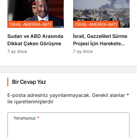
İSRAİL-AMERİKA-BATI
İSRAİL-AMERİKA-BATI
Sudan ve ABD Arasında
İsrail, Gazzelileri Sürme
Dikkat Çeken Görüşme
Projesi İçin Harekete
Geçti
7 ay önce
7 ay önce
Bir Cevap Yaz
E-posta adresiniz yayınlanmayacak.
Gerekli alanlar
*
ile işaretlenmişlerdir
Yorumunuz
*