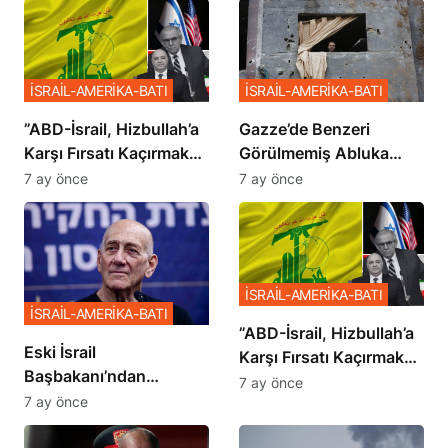
İSRAİL-AMERİKA-BATI
İSRAİL-AMERİKA-BATI
​​​​​​​”ABD-İsrail, Hizbullah’a
​​​​​​​Gazze’de Benzeri
Karşı Fırsatı Kaçırmak
Görülmemiş Abluka
İstemiyor”
Planı
7 ay önce
7 ay önce
İSRAİL-AMERİKA-BATI
İSRAİL-AMERİKA-BATI
​​​​​​​”ABD-İsrail, Hizbullah’a
Eski İsrail
Karşı Fırsatı Kaçırmak
Başbakanı’ndan
İstemiyor”
7 ay önce
Netanyahu’ya Ağır
7 ay önce
Sözler