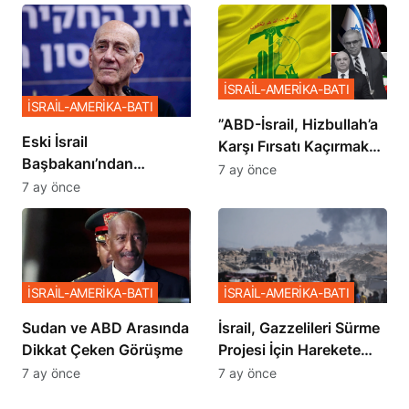
İSRAİL-AMERİKA-BATI
İSRAİL-AMERİKA-BATI
​​​​​​​”ABD-İsrail, Hizbullah’a
Eski İsrail
Karşı Fırsatı Kaçırmak
Başbakanı’ndan
İstemiyor”
7 ay önce
Netanyahu’ya Ağır
7 ay önce
Sözler
İSRAİL-AMERİKA-BATI
İSRAİL-AMERİKA-BATI
Sudan ve ABD Arasında
İsrail, Gazzelileri Sürme
Dikkat Çeken Görüşme
Projesi İçin Harekete
Geçti
7 ay önce
7 ay önce