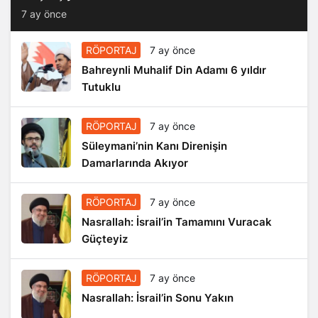
7 ay önce
RÖPORTAJ
7 ay önce
Bahreynli Muhalif Din Adamı 6 yıldır
Tutuklu
RÖPORTAJ
7 ay önce
Süleymani’nin Kanı Direnişin
Damarlarında Akıyor
RÖPORTAJ
7 ay önce
Nasrallah: İsrail’in Tamamını Vuracak
Güçteyiz
RÖPORTAJ
7 ay önce
Nasrallah: İsrail’in Sonu Yakın