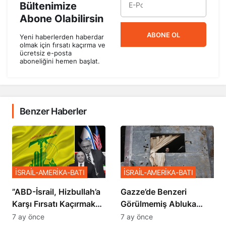
Bültenimize
Abone Olabilirsin
ABONE OL
Yeni haberlerden haberdar
olmak için fırsatı kaçırma ve
ücretsiz e-posta
aboneliğini hemen başlat.
Benzer Haberler
İSRAİL-AMERİKA-BATI
İSRAİL-AMERİKA-BATI
​​​​​​​”ABD-İsrail, Hizbullah’a
​​​​​​​Gazze’de Benzeri
Karşı Fırsatı Kaçırmak
Görülmemiş Abluka
İstemiyor”
Planı
7 ay önce
7 ay önce