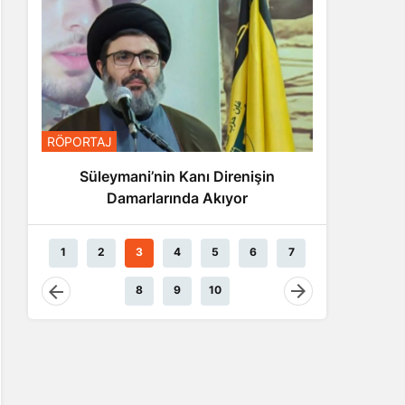
RÖPORTA
RÖPORTAJ
Nas
Süleymani’nin Kanı Direnişin
Damarlarında Akıyor
1
2
3
4
5
6
7
8
9
10