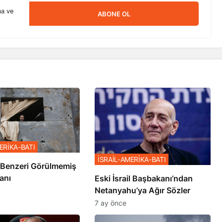
ma ve
ABONE OL
ERİKA-BATI
İSRAİL-AMERİKA-BATI
ze’de Benzeri Görülmemiş
anı
Eski İsrail Başbakanı’ndan
Netanyahu’ya Ağır Sözler
7 ay önce