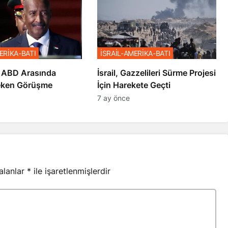
ERİKA-BATI
İSRAİL-AMERİKA-BATI
 ABD Arasında
İsrail, Gazzelileri Sürme Projesi
eken Görüşme
İçin Harekete Geçti
7 ay önce
 alanlar
*
ile işaretlenmişlerdir