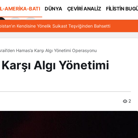
İL-AMERİKA-BATI
DÜNYA
ÇEVİRİ ANALİZ
FİLİSTİN BUG
l
bistan’ın Kendisine Yönelik Suikast Teşviğinden Bahsetti
srail’den Hamas’a Karşı Algı Yönetimi Operasyonu
 Karşı Algı Yönetimi
2