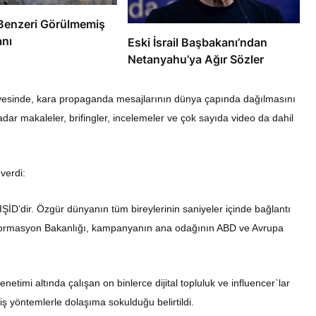
e’de Benzeri Görülmemiş
anı
Eski İsrail Başbakanı’ndan
Netanyahu’ya Ağır Sözler
evesinde, kara propaganda mesajlarının dünya çapında dağılmasını
ar makaleler, brifingler, incelemeler ve çok sayıda video da dahil
 verdi:
İD’dir. Özgür dünyanın tüm bireylerinin saniyeler içinde bağlantı
Enformasyon Bakanlığı, kampanyanın ana odağının ABD ve Avrupa
etimi altında çalışan on binlerce dijital topluluk ve influencer`lar
iş yöntemlerle dolaşıma sokulduğu belirtildi.