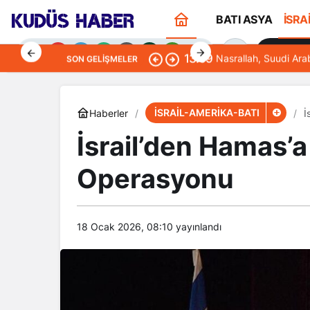
BATI ASYA
İSRA
Sana Öze
13:09
Nasrallah, Suudi Ara
SON GELIŞMELER
İSRAİL-AMERİKA-BATI
Haberler
İ
İsrail’den Hamas’a
Gündüz Modu
Operasyonu
Gündüz modunu seçin.
Gece Modu
Gece modunu seçin.
18 Ocak 2026, 08:10
yayınlandı
Sistem Modu
Sistem modunu seçin.