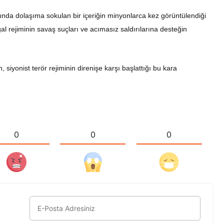
da dolaşıma sokulan bir içeriğin minyonlarca kez görüntülendiği
 işgal rejiminin savaş suçları ve acımasız saldırılarına desteğin
iyonist terör rejiminin direnişe karşı başlattığı bu kara
0
0
0