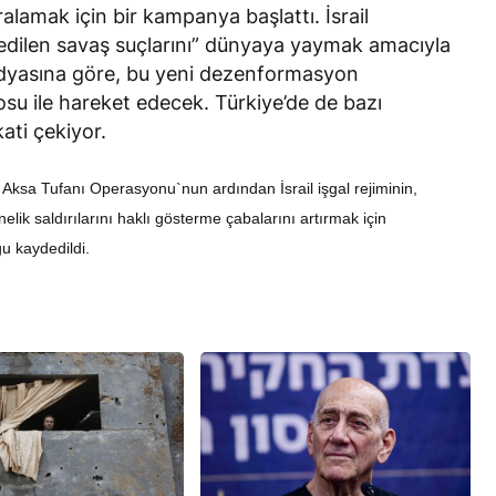
karalamak için bir kampanya başlattı. İsrail
a edilen savaş suçlarını” dünyaya yaymak amacıyla
medyasına göre, bu yeni dezenformasyon
su ile hareket edecek. Türkiye’de de bazı
ati çekiyor.
RÖPORTAJ
 Aksa Tufanı Operasyonu`nun ardından İsrail işgal rejiminin,
eşme Sonrası
Bahreynli Muhalif Din Adamı 6
lik saldırılarını haklı gösterme çabalarını artırmak için
 mi Çalışıyor?
yıldır Tutuklu
u kaydedildi.