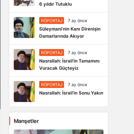
6 yıldır Tutuklu
RÖPORTAJ
7 ay önce
Süleymani’nin Kanı Direnişin
Damarlarında Akıyor
RÖPORTAJ
7 ay önce
Nasrallah: İsrail’in Tamamını
Vuracak Güçteyiz
RÖPORTAJ
7 ay önce
Nasrallah: İsrail’in Sonu Yakın
Manşetler