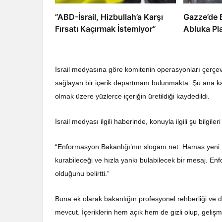
​​​​​​​”ABD-İsrail, Hizbullah’a Karşı
​​​​​​​Gazz
Fırsatı Kaçırmak İstemiyor”
Abluka Pl
İsrail medyasına göre komitenin operasyonları çerç
sağlayan bir içerik departmanı bulunmakta. Şu ana kad
olmak üzere yüzlerce içeriğin üretildiği kaydedildi.
İsrail medyası ilgili haberinde, konuyla ilgili şu bilgileri
“Enformasyon Bakanlığı’nın sloganı net: Hamas yeni IŞ
kurabileceği ve hızla yankı bulabilecek bir mesaj. 
olduğunu belirtti.”
Buna ek olarak bakanlığın profesyonel rehberliği ve den
mevcut. İçeriklerin hem açık hem de gizli olup, gelişm