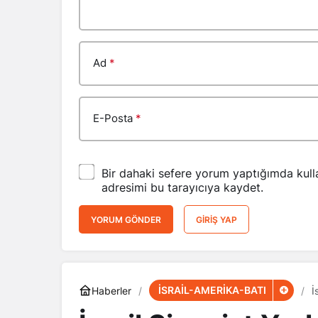
Ad
*
E-Posta
*
Bir dahaki sefere yorum yaptığımda kull
adresimi bu tarayıcıya kaydet.
YORUM GÖNDER
GIRIŞ YAP
İSRAİL-AMERİKA-BATI
Haberler
İ