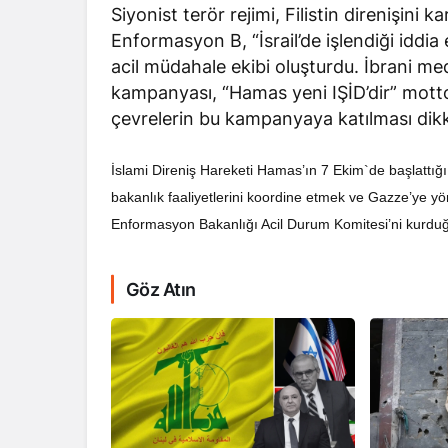
Siyonist terör rejimi, Filistin direnişini 
Enformasyon B, “İsrail’de işlendiği iddi
acil müdahale ekibi oluşturdu. İbrani 
kampanyası, “Hamas yeni IŞİD’dir” motto
çevrelerin bu kampanyaya katılması dikk
RÖPORTAJ
İslami Direniş Hareketi Hamas’ın 7 Ekim`de başlattığı
Dahlan, Normall
bakanlık faaliyetlerini koordine etmek ve Gazze’ye yöne
Abbas’ı Devirmeye
Enformasyon Bakanlığı Acil Durum Komitesi’ni kurduğ
Göz Atın