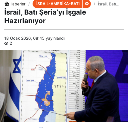
İSRAİL-AMERİKA-BATI
Haberler
İsrail, Batı
Şeria’yı
İsrail, Batı Şeria’yı İşgale
İşgale
Hazırlanıyor
Hazırlanıyor
18 Ocak 2026, 08:45
yayınlandı
2