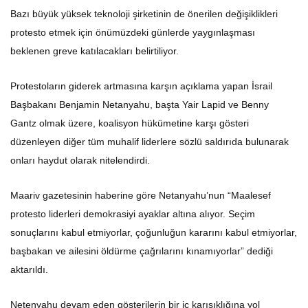
Bazı büyük yüksek teknoloji şirketinin de önerilen değişiklikleri
protesto etmek için önümüzdeki günlerde yaygınlaşması
beklenen greve katılacakları belirtiliyor.
Protestoların giderek artmasına karşın açıklama yapan İsrail
Başbakanı Benjamin Netanyahu, başta Yair Lapid ve Benny
Gantz olmak üzere, koalisyon hükümetine karşı gösteri
düzenleyen diğer tüm muhalif liderlere sözlü saldırıda bulunarak
onları haydut olarak nitelendirdi.
Maariv gazetesinin haberine göre Netanyahu’nun “Maalesef
protesto liderleri demokrasiyi ayaklar altına alıyor. Seçim
sonuçlarını kabul etmiyorlar, çoğunluğun kararını kabul etmiyorlar,
başbakan ve ailesini öldürme çağrılarını kınamıyorlar” dediği
aktarıldı.
Netenyahu devam eden gösterilerin bir iç karışıklığına yol