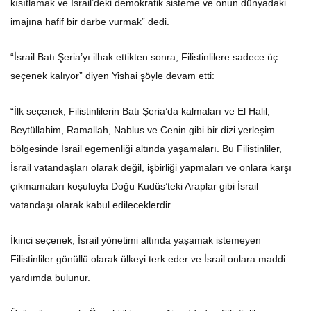
kısıtlamak ve İsrail’deki demokratik sisteme ve onun dünyadaki
imajına hafif bir darbe vurmak” dedi.
“İsrail Batı Şeria’yı ilhak ettikten sonra, Filistinlilere sadece üç
seçenek kalıyor” diyen Yishai şöyle devam etti:
“İlk seçenek, Filistinlilerin Batı Şeria’da kalmaları ve El Halil,
Beytüllahim, Ramallah, Nablus ve Cenin gibi bir dizi yerleşim
bölgesinde İsrail egemenliği altında yaşamaları. Bu Filistinliler,
İsrail vatandaşları olarak değil, işbirliği yapmaları ve onlara karşı
çıkmamaları koşuluyla Doğu Kudüs’teki Araplar gibi İsrail
vatandaşı olarak kabul edileceklerdir.
İkinci seçenek; İsrail yönetimi altında yaşamak istemeyen
Filistinliler gönüllü olarak ülkeyi terk eder ve İsrail onlara maddi
yardımda bulunur.