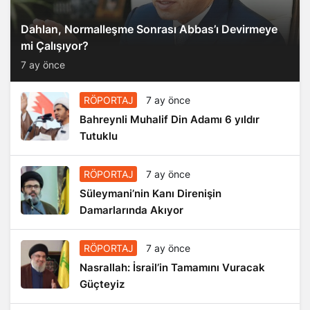
Dahlan, Normalleşme Sonrası Abbas’ı Devirmeye
mi Çalışıyor?
7 ay önce
RÖPORTAJ
7 ay önce
Bahreynli Muhalif Din Adamı 6 yıldır
Tutuklu
RÖPORTAJ
7 ay önce
Süleymani’nin Kanı Direnişin
Damarlarında Akıyor
RÖPORTAJ
7 ay önce
Nasrallah: İsrail’in Tamamını Vuracak
Güçteyiz