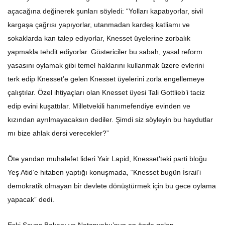
açacağına değinerek şunları söyledi: “Yolları kapatıyorlar, sivil
kargaşa çağrısı yapıyorlar, utanmadan kardeş katliamı ve
sokaklarda kan talep ediyorlar, Knesset üyelerine zorbalık
yapmakla tehdit ediyorlar. Göstericiler bu sabah, yasal reform
yasasını oylamak gibi temel haklarını kullanmak üzere evlerini
terk edip Knesset’e gelen Knesset üyelerini zorla engellemeye
çalıştılar. Özel ihtiyaçları olan Knesset üyesi Tali Gottlieb’i taciz
edip evini kuşattılar. Milletvekili hanımefendiye evinden ve
kızından ayrılmayacaksın dediler. Şimdi siz söyleyin bu haydutlar
mı bize ahlak dersi verecekler?”
Öte yandan muhalefet lideri Yair Lapid, Knesset’teki parti bloğu
Yeş Atid’e hitaben yaptığı konuşmada, “Knesset bugün İsrail’i
demokratik olmayan bir devlete dönüştürmek için bu gece oylama
yapacak” dedi.