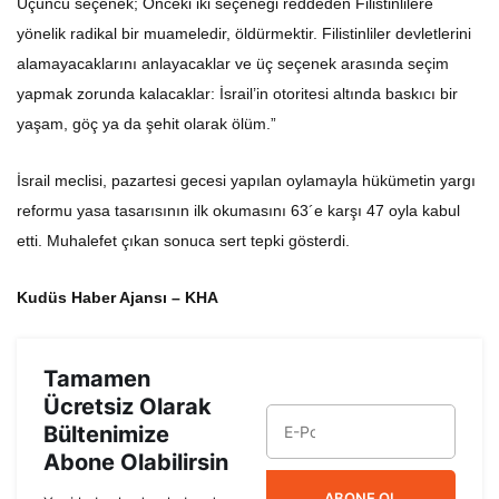
Üçüncü seçenek; Önceki iki seçeneği reddeden Filistinlilere
yönelik radikal bir muameledir, öldürmektir. Filistinliler devletlerini
alamayacaklarını anlayacaklar ve üç seçenek arasında seçim
yapmak zorunda kalacaklar: İsrail’in otoritesi altında baskıcı bir
yaşam, göç ya da şehit olarak ölüm.”
İsrail meclisi, pazartesi gecesi yapılan oylamayla hükümetin yargı
reformu yasa tasarısının ilk okumasını 63´e karşı 47 oyla kabul
etti. Muhalefet çıkan sonuca sert tepki gösterdi.
Kudüs Haber Ajansı – KHA
Tamamen
Ücretsiz Olarak
Bültenimize
Abone Olabilirsin
ABONE OL