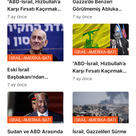
​​​​​​​”ABD-İsrail, Hizbullah’a
​​​​​​​Gazze’de Benzeri
Karşı Fırsatı Kaçırmak
Görülmemiş Abluka
İstemiyor”
Planı
7 ay önce
7 ay önce
İSRAİL-AMERİKA-BATI
İSRAİL-AMERİKA-BATI
​​​​​​​”ABD-İsrail, Hizbullah’a
Eski İsrail
Karşı Fırsatı Kaçırmak
Başbakanı’ndan
İstemiyor”
7 ay önce
Netanyahu’ya Ağır
7 ay önce
Sözler
İSRAİL-AMERİKA-BATI
İSRAİL-AMERİKA-BATI
Sudan ve ABD Arasında
İsrail, Gazzelileri Sürme