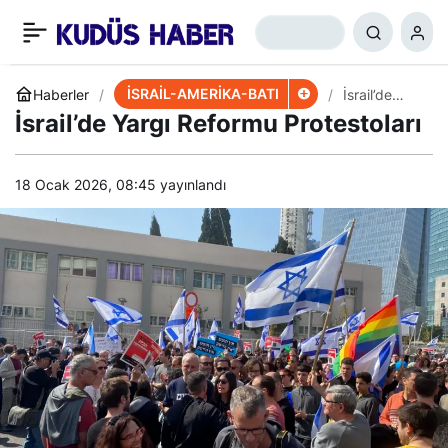
İsrail, Batı Şeria’yı İşgale
+
-
0
Paylaş
Hazırlanıyor
İSRAİL-AMERİKA-BATI
Haberler
İsrail’de
Yargı
İsrail’de Yargı Reformu Protestoları
Reformu
Protestoları
18 Ocak 2026, 08:45
yayınlandı