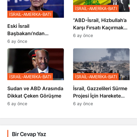
İSRAİL-AMERİKA-BATI
İSRAİL-AMERİKA-BATI
​​​​​​​”ABD-İsrail, Hizbullah’a
Eski İsrail
Karşı Fırsatı Kaçırmak
Başbakanı’ndan
İstemiyor”
6 ay önce
Netanyahu’ya Ağır
6 ay önce
Sözler
İSRAİL-AMERİKA-BATI
İSRAİL-AMERİKA-BATI
Sudan ve ABD Arasında
İsrail, Gazzelileri Sürme
Dikkat Çeken Görüşme
Projesi İçin Harekete
Geçti
6 ay önce
6 ay önce
Bir Cevap Yaz