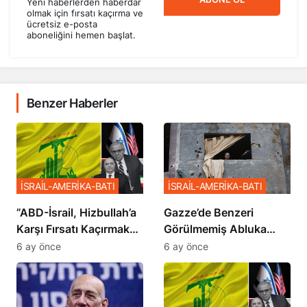
Yeni haberlerden haberdar
olmak için fırsatı kaçırma ve
ücretsiz e-posta
aboneliğini hemen başlat.
Benzer Haberler
İSRAİL-AMERİKA-BATI
İSRAİL-AMERİKA-BATI
​​​​​​​”ABD-İsrail, Hizbullah’a
​​​​​​​Gazze’de Benzeri
Karşı Fırsatı Kaçırmak
Görülmemiş Abluka
İstemiyor”
Planı
6 ay önce
6 ay önce