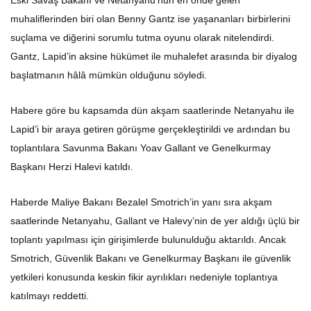
Eski Savaş Bakanı ve Netanyahu’nun en önde gelen
muhaliflerinden biri olan Benny Gantz ise yaşananları birbirlerini
suçlama ve diğerini sorumlu tutma oyunu olarak nitelendirdi.
Gantz, Lapid’in aksine hükümet ile muhalefet arasında bir diyalog
başlatmanın hâlâ mümkün olduğunu söyledi.
Habere göre bu kapsamda dün akşam saatlerinde Netanyahu ile
Lapid’i bir araya getiren görüşme gerçekleştirildi ve ardından bu
toplantılara Savunma Bakanı Yoav Gallant ve Genelkurmay
Başkanı Herzi Halevi katıldı.
Haberde Maliye Bakanı Bezalel Smotrich’in yanı sıra akşam
saatlerinde Netanyahu, Gallant ve Halevy’nin de yer aldığı üçlü bir
toplantı yapılması için girişimlerde bulunulduğu aktarıldı. Ancak
Smotrich, Güvenlik Bakanı ve Genelkurmay Başkanı ile güvenlik
yetkileri konusunda keskin fikir ayrılıkları nedeniyle toplantıya
katılmayı reddetti.