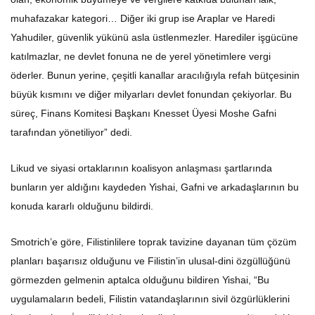
muhafazakar kategori… Diğer iki grup ise Araplar ve Haredi
Yahudiler, güvenlik yükünü asla üstlenmezler. Harediler işgücüne
katılmazlar, ne devlet fonuna ne de yerel yönetimlere vergi
öderler. Bunun yerine, çeşitli kanallar aracılığıyla refah bütçesinin
büyük kısmını ve diğer milyarları devlet fonundan çekiyorlar. Bu
süreç, Finans Komitesi Başkanı Knesset Üyesi Moshe Gafni
tarafından yönetiliyor” dedi.
Likud ve siyasi ortaklarının koalisyon anlaşması şartlarında
bunların yer aldığını kaydeden Yishai, Gafni ve arkadaşlarının bu
konuda kararlı olduğunu bildirdi.
Smotrich’e göre, Filistinlilere toprak tavizine dayanan tüm çözüm
planları başarısız olduğunu ve Filistin’in ulusal-dini özgüllüğünü
görmezden gelmenin aptalca olduğunu bildiren Yishai, “Bu
uygulamaların bedeli, Filistin vatandaşlarının sivil özgürlüklerini