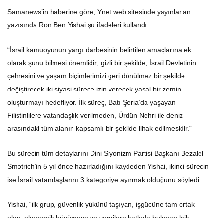
Samanews’in haberine göre, Ynet web sitesinde yayınlanan
yazısında Ron Ben Yishai şu ifadeleri kullandı:
“İsrail kamuoyunun yargı darbesinin belirtilen amaçlarına ek
olarak şunu bilmesi önemlidir; gizli bir şekilde, İsrail Devletinin
çehresini ve yaşam biçimlerimizi geri dönülmez bir şekilde
değiştirecek iki siyasi sürece izin verecek yasal bir zemin
oluşturmayı hedefliyor. İlk süreç, Batı Şeria’da yaşayan
Filistinlilere vatandaşlık verilmeden, Ürdün Nehri ile deniz
arasındaki tüm alanın kapsamlı bir şekilde ilhak edilmesidir.”
Bu sürecin tüm detaylarını Dini Siyonizm Partisi Başkanı Bezalel
Smotrich’in 5 yıl önce hazırladığını kaydeden Yishai, ikinci sürecin
ise İsrail vatandaşlarını 3 kategoriye ayırmak olduğunu söyledi.
Yishai, “ilk grup, güvenlik yükünü taşıyan, işgücüne tam ortak
olan, ekonomik büyümeye ve vergilere katkıda bulunan laik,