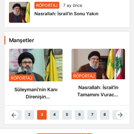
RÖPORTAJ
7 ay önce
Nasrallah: İsrail’in Sonu Yakın
Manşetler
RÖPORTAJ
RÖPORTAJ
Nasrallah: İsrail’in
Süleymani’nin Kanı
Tamamını Vuracak
Direnişin
Güçteyiz
Damarlarında
Akıyor
1
2
3
4
5
6
7
8
9