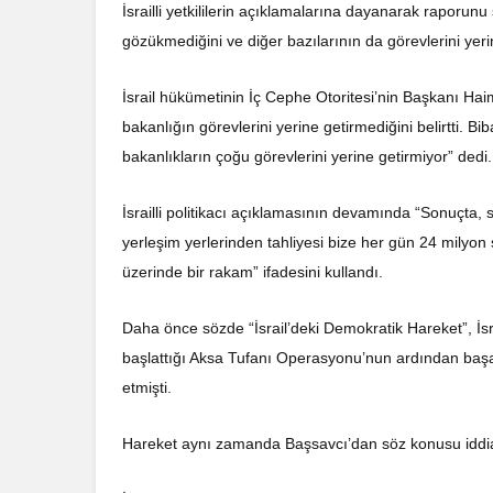
İsrailli yetkililerin açıklamalarına dayanarak raporun
gözükmediğini ve diğer bazılarının da görevlerini yerin
İsrail hükümetinin İç Cephe Otoritesi’nin Başkanı Ha
bakanlığın görevlerini yerine getirmediğini belirtti. 
bakanlıkların çoğu görevlerini yerine getirmiyor” dedi.
İsrailli politikacı açıklamasının devamında “Sonuçta, son 
yerleşim yerlerinden tahliyesi bize her gün 24 milyon 
üzerinde bir rakam” ifadesini kullandı.
Daha önce sözde “İsrail’deki Demokratik Hareket”, İs
başlattığı Aksa Tufanı Operasyonu’nun ardından başar
etmişti.
Hareket aynı zamanda Başsavcı’dan söz konusu iddiala