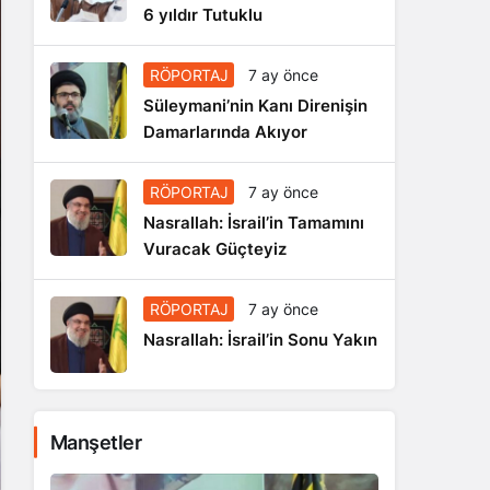
6 yıldır Tutuklu
RÖPORTAJ
7 ay önce
Süleymani’nin Kanı Direnişin
Damarlarında Akıyor
RÖPORTAJ
7 ay önce
Nasrallah: İsrail’in Tamamını
Vuracak Güçteyiz
RÖPORTAJ
7 ay önce
Nasrallah: İsrail’in Sonu Yakın
Manşetler