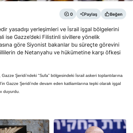
0
Paylaş
Beğen
edir yasadışı yerleşimleri ve İsrail işgal bölgelerini
se Gazze’deki Filistinli sivillere yönelik
sına göre Siyonist bakanlar bu süreçte görevini
RÖPORTAJ
aillilerin de Netanyahu ve hükümetine karşı öfkesi
eşme Sonrası
Bahreynli Muhalif Din Adamı 6
 mi Çalışıyor?
yıldır Tutuklu
zze Şeridi’ndeki “Sufa” bölgesindeki İsrail askeri toplantılarına
srail’in Gazze Şeridi’nde devam eden katliamlarına tepki olarak işgal
ını duyurdu.