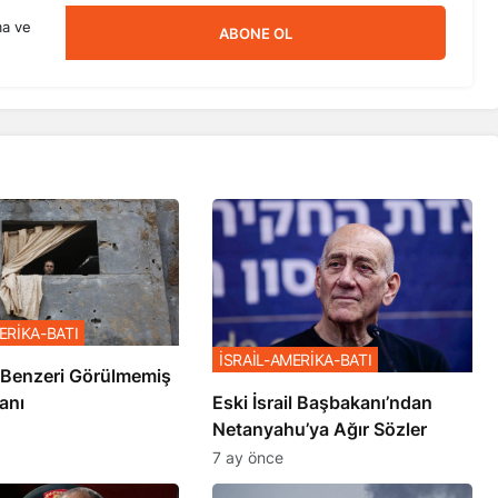
ma ve
ABONE OL
ERİKA-BATI
İSRAİL-AMERİKA-BATI
ze’de Benzeri Görülmemiş
anı
Eski İsrail Başbakanı’ndan
Netanyahu’ya Ağır Sözler
7 ay önce