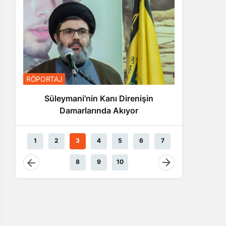
RÖPORTA
RÖPORTAJ
Nas
Süleymani’nin Kanı Direnişin
Damarlarında Akıyor
1
2
3
4
5
6
7
8
9
10