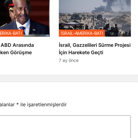
ERİKA-BATI
İSRAİL-AMERİKA-BATI
 ABD Arasında
İsrail, Gazzelileri Sürme Projesi
eken Görüşme
İçin Harekete Geçti
7 ay önce
 alanlar
*
ile işaretlenmişlerdir