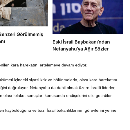
e’de Benzeri Görülmemiş
anı
Eski İsrail Başbakanı’ndan
Netanyahu’ya Ağır Sözler
lenilen kara harekatını ertelemeye devam ediyor.
ümeti içindeki siyasi kriz ve bölünmelerin, olası kara harekatını
ini doğruluyor. Netanyahu da dahil olmak üzere İsrailli liderler,
n olası felaket sonuçları konusunda endişelerini dile getirdiler.
zden kaybolduğunu ve bazı İsrail bakanlıklarının görevlerini yerine