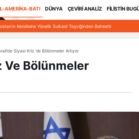
İL-AMERİKA-BATI
DÜNYA
ÇEVİRİ ANALİZ
FİLİSTİN BUG
l
bistan’ın Kendisine Yönelik Suikast Teşviğinden Bahsetti
srail’de Siyasi Kriz Ve Bölünmeler Artıyor
riz Ve Bölünmeler