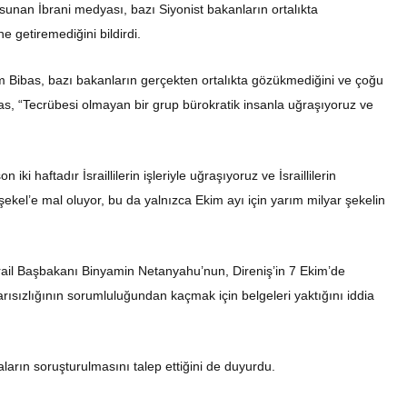
u sunan İbrani medyası, bazı Siyonist bakanların ortalıkta
e getiremediğini bildirdi.
im Bibas, bazı bakanların gerçekten ortalıkta gözükmediğini ve çoğu
Bibas, “Tecrübesi olmayan bir grup bürokratik insanla uğraşıyoruz ve
iki haftadır İsraillilerin işleriyle uğraşıyoruz ve İsraillilerin
şekel’e mal oluyor, bu da yalnızca Ekim ayı için yarım milyar şekelin
rail Başbakanı Binyamin Netanyahu’nun, Direniş’in 7 Ekim’de
ısızlığının sorumluluğundan kaçmak için belgeleri yaktığını iddia
rın soruşturulmasını talep ettiğini de duyurdu.