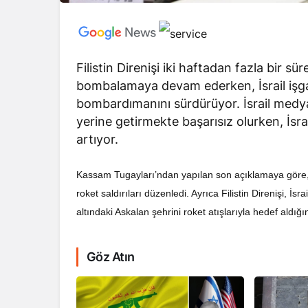
Filistin Direnişi iki haftadan fazla bir sür
bombalamaya devam ederken, İsrail işgali i
bombardımanını sürdürüyor. İsrail medya
RÖPORTAJ
yerine getirmekte başarısız olurken, İsr
Dahlan, Normall
artıyor.
Abbas’ı Devirmeye
Kassam Tugayları’ndan yapılan son açıklamaya göre, Ga
roket saldırıları düzenledi. Ayrıca Filistin Direnişi, İ
altındaki Askalan şehrini roket atışlarıyla hedef aldığ
Göz Atın