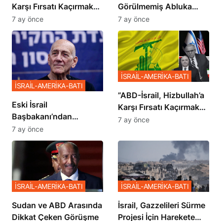
Karşı Fırsatı Kaçırmak
Görülmemiş Abluka
İstemiyor”
Planı
7 ay önce
7 ay önce
İSRAİL-AMERİKA-BATI
İSRAİL-AMERİKA-BATI
​​​​​​​”ABD-İsrail, Hizbullah’a
Eski İsrail
Karşı Fırsatı Kaçırmak
Başbakanı’ndan
İstemiyor”
7 ay önce
Netanyahu’ya Ağır
7 ay önce
Sözler
İSRAİL-AMERİKA-BATI
İSRAİL-AMERİKA-BATI
Sudan ve ABD Arasında
İsrail, Gazzelileri Sürme
Dikkat Çeken Görüşme
Projesi İçin Harekete