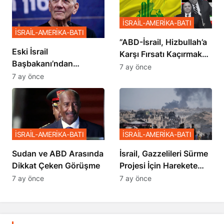
İSRAİL-AMERİKA-BATI
İSRAİL-AMERİKA-BATI
​​​​​​​”ABD-İsrail, Hizbullah’a
Eski İsrail
Karşı Fırsatı Kaçırmak
Başbakanı’ndan
İstemiyor”
7 ay önce
Netanyahu’ya Ağır
7 ay önce
Sözler
İSRAİL-AMERİKA-BATI
İSRAİL-AMERİKA-BATI
Sudan ve ABD Arasında
İsrail, Gazzelileri Sürme
Dikkat Çeken Görüşme
Projesi İçin Harekete
Geçti
7 ay önce
7 ay önce