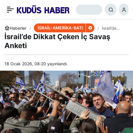
WSJ: ABD Firmaları
+
-
0
Paylaş
İran’dan Korkuyor
İSRAİL-AMERİKA-BATI
Haberler
İsrail’de
Dikkat
İsrail’de Dikkat Çeken İç Savaş
Çeken İç
Savaş
Anketi
Anketi
18 Ocak 2026, 08:20
yayınlandı