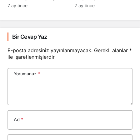
Geçti
7 ay önce
7 ay önce
Bir Cevap Yaz
E-posta adresiniz yayınlanmayacak.
Gerekli alanlar
*
ile işaretlenmişlerdir
Yorumunuz
*
Ad
*