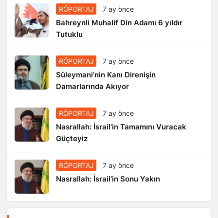
RÖPORTAJ
7 ay önce
Bahreynli Muhalif Din Adamı 6 yıldır
Tutuklu
RÖPORTAJ
7 ay önce
Süleymani’nin Kanı Direnişin
Damarlarında Akıyor
RÖPORTAJ
7 ay önce
Nasrallah: İsrail’in Tamamını Vuracak
Güçteyiz
RÖPORTAJ
7 ay önce
Nasrallah: İsrail’in Sonu Yakın