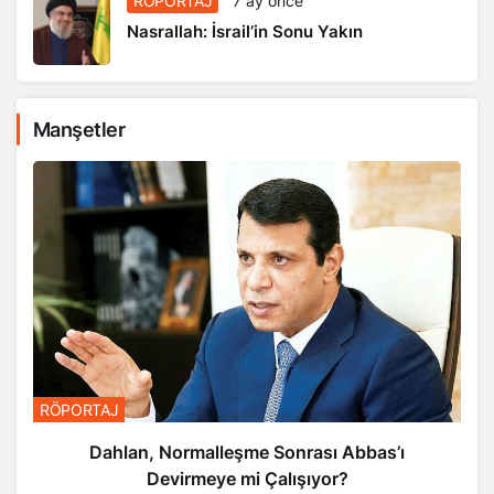
RÖPORTAJ
7 ay önce
Nasrallah: İsrail’in Sonu Yakın
Manşetler
RÖPORTAJ
Dahlan, Normalleşme Sonrası Abbas’ı
Devirmeye mi Çalışıyor?