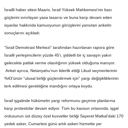
İsrailli haber sitesi Maariv, İsrail Yüksek Mahkemesi’nin bazı
güçlerini sınırlayan yasa tasarısı ve buna karşı devam eden
isyanlar hakkında kamuoyunun görüşlerini yansıtan anketin
sonuçlarını açıkladı.
“İsrail Demokrasi Merkezi” tarafından hazırlanan rapora göre
İsrailli yerleşimcilerin yüzde 45’i, şiddetli bir iç savaşın yakın
gelecekte patlak verme olasılığının yüksek olduğuna inanıyor.
Anket ayrıca, Netanyahu’nun liderlik ettiği Likud seçmenlerinin
%43’ünün “ulusal birliği güçlendirmek için” yargı değişikliklerinin
terk edilmesi gerektiğine inandığını ortaya koydu.
İsrail işgalinde hükümetin yargı reformunu geçirme planlarına
karşı protestolar devam ediyor. Tüm bu kaosun ortasında, işgal
ordusunun üst düzey özel kuvvetler birliği Sayeret Matkal’daki 170
yedek asker, Cumartesi günü artık askeri hizmette yer