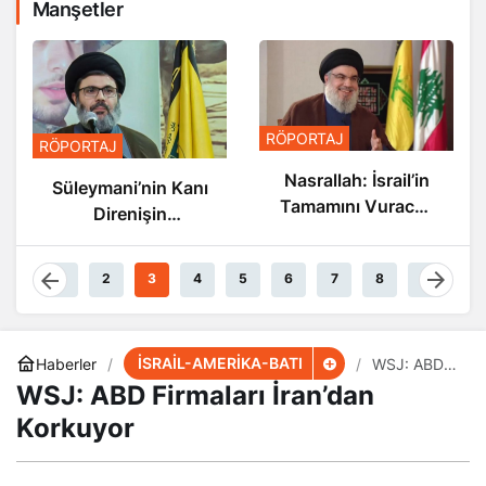
Manşetler
RÖPORTAJ
RÖPORTAJ
Nasrallah: İsrail’in
Süleymani’nin Kanı
Tamamını Vuracak
Direnişin
Güçteyiz
Damarlarında
Akıyor
1
2
3
4
5
6
7
8
9
İSRAİL-AMERİKA-BATI
Haberler
WSJ: ABD
Firmaları
WSJ: ABD Firmaları İran’dan
İran’dan
Korkuyor
Korkuyor