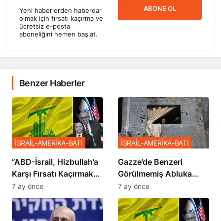
ABONE OL
Yeni haberlerden haberdar
olmak için fırsatı kaçırma ve
ücretsiz e-posta
aboneliğini hemen başlat.
Benzer Haberler
İSRAİL-AMERİKA-BATI
İSRAİL-AMERİKA-BATI
​​​​​​​”ABD-İsrail, Hizbullah’a
​​​​​​​Gazze’de Benzeri
Karşı Fırsatı Kaçırmak
Görülmemiş Abluka
İstemiyor”
Planı
7 ay önce
7 ay önce