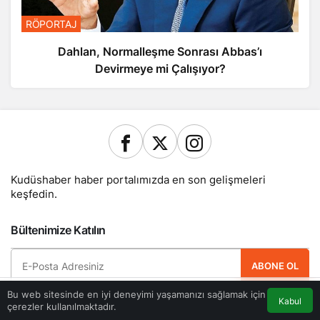
RÖPORTAJ
Dahlan, Normalleşme Sonrası Abbas’ı
Devirmeye mi Çalışıyor?
Kudüshaber haber portalımızda en son gelişmeleri
keşfedin.
Bültenimize Katılın
ABONE OL
Bu web sitesinde en iyi deneyimi yaşamanızı sağlamak için
Hemen ücretsiz üye olun ve yeni güncellemelerden haberdar olan ilk kişi
Kabul
çerezler kullanılmaktadır.
Akış
Eczaneler
Trafik
Anasayfa
olun.