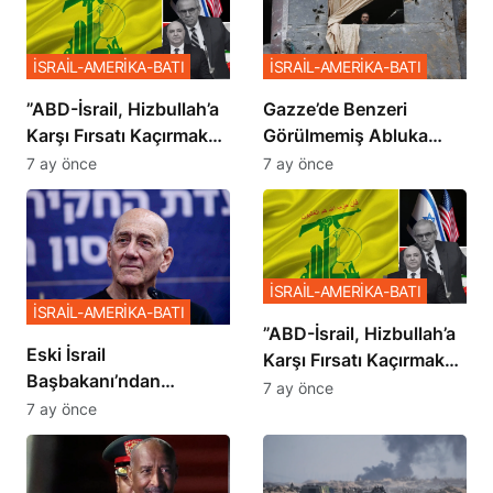
İSRAİL-AMERİKA-BATI
İSRAİL-AMERİKA-BATI
​​​​​​​”ABD-İsrail, Hizbullah’a
​​​​​​​Gazze’de Benzeri
Karşı Fırsatı Kaçırmak
Görülmemiş Abluka
İstemiyor”
Planı
7 ay önce
7 ay önce
İSRAİL-AMERİKA-BATI
İSRAİL-AMERİKA-BATI
​​​​​​​”ABD-İsrail, Hizbullah’a
Eski İsrail
Karşı Fırsatı Kaçırmak
Başbakanı’ndan
İstemiyor”
7 ay önce
Netanyahu’ya Ağır
7 ay önce
Sözler