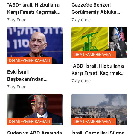
​​​​​​​”ABD-İsrail, Hizbullah’a
​​​​​​​Gazze’de Benzeri
Karşı Fırsatı Kaçırmak
Görülmemiş Abluka
İstemiyor”
Planı
7 ay önce
7 ay önce
İSRAİL-AMERİKA-BATI
İSRAİL-AMERİKA-BATI
​​​​​​​”ABD-İsrail, Hizbullah’a
Eski İsrail
Karşı Fırsatı Kaçırmak
Başbakanı’ndan
İstemiyor”
7 ay önce
Netanyahu’ya Ağır
7 ay önce
Sözler
İSRAİL-AMERİKA-BATI
İSRAİL-AMERİKA-BATI
Sudan ve ABD Arasında
İsrail, Gazzelileri Sürme