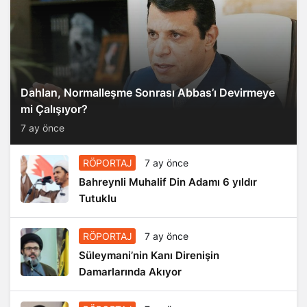
Dahlan, Normalleşme Sonrası Abbas’ı Devirmeye
mi Çalışıyor?
7 ay önce
RÖPORTAJ
7 ay önce
Bahreynli Muhalif Din Adamı 6 yıldır
Tutuklu
RÖPORTAJ
7 ay önce
Süleymani’nin Kanı Direnişin
Damarlarında Akıyor