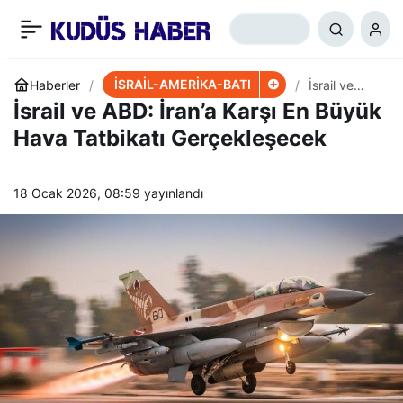
İsrail Ordusu, Hükümete
+
-
0
Paylaş
Başkaldırmaya Başladı
İSRAİL-AMERİKA-BATI
Haberler
İsrail ve
ABD: İran’a
İsrail ve ABD: İran’a Karşı En Büyük
Karşı En
Büyük Hava
Hava Tatbikatı Gerçekleşecek
Tatbikatı
Gerçekleşe
cek
18 Ocak 2026, 08:59
yayınlandı