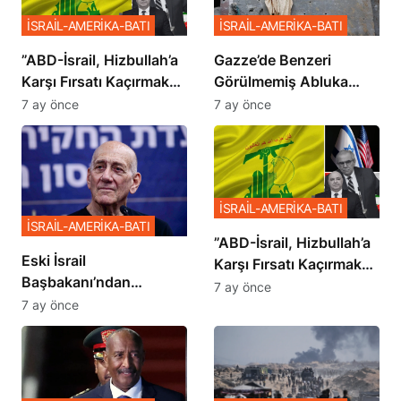
İSRAİL-AMERİKA-BATI
İSRAİL-AMERİKA-BATI
​​​​​​​”ABD-İsrail, Hizbullah’a
​​​​​​​Gazze’de Benzeri
Karşı Fırsatı Kaçırmak
Görülmemiş Abluka
İstemiyor”
Planı
7 ay önce
7 ay önce
İSRAİL-AMERİKA-BATI
İSRAİL-AMERİKA-BATI
​​​​​​​”ABD-İsrail, Hizbullah’a
Eski İsrail
Karşı Fırsatı Kaçırmak
Başbakanı’ndan
İstemiyor”
7 ay önce
Netanyahu’ya Ağır
7 ay önce
Sözler