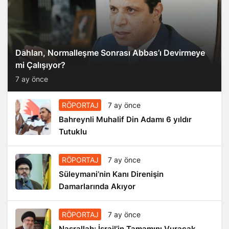
Dahlan, Normalleşme Sonrası Abbas’ı Devirmeye
mi Çalışıyor?
7 ay önce
RÖPORTAJ
7 ay önce
Bahreynli Muhalif Din Adamı 6 yıldır
Tutuklu
RÖPORTAJ
7 ay önce
Süleymani’nin Kanı Direnişin
Damarlarında Akıyor
RÖPORTAJ
7 ay önce
Nasrallah: İsrail’in Tamamını Vuracak