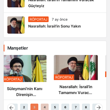
Güçteyiz
RÖPORTAJ
7 ay önce
Nasrallah: İsrail’in Sonu Yakın
Manşetler
RÖPORTAJ
RÖPORTAJ
Nasrallah: İsrail’in
Nasrallah: İsrail’in
Tamamını Vuracak
Sonu Yakın
Güçteyiz
1
2
3
4
5
6
7
8
9