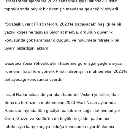
Israel Radar ajansı ise 2023 senesinde işgal altındaki Filistin
topraklarında büyük bir direnişin meydana geleceğini söyledi.
“Stratejik uyarı: Filistin terörü 2023’te patlayacak” başlığı ile bir
yazıyı köşesine taşıyan Siyonist medya, ordunun güvenlik
konusunda çok karamsar olduğunu ve hükümete “stratejik bir
uyarı” bildirdiğini aktardı.
Gazeteci Yossi Yehoshua’nın haberine göre işgal güçleri, siyasi
liderlerini İsraillilere yönelik Filistin direnişinin muhtemelen 2023’te
patlayacağı konusunda uyardı.
Israel Radar sitesinde yer alan haberde “Askeri yetkililer, Batı
Şeria’da terörizmin muhtemelen 2023 Mart-Nisan aylarında
Ramazan ayında tüm gücüyle patlak vereceğini tahmin ediyor.
Ordu, Gazze ve Kudüs’ün de büyük bir şiddet patlaması
tehlikesiyle karşı karşıya olduğu konusunda uyardı” ifadesi