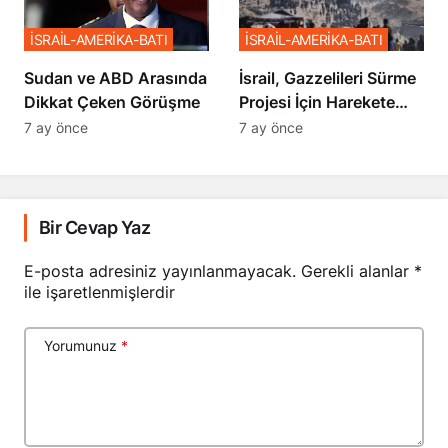
İSRAİL-AMERİKA-BATI
İSRAİL-AMERİKA-BATI
Sudan ve ABD Arasında
İsrail, Gazzelileri Sürme
Dikkat Çeken Görüşme
Projesi İçin Harekete
Geçti
7 ay önce
7 ay önce
Bir Cevap Yaz
E-posta adresiniz yayınlanmayacak.
Gerekli alanlar
*
ile işaretlenmişlerdir
Yorumunuz
*