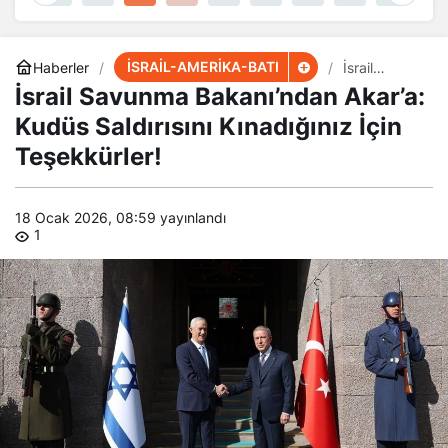
İSRAİL-AMERİKA-BATI
Haberler
İsrail
Savunma
İsrail Savunma Bakanı’ndan Akar’a:
Bakanı’ndan
Akar’a:
Kudüs Saldırısını Kınadığınız İçin
Kudüs
Teşekkürler!
Saldırısını
Kınadığınız
İçin
Teşekkürler!
18 Ocak 2026, 08:59
yayınlandı
1