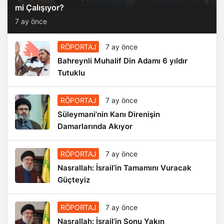
mi Çalışıyor?
7 ay önce
RÖPORTAJ
7 ay önce
Bahreynli Muhalif Din Adamı 6 yıldır
Tutuklu
RÖPORTAJ
7 ay önce
Süleymani’nin Kanı Direnişin
Damarlarında Akıyor
RÖPORTAJ
7 ay önce
Nasrallah: İsrail’in Tamamını Vuracak
Güçteyiz
RÖPORTAJ
7 ay önce
Nasrallah: İsrail’in Sonu Yakın