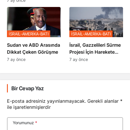
7 ay önce
Sözler
İSRAİL-AMERİKA-BATI
İSRAİL-AMERİKA-BATI
Sudan ve ABD Arasında
İsrail, Gazzelileri Sürme
Dikkat Çeken Görüşme
Projesi İçin Harekete
Geçti
7 ay önce
7 ay önce
Bir Cevap Yaz
E-posta adresiniz yayınlanmayacak.
Gerekli alanlar
*
ile işaretlenmişlerdir
Yorumunuz
*