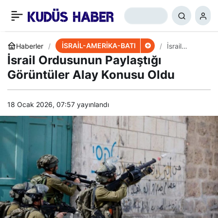
Fransa’da Hamas’la
+
-
0
Paylaş
Mücadele Toplantısı!
İSRAİL-AMERİKA-BATI
Haberler
İsrail
Ordusunun
İsrail Ordusunun Paylaştığı
Paylaştığı
Görüntüler
Görüntüler Alay Konusu Oldu
Alay Konusu
Oldu
18 Ocak 2026, 07:57
yayınlandı