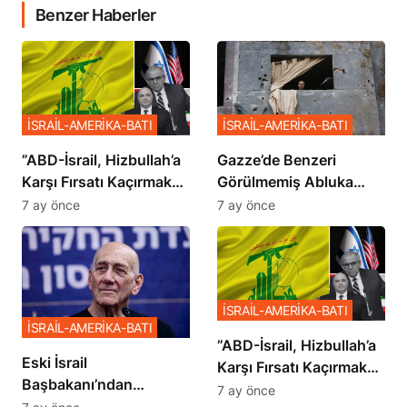
Benzer Haberler
İSRAİL-AMERİKA-BATI
İSRAİL-AMERİKA-BATI
​​​​​​​”ABD-İsrail, Hizbullah’a
​​​​​​​Gazze’de Benzeri
Karşı Fırsatı Kaçırmak
Görülmemiş Abluka
İstemiyor”
Planı
7 ay önce
7 ay önce
İSRAİL-AMERİKA-BATI
İSRAİL-AMERİKA-BATI
​​​​​​​”ABD-İsrail, Hizbullah’a
Eski İsrail
Karşı Fırsatı Kaçırmak
Başbakanı’ndan
İstemiyor”
7 ay önce
Netanyahu’ya Ağır