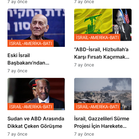
İstemiyor”
Planı
7 ay önce
7 ay önce
İSRAİL-AMERİKA-BATI
İSRAİL-AMERİKA-BATI
​​​​​​​”ABD-İsrail, Hizbullah’a
Eski İsrail
Karşı Fırsatı Kaçırmak
Başbakanı’ndan
İstemiyor”
7 ay önce
Netanyahu’ya Ağır
7 ay önce
Sözler
İSRAİL-AMERİKA-BATI
İSRAİL-AMERİKA-BATI
Sudan ve ABD Arasında
İsrail, Gazzelileri Sürme
Dikkat Çeken Görüşme
Projesi İçin Harekete
Geçti
7 ay önce
7 ay önce