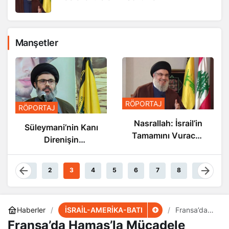
Manşetler
RÖPORTAJ
RÖPORTAJ
Nasrallah: İsrail’in
Süleymani’nin Kanı
Tamamını Vuracak
Direnişin
Güçteyiz
Damarlarında
Akıyor
1
2
3
4
5
6
7
8
9
İSRAİL-AMERİKA-BATI
Haberler
Fransa’da
Hamas’la
Fransa’da Hamas’la Mücadele
Mücadele