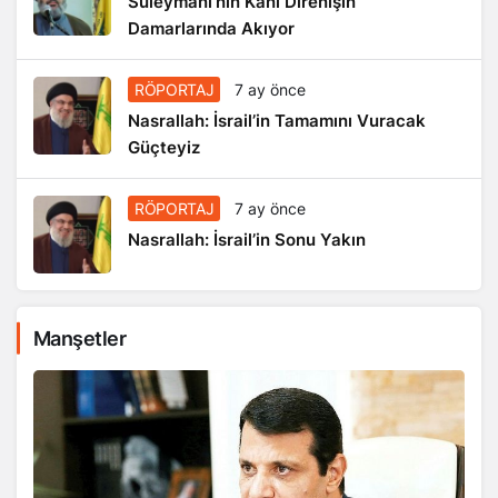
Süleymani’nin Kanı Direnişin
Damarlarında Akıyor
RÖPORTAJ
7 ay önce
Nasrallah: İsrail’in Tamamını Vuracak
Güçteyiz
RÖPORTAJ
7 ay önce
Nasrallah: İsrail’in Sonu Yakın
Manşetler