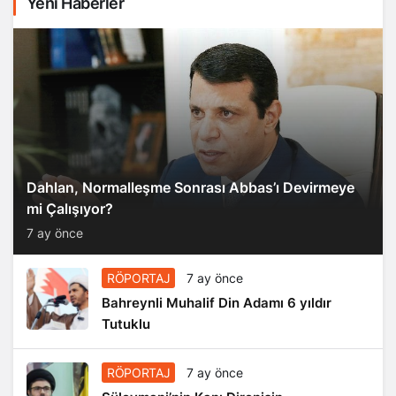
Yeni Haberler
Dahlan, Normalleşme Sonrası Abbas’ı Devirmeye
mi Çalışıyor?
7 ay önce
RÖPORTAJ
7 ay önce
Bahreynli Muhalif Din Adamı 6 yıldır
Tutuklu
RÖPORTAJ
7 ay önce