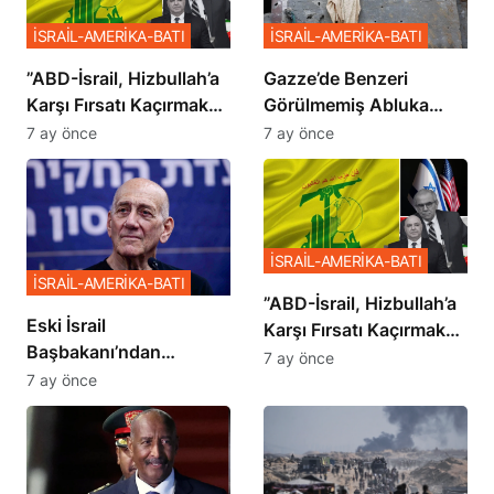
İSRAİL-AMERİKA-BATI
İSRAİL-AMERİKA-BATI
​​​​​​​”ABD-İsrail, Hizbullah’a
​​​​​​​Gazze’de Benzeri
Karşı Fırsatı Kaçırmak
Görülmemiş Abluka
İstemiyor”
Planı
7 ay önce
7 ay önce
İSRAİL-AMERİKA-BATI
İSRAİL-AMERİKA-BATI
​​​​​​​”ABD-İsrail, Hizbullah’a
Eski İsrail
Karşı Fırsatı Kaçırmak
Başbakanı’ndan
İstemiyor”
7 ay önce
Netanyahu’ya Ağır
7 ay önce
Sözler