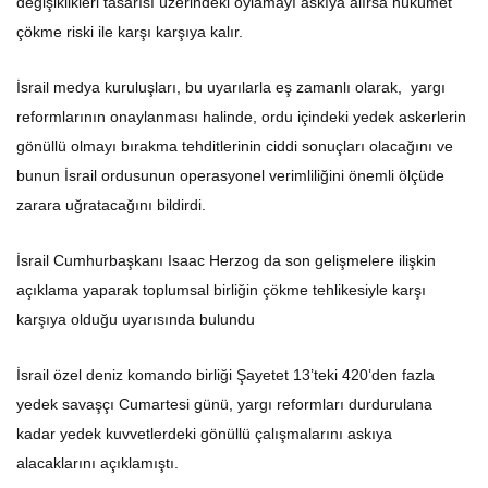
değişiklikleri tasarısı üzerindeki oylamayı askıya alırsa hükümet
çökme riski ile karşı karşıya kalır.
İsrail medya kuruluşları, bu uyarılarla eş zamanlı olarak, yargı
reformlarının onaylanması halinde, ordu içindeki yedek askerlerin
gönüllü olmayı bırakma tehditlerinin ciddi sonuçları olacağını ve
bunun İsrail ordusunun operasyonel verimliliğini önemli ölçüde
zarara uğratacağını bildirdi.
İsrail Cumhurbaşkanı Isaac Herzog da son gelişmelere ilişkin
açıklama yaparak toplumsal birliğin çökme tehlikesiyle karşı
karşıya olduğu uyarısında bulundu
İsrail özel deniz komando birliği Şayetet 13’teki 420’den fazla
yedek savaşçı Cumartesi günü, yargı reformları durdurulana
kadar yedek kuvvetlerdeki gönüllü çalışmalarını askıya
alacaklarını açıklamıştı.