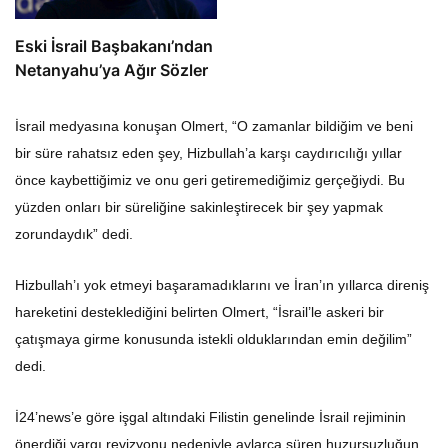
Eski İsrail Başbakanı’ndan
Netanyahu’ya Ağır Sözler
İsrail medyasına konuşan Olmert, “O zamanlar bildiğim ve beni
bir süre rahatsız eden şey, Hizbullah’a karşı caydırıcılığı yıllar
önce kaybettiğimiz ve onu geri getiremediğimiz gerçeğiydi. Bu
yüzden onları bir süreliğine sakinleştirecek bir şey yapmak
zorundaydık” dedi.
Hizbullah’ı yok etmeyi başaramadıklarını ve İran’ın yıllarca direniş
hareketini desteklediğini belirten Olmert, “İsrail’le askeri bir
çatışmaya girme konusunda istekli olduklarından emin değilim”
dedi.
İ24’news’e göre işgal altındaki Filistin genelinde İsrail rejiminin
önerdiği yargı revizyonu nedeniyle aylarca süren huzursuzluğun