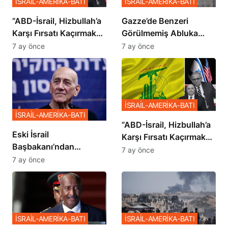
İSRAİL-AMERİKA-BATI
İSRAİL-AMERİKA-BATI
​​​​​​​”ABD-İsrail, Hizbullah’a
​​​​​​​Gazze’de Benzeri
Karşı Fırsatı Kaçırmak
Görülmemiş Abluka
İstemiyor”
Planı
7 ay önce
7 ay önce
İSRAİL-AMERİKA-BATI
İSRAİL-AMERİKA-BATI
​​​​​​​”ABD-İsrail, Hizbullah’a
Eski İsrail
Karşı Fırsatı Kaçırmak
Başbakanı’ndan
İstemiyor”
7 ay önce
Netanyahu’ya Ağır
7 ay önce
Sözler
İSRAİL-AMERİKA-BATI
İSRAİL-AMERİKA-BATI