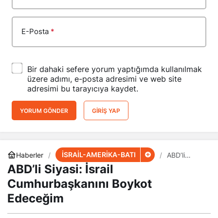
E-Posta
*
Bir dahaki sefere yorum yaptığımda kullanılmak
üzere adımı, e-posta adresimi ve web site
adresimi bu tarayıcıya kaydet.
YORUM GÖNDER
GIRIŞ YAP
İSRAİL-AMERİKA-BATI
Haberler
ABD’li
Siyasi: İsrail
ABD’li Siyasi: İsrail
Cumhurbaş
kanını
Cumhurbaşkanını Boykot
Boykot
Edeceğim
Edeceğim