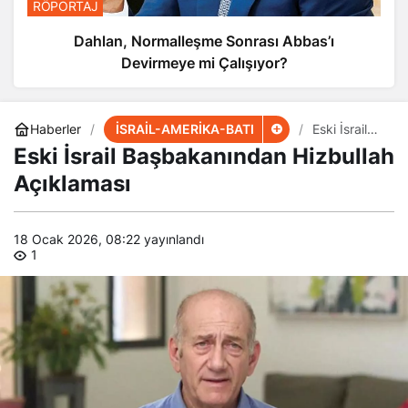
RÖPORTAJ
Dahlan, Normalleşme Sonrası Abbas’ı
Devirmeye mi Çalışıyor?
İSRAİL-AMERİKA-BATI
Haberler
Eski İsrail
Başbakanın
Eski İsrail Başbakanından Hizbullah
dan
Hizbullah
Açıklaması
Açıklaması
18 Ocak 2026, 08:22
yayınlandı
1