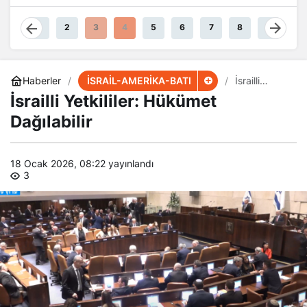
Güçteyiz
1
2
3
4
5
6
7
8
9
İSRAİL-AMERİKA-BATI
Haberler
İsrailli
Yetkililer:
İsrailli Yetkililer: Hükümet
Hükümet
Dağılabilir
Dağılabilir
18 Ocak 2026, 08:22
yayınlandı
3