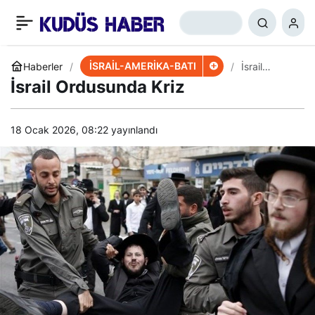
ABD’li Siyasi: İsrail
+
-
0
Paylaş
Cumhurbaşkanını Boykot
İSRAİL-AMERİKA-BATI
Haberler
İsrail
Ordusunda
İsrail Ordusunda Kriz
Kriz
Edeceğim
18 Ocak 2026, 08:22
yayınlandı