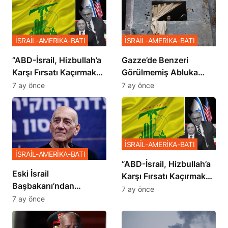
İSRAİL-AMERİKA-BATI
İSRAİL-AMERİKA-BATI
​​​​​​​”ABD-İsrail, Hizbullah’a
​​​​​​​Gazze’de Benzeri
Karşı Fırsatı Kaçırmak
Görülmemiş Abluka
İstemiyor”
Planı
7 ay önce
7 ay önce
İSRAİL-AMERİKA-BATI
İSRAİL-AMERİKA-BATI
​​​​​​​”ABD-İsrail, Hizbullah’a
Eski İsrail
Karşı Fırsatı Kaçırmak
Başbakanı’ndan
İstemiyor”
7 ay önce
Netanyahu’ya Ağır
7 ay önce
Sözler