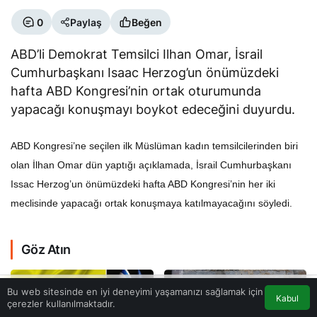
0
Paylaş
Beğen
ABD’li Demokrat Temsilci Ilhan Omar, İsrail
Cumhurbaşkanı Isaac Herzog’un önümüzdeki
hafta ABD Kongresi’nin ortak oturumunda
yapacağı konuşmayı boykot edeceğini duyurdu.
ABD Kongresi’ne seçilen ilk Müslüman kadın temsilcilerinden biri
olan İlhan Omar dün yaptığı açıklamada, İsrail Cumhurbaşkanı
Issac Herzog’un önümüzdeki hafta ABD Kongresi’nin her iki
meclisinde yapacağı ortak konuşmaya katılmayacağını söyledi.
Göz Atın
Bu web sitesinde en iyi deneyimi yaşamanızı sağlamak için
Kabul
çerezler kullanılmaktadır.
Akış
Eczaneler
Trafik
Anasayfa