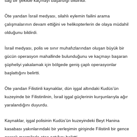
sağ bir şekilde kaçmayı başardığı bildirildi.
Öte yandan İsrail medyası, silahlı eylemin failini arama
çalışmalarının devam ettiğini ve helikopterlerin de olaya müdahil
olduğunu bildirdi.
İsrail medyası, polis ve sınır muhafızlarından oluşan büyük bir
gücün operasyon mahallinde bulunduğunu ve kaçmayı başaran
şüpheliyi yakalamak için bölgede geniş çaplı operasyonlar
başlattığını belirtti.
Öte yandan Filistinli kaynaklar, dün işgal altındaki Kudüs’ün
kuzeyinde bir Filistinlinin, İsrail işgal güçlerinin kurşunlarıyla ağır
yaralandığını duyurdu.
Kaynaklar, işgal polisinin Kudüs’ün kuzeyindeki Beyt Hanina
kasabası yakınlarındaki bir yerleşimin girişinde Filistinli bir gence
gerçek mermilerle ateş açtığını belirtti.