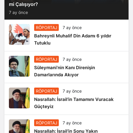
mi Çalışıyor?
7 ay önce
RÖPORTAJ
7 ay önce
Bahreynli Muhalif Din Adamı 6 yıldır
Tutuklu
RÖPORTAJ
7 ay önce
Süleymani’nin Kanı Direnişin
Damarlarında Akıyor
RÖPORTAJ
7 ay önce
Nasrallah: İsrail’in Tamamını Vuracak
Güçteyiz
RÖPORTAJ
7 ay önce
Nasrallah: İsrail’in Sonu Yakın