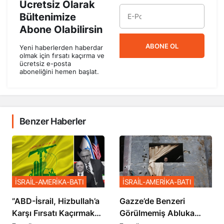
Ücretsiz Olarak
Bültenimize
Abone Olabilirsin
ABONE OL
Yeni haberlerden haberdar
olmak için fırsatı kaçırma ve
ücretsiz e-posta
aboneliğini hemen başlat.
Benzer Haberler
İSRAİL-AMERİKA-BATI
İSRAİL-AMERİKA-BATI
​​​​​​​”ABD-İsrail, Hizbullah’a
​​​​​​​Gazze’de Benzeri
Karşı Fırsatı Kaçırmak
Görülmemiş Abluka