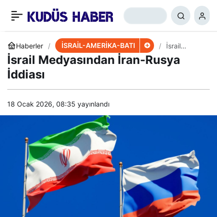
Kudüs’te Silahlı Direniş
+
-
0
Paylaş
Eylemi
İSRAİL-AMERİKA-BATI
Haberler
İsrail
Medyasında
İsrail Medyasından İran-Rusya
n İran-
Rusya
İddiası
İddiası
18 Ocak 2026, 08:35
yayınlandı