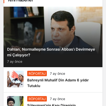
Dahlan, Normalleşme Sonrası Abbas’ı Devirmeye
mi Çalışıyor?
7 ay önce
RÖPORTAJ
7 ay önce
Bahreynli Muhalif Din Adamı 6 yıldır
Tutuklu
RÖPORTAJ
7 ay önce
Süleymani’nin Kanı Direnişin