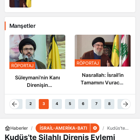
Manşetler
RÖPORTAJ
RÖPORTAJ
Nasrallah: İsrail’in
Süleymani’nin Kanı
Tamamını Vuracak
Direnişin
Güçteyiz
Damarlarında
Akıyor
1
2
3
4
5
6
7
8
9
İSRAİL-AMERİKA-BATI
Haberler
Kudüs’te
Silahlı
Kudüs’te Silahlı Direniş Eylemi
Direniş