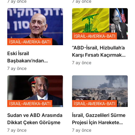
İstemiyor”
Planı
7 ay önce
7 ay önce
İSRAİL-AMERİKA-BATI
İSRAİL-AMERİKA-BATI
​​​​​​​”ABD-İsrail, Hizbullah’a
Eski İsrail
Karşı Fırsatı Kaçırmak
Başbakanı’ndan
İstemiyor”
7 ay önce
Netanyahu’ya Ağır
7 ay önce
Sözler
İSRAİL-AMERİKA-BATI
İSRAİL-AMERİKA-BATI
Sudan ve ABD Arasında
İsrail, Gazzelileri Sürme
Dikkat Çeken Görüşme
Projesi İçin Harekete
Geçti
7 ay önce
7 ay önce