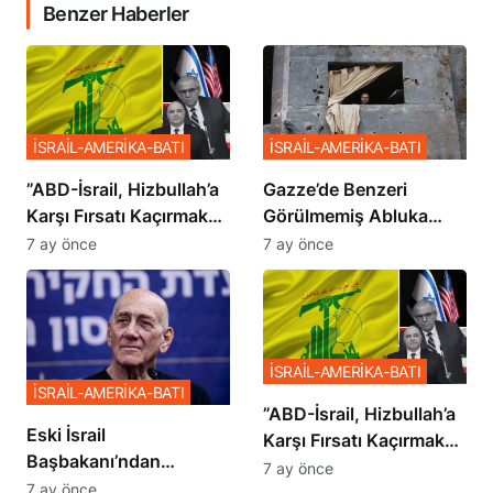
Benzer Haberler
İSRAİL-AMERİKA-BATI
İSRAİL-AMERİKA-BATI
​​​​​​​”ABD-İsrail, Hizbullah’a
​​​​​​​Gazze’de Benzeri
Karşı Fırsatı Kaçırmak
Görülmemiş Abluka
İstemiyor”
Planı
7 ay önce
7 ay önce
İSRAİL-AMERİKA-BATI
İSRAİL-AMERİKA-BATI
​​​​​​​”ABD-İsrail, Hizbullah’a
Eski İsrail
Karşı Fırsatı Kaçırmak
Başbakanı’ndan
İstemiyor”
7 ay önce
Netanyahu’ya Ağır
7 ay önce