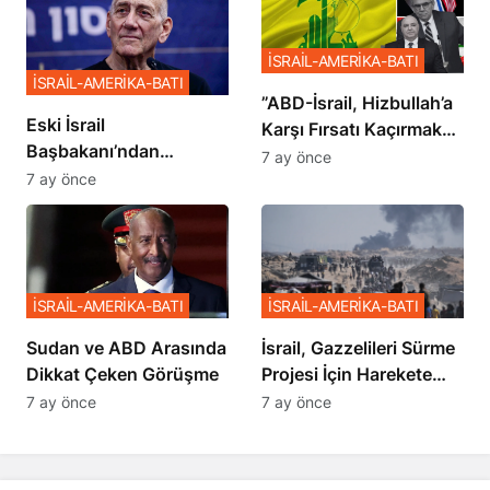
İSRAİL-AMERİKA-BATI
İSRAİL-AMERİKA-BATI
​​​​​​​”ABD-İsrail, Hizbullah’a
Eski İsrail
Karşı Fırsatı Kaçırmak
Başbakanı’ndan
İstemiyor”
7 ay önce
Netanyahu’ya Ağır
7 ay önce
Sözler
İSRAİL-AMERİKA-BATI
İSRAİL-AMERİKA-BATI
Sudan ve ABD Arasında
İsrail, Gazzelileri Sürme
Dikkat Çeken Görüşme
Projesi İçin Harekete
Geçti
7 ay önce
7 ay önce