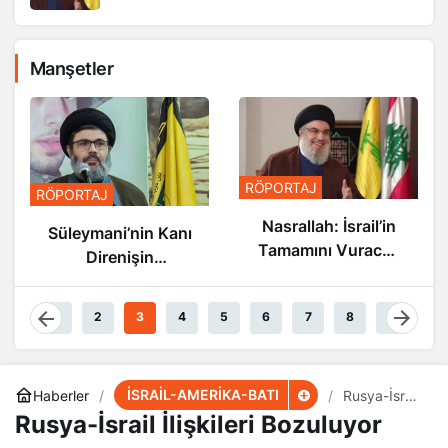
Manşetler
RÖ
RÖPORTAJ
RÖPORTAJ
N
Nasrallah: İsrail’in
Süleymani’nin Kanı
Tamamını Vuracak
Direnişin
Güçteyiz
Damarlarında
Akıyor
1
2
3
4
5
6
7
8
9
İSRAİL-AMERİKA-BATI
Haberler
Rusya-İsrail
İlişkileri
Rusya-İsrail İlişkileri Bozuluyor
Bozuluyor