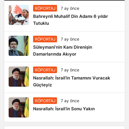
RÖPORTAJ
7 ay önce
Bahreynli Muhalif Din Adamı 6 yıldır
Tutuklu
RÖPORTAJ
7 ay önce
Süleymani’nin Kanı Direnişin
Damarlarında Akıyor
RÖPORTAJ
7 ay önce
Nasrallah: İsrail’in Tamamını Vuracak
Güçteyiz
RÖPORTAJ
7 ay önce
Nasrallah: İsrail’in Sonu Yakın