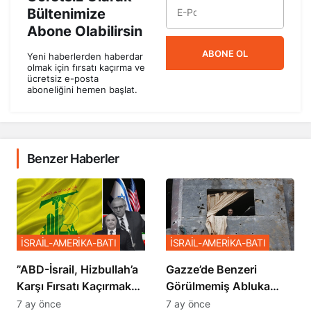
Bültenimize
Abone Olabilirsin
ABONE OL
Yeni haberlerden haberdar
olmak için fırsatı kaçırma ve
ücretsiz e-posta
aboneliğini hemen başlat.
Benzer Haberler
İSRAİL-AMERİKA-BATI
İSRAİL-AMERİKA-BATI
​​​​​​​”ABD-İsrail, Hizbullah’a
​​​​​​​Gazze’de Benzeri
Karşı Fırsatı Kaçırmak
Görülmemiş Abluka
İstemiyor”
Planı
7 ay önce
7 ay önce