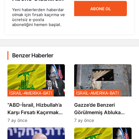
ABONE OL
Yeni haberlerden haberdar
olmak için fırsatı kaçırma ve
ücretsiz e-posta
aboneliğini hemen başlat.
Benzer Haberler
İSRAİL-AMERİKA-BATI
İSRAİL-AMERİKA-BATI
​​​​​​​”ABD-İsrail, Hizbullah’a
​​​​​​​Gazze’de Benzeri
Karşı Fırsatı Kaçırmak
Görülmemiş Abluka
İstemiyor”
Planı
7 ay önce
7 ay önce