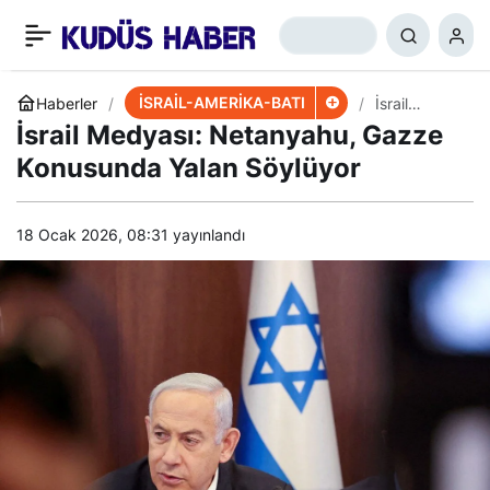
Rusya-İsrail İlişkileri
+
-
0
Paylaş
Bozuluyor
İSRAİL-AMERİKA-BATI
Haberler
İsrail
Medyası:
İsrail Medyası: Netanyahu, Gazze
Netanyahu,
Gazze
Konusunda Yalan Söylüyor
Konusunda
Yalan
Söylüyor
18 Ocak 2026, 08:31
yayınlandı