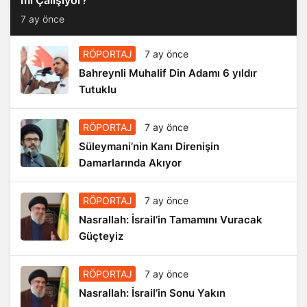
7 ay önce
RÖPORTAJ
7 ay önce
Bahreynli Muhalif Din Adamı 6 yıldır
Tutuklu
RÖPORTAJ
7 ay önce
Süleymani’nin Kanı Direnişin
Damarlarında Akıyor
RÖPORTAJ
7 ay önce
Nasrallah: İsrail’in Tamamını Vuracak
Güçteyiz
RÖPORTAJ
7 ay önce
Nasrallah: İsrail’in Sonu Yakın