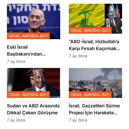
İSRAİL-AMERİKA-BATI
İSRAİL-AMERİKA-BATI
​​​​​​​”ABD-İsrail, Hizbullah’a
Eski İsrail
Karşı Fırsatı Kaçırmak
Başbakanı’ndan
İstemiyor”
7 ay önce
Netanyahu’ya Ağır
7 ay önce
Sözler
İSRAİL-AMERİKA-BATI
İSRAİL-AMERİKA-BATI
Sudan ve ABD Arasında
İsrail, Gazzelileri Sürme
Dikkat Çeken Görüşme
Projesi İçin Harekete
Geçti
7 ay önce
7 ay önce