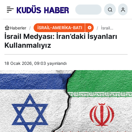
Eski CIA Yetkilisi: ABD’li
+
-
0
Paylaş
Sağcılar Terörü
İSRAİL-AMERİKA-BATI
Haberler
İsrail
Medyası:
İsrail Medyası: İran’daki İsyanları
İran’daki
Destekliyor
İsyanları
Kullanmalıyız
Kullanmalıyı
z
18 Ocak 2026, 09:03
yayınlandı