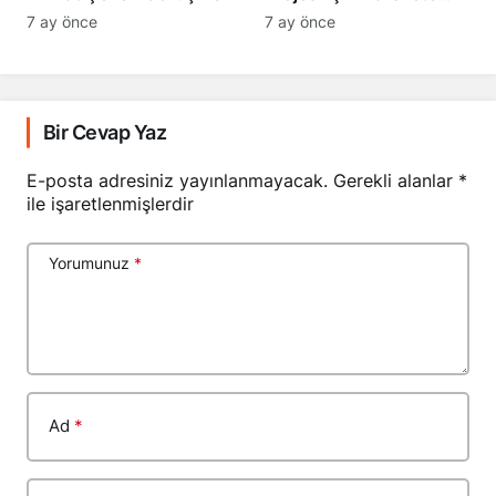
Geçti
7 ay önce
7 ay önce
Bir Cevap Yaz
E-posta adresiniz yayınlanmayacak.
Gerekli alanlar
*
ile işaretlenmişlerdir
Yorumunuz
*
Ad
*