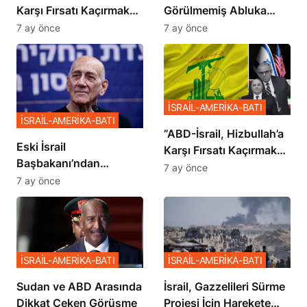
Karşı Fırsatı Kaçırmak
Görülmemiş Abluka
İstemiyor”
Planı
7 ay önce
7 ay önce
İSRAİL-AMERİKA-BATI
İSRAİL-AMERİKA-BATI
​​​​​​​”ABD-İsrail, Hizbullah’a
Eski İsrail
Karşı Fırsatı Kaçırmak
Başbakanı’ndan
İstemiyor”
7 ay önce
Netanyahu’ya Ağır
7 ay önce
Sözler
İSRAİL-AMERİKA-BATI
İSRAİL-AMERİKA-BATI
Sudan ve ABD Arasında
İsrail, Gazzelileri Sürme
Dikkat Çeken Görüşme
Projesi İçin Harekete