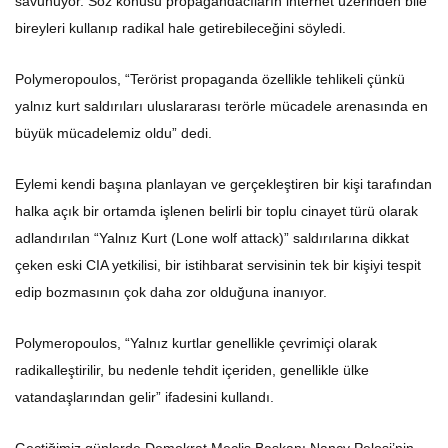
savunuyor. Söz konusu propagandacıların internet üzerinden bile
bireyleri kullanıp radikal hale getirebileceğini söyledi.
Polymeropoulos, “Terörist propaganda özellikle tehlikeli çünkü
yalnız kurt saldırıları uluslararası terörle mücadele arenasında en
büyük mücadelemiz oldu” dedi.
Eylemi kendi başına planlayan ve gerçekleştiren bir kişi tarafından
halka açık bir ortamda işlenen belirli bir toplu cinayet türü olarak
adlandırılan “Yalnız Kurt (Lone wolf attack)” saldırılarına dikkat
çeken eski CIA yetkilisi, bir istihbarat servisinin tek bir kişiyi tespit
edip bozmasının çok daha zor olduğuna inanıyor.
Polymeropoulos, “Yalnız kurtlar genellikle çevrimiçi olarak
radikalleştirilir, bu nedenle tehdit içeriden, genellikle ülke
vatandaşlarından gelir” ifadesini kullandı.
Geçtiğimiz günlerde Demokrat Meclis Başkanı Nancy Pelosi’nin