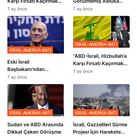
Karşı Fırsatı Kaçırmak
Görülmemiş Abluka
İstemiyor”
Planı
7 ay önce
7 ay önce
İSRAİL-AMERİKA-BATI
İSRAİL-AMERİKA-BATI
​​​​​​​”ABD-İsrail, Hizbullah’a
Eski İsrail
Karşı Fırsatı Kaçırmak
Başbakanı’ndan
İstemiyor”
7 ay önce
Netanyahu’ya Ağır
7 ay önce
Sözler
İSRAİL-AMERİKA-BATI
İSRAİL-AMERİKA-BATI
Sudan ve ABD Arasında
İsrail, Gazzelileri Sürme
Dikkat Çeken Görüşme
Projesi İçin Harekete