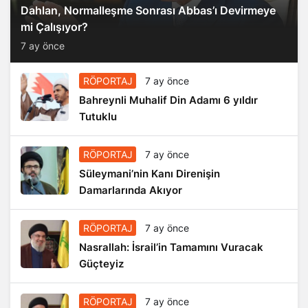
Dahlan, Normalleşme Sonrası Abbas’ı Devirmeye
mi Çalışıyor?
7 ay önce
RÖPORTAJ
7 ay önce
Bahreynli Muhalif Din Adamı 6 yıldır
Tutuklu
RÖPORTAJ
7 ay önce
Süleymani’nin Kanı Direnişin
Damarlarında Akıyor
RÖPORTAJ
7 ay önce
Nasrallah: İsrail’in Tamamını Vuracak
Güçteyiz
RÖPORTAJ
7 ay önce