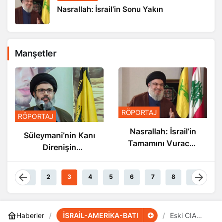
Nasrallah: İsrail’in Sonu Yakın
Manşetler
RÖPORTAJ
RÖPORTAJ
Nasrallah: İsrail’in
Süleymani’nin Kanı
Tamamını Vuracak
Direnişin
Güçteyiz
Damarlarında
Akıyor
1
2
3
4
5
6
7
8
9
İSRAİL-AMERİKA-BATI
Haberler
Eski CIA