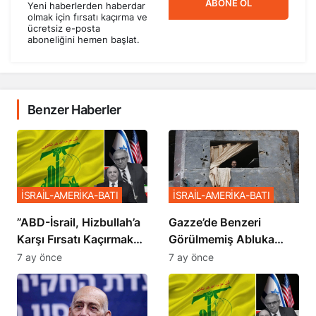
ABONE OL
Yeni haberlerden haberdar
olmak için fırsatı kaçırma ve
ücretsiz e-posta
aboneliğini hemen başlat.
Benzer Haberler
İSRAİL-AMERİKA-BATI
İSRAİL-AMERİKA-BATI
​​​​​​​”ABD-İsrail, Hizbullah’a
​​​​​​​Gazze’de Benzeri
Karşı Fırsatı Kaçırmak
Görülmemiş Abluka
İstemiyor”
Planı
7 ay önce
7 ay önce