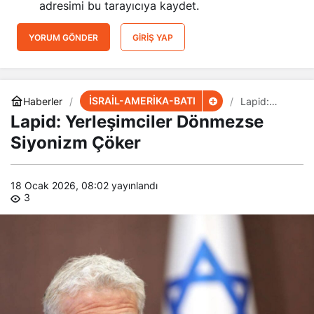
adresimi bu tarayıcıya kaydet.
YORUM GÖNDER
GIRIŞ YAP
İSRAİL-AMERİKA-BATI
Haberler
Lapid:
Yerleşimcile
Lapid: Yerleşimciler Dönmezse
r Dönmezse
Siyonizm
Siyonizm Çöker
Çöker
18 Ocak 2026, 08:02
yayınlandı
3