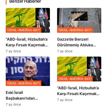
Benzer Haberler
İSRAİL-AMERİKA-BATI
İSRAİL-AMERİKA-BATI
​​​​​​​”ABD-İsrail, Hizbullah’a
​​​​​​​Gazze’de Benzeri
Karşı Fırsatı Kaçırmak
Görülmemiş Abluka
İstemiyor”
Planı
7 ay önce
7 ay önce
İSRAİL-AMERİKA-BATI
İSRAİL-AMERİKA-BATI
​​​​​​​”ABD-İsrail, Hizbullah’a
Eski İsrail
Karşı Fırsatı Kaçırmak
Başbakanı’ndan
İstemiyor”
7 ay önce
Netanyahu’ya Ağır
7 ay önce