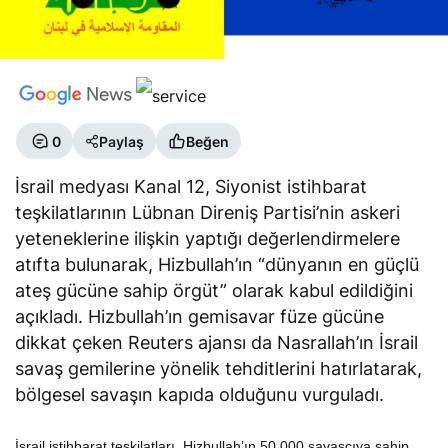
0
Paylaş
Beğen
İsrail medyası Kanal 12, Siyonist istihbarat
teşkilatlarının Lübnan Direniş Partisi’nin askeri
yeteneklerine ilişkin yaptığı değerlendirmelere
atıfta bulunarak, Hizbullah’ın “dünyanın en güçlü
ateş gücüne sahip örgüt” olarak kabul edildiğini
açıkladı. Hizbullah’ın gemisavar füze gücüne
dikkat çeken Reuters ajansı da Nasrallah’ın İsrail
savaş gemilerine yönelik tehditlerini hatırlatarak,
bölgesel savaşın kapıda olduğunu vurguladı.
İsrail istihbarat teşkilatları, Hizbullah’ın 50.000 savaşçıya sahip