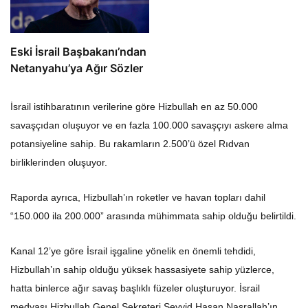
Eski İsrail Başbakanı’ndan
Netanyahu’ya Ağır Sözler
İsrail istihbaratının verilerine göre Hizbullah en az 50.000
savaşçıdan oluşuyor ve en fazla 100.000 savaşçıyı askere alma
potansiyeline sahip. Bu rakamların 2.500’ü özel Rıdvan
birliklerinden oluşuyor.
Raporda ayrıca, Hizbullah’ın roketler ve havan topları dahil
“150.000 ila 200.000” arasında mühimmata sahip olduğu belirtildi.
Kanal 12’ye göre İsrail işgaline yönelik en önemli tehdidi,
Hizbullah’ın sahip olduğu yüksek hassasiyete sahip yüzlerce,
hatta binlerce ağır savaş başlıklı füzeler oluşturuyor. İsrail
medyası Hizbullah Genel Sekreteri Seyyid Hasan Nasrallah’ın