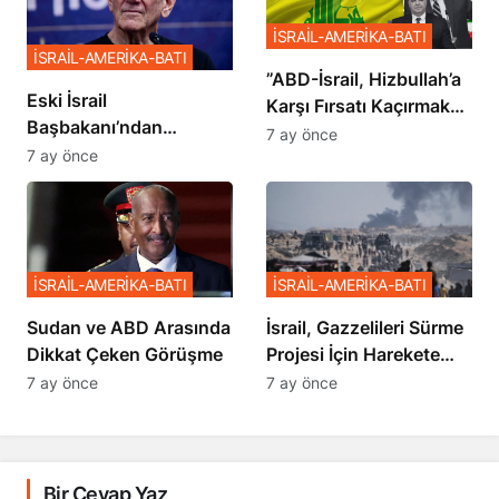
İSRAİL-AMERİKA-BATI
İSRAİL-AMERİKA-BATI
​​​​​​​”ABD-İsrail, Hizbullah’a
Eski İsrail
Karşı Fırsatı Kaçırmak
Başbakanı’ndan
İstemiyor”
7 ay önce
Netanyahu’ya Ağır
7 ay önce
Sözler
İSRAİL-AMERİKA-BATI
İSRAİL-AMERİKA-BATI
Sudan ve ABD Arasında
İsrail, Gazzelileri Sürme
Dikkat Çeken Görüşme
Projesi İçin Harekete
Geçti
7 ay önce
7 ay önce
Bir Cevap Yaz