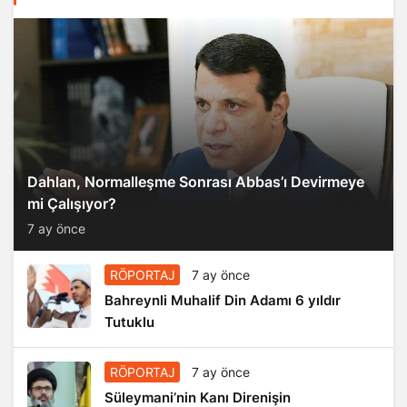
Dahlan, Normalleşme Sonrası Abbas’ı Devirmeye
mi Çalışıyor?
7 ay önce
RÖPORTAJ
7 ay önce
Bahreynli Muhalif Din Adamı 6 yıldır
Tutuklu
RÖPORTAJ
7 ay önce
Süleymani’nin Kanı Direnişin