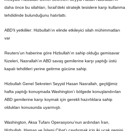
daha önce bu silahları, İsrail’deki stratejik tesislere karşı kullanma
tehdidinde bulunduğunu hatırlattı.
ABD’li yetkililer: Hizbullah’ın elinde etkileyici silah mühimmatları
var
Reuters’un haberine göre Hizbullah’ın sahip olduğu gemisavar
füzeleri, Nasrallah’ın ABD savaş gemilerine karşı yaptığı üstü
kapalı tehditleri yerine getirme gücüne sahip.
Hizbullah Genel Sekreteri Seyyid Hasan Nasrallah, geçtiğimiz
hafta yaptığı konuşmada Washington’ı bölgede konuşlandırılan
ABD gemilerine karşı koymak için gerekli hazırlıklara sahip
oldukları konusunda uyarmıştı.
Washington, Aksa Tufanı Operasyonu’nun ardından İran,
Hizbullah, Hamas ve İslami Cihat’ı caydırmak için iki uçak gemisi