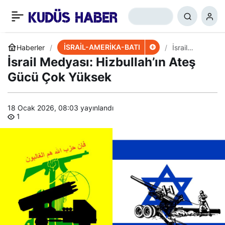
Lapid: Yerleşimciler
+
-
0
Paylaş
Dönmezse Siyonizm
İSRAİL-AMERİKA-BATI
Haberler
İsrail
Medyası:
İsrail Medyası: Hizbullah’ın Ateş
Hizbullah’ın
Çöker
Ateş Gücü
Gücü Çok Yüksek
Çok Yüksek
18 Ocak 2026, 08:03
yayınlandı
1