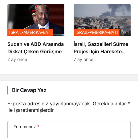
Sözler
İSRAİL-AMERİKA-BATI
İSRAİL-AMERİKA-BATI
Sudan ve ABD Arasında
İsrail, Gazzelileri Sürme
Dikkat Çeken Görüşme
Projesi İçin Harekete
Geçti
7 ay önce
7 ay önce
Bir Cevap Yaz
E-posta adresiniz yayınlanmayacak.
Gerekli alanlar
*
ile işaretlenmişlerdir
Yorumunuz
*