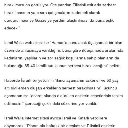
bırakılması ön görülüyor. Öte yandan Filistinli esirlerin serbest
bırakılmasının yanı sıra çatışmaların kademeli olarak
durdurulması ve Gazze’ye yardım ulaştırılması da buna eşlik
edecek.”
İsrail Walla web sitesi ise “Hamas’a sunulacak üç aşamalı bir plan
üzerinde anlaşmaya varıldığını, buna göre ilk aşamada aralarında
kadınların, yaşlıların ve zor sağlık koşullarına sahip olanların da
bulunduğu 35-40 İsrailli tutuklunun serbest bırakılacağını” belirtti.
Haberde İsrailli bir yetkilinin “ikinci aşamanın askerler ve 60 yaş
altı sivillerden oluşan erkeklerin serbest bırakılmasını”, üçüncü
aşamanın ise “esaret altında öldürülen esirlerin cesetlerinin teslim
edilmesini” içereceği şeklindeki sözlerine yer verildi.
İsrail Walla internet sitesi ayrıca İsrail ve Katarlı yetkililere
dayanarak, “Planın altı haftalık bir ateşkes ve Filistinli esirlerin