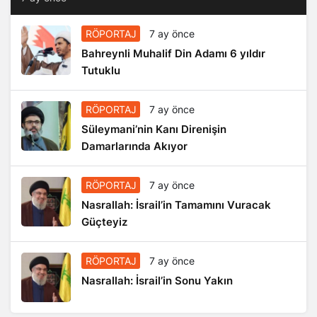
RÖPORTAJ
7 ay önce
Bahreynli Muhalif Din Adamı 6 yıldır
Tutuklu
RÖPORTAJ
7 ay önce
Süleymani’nin Kanı Direnişin
Damarlarında Akıyor
RÖPORTAJ
7 ay önce
Nasrallah: İsrail’in Tamamını Vuracak
Güçteyiz
RÖPORTAJ
7 ay önce
Nasrallah: İsrail’in Sonu Yakın