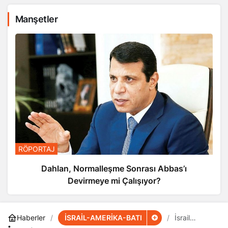
Manşetler
RÖPORTAJ
Dahlan, Normalleşme Sonrası Abbas’ı
Devirmeye mi Çalışıyor?
İSRAİL-AMERİKA-BATI
Haberler
İsrail
Medyası: