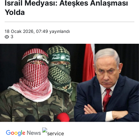
İsrail Medyası: Ateşkes Anlaşması
Ateşkes
Anlaşması
Yolda
Yolda
18 Ocak 2026, 07:49
yayınlandı
3