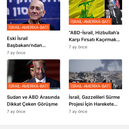
İSRAİL-AMERİKA-BATI
İSRAİL-AMERİKA-BATI
​​​​​​​”ABD-İsrail, Hizbullah’a
Eski İsrail
Karşı Fırsatı Kaçırmak
Başbakanı’ndan
İstemiyor”
7 ay önce
Netanyahu’ya Ağır
7 ay önce
Sözler
İSRAİL-AMERİKA-BATI
İSRAİL-AMERİKA-BATI
Sudan ve ABD Arasında
İsrail, Gazzelileri Sürme
Dikkat Çeken Görüşme
Projesi İçin Harekete
Geçti
7 ay önce
7 ay önce