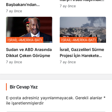
Başbakanı’ndan
İstemiyor”
7 ay önce
Netanyahu’ya Ağır
7 ay önce
Sözler
İSRAİL-AMERİKA-BATI
İSRAİL-AMERİKA-BATI
Sudan ve ABD Arasında
İsrail, Gazzelileri Sürme
Dikkat Çeken Görüşme
Projesi İçin Harekete
Geçti
7 ay önce
7 ay önce
Bir Cevap Yaz
E-posta adresiniz yayınlanmayacak.
Gerekli alanlar
*
ile işaretlenmişlerdir