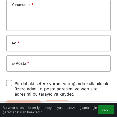
Yorumunuz
*
Ad
*
E-Posta
*
Bir dahaki sefere yorum yaptığımda kullanılmak
üzere adımı, e-posta adresimi ve web site
adresimi bu tarayıcıya kaydet.
YORUM GÖNDER
GIRIŞ YAP
Bu web sitesinde en iyi deneyimi yaşamanızı sağlamak için
Kabul
çerezler kullanılmaktadır.
Akış
Eczaneler
Trafik
Anasayfa