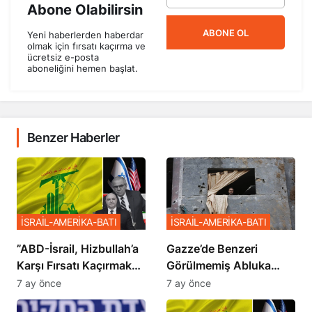
Abone Olabilirsin
ABONE OL
Yeni haberlerden haberdar
olmak için fırsatı kaçırma ve
ücretsiz e-posta
aboneliğini hemen başlat.
Benzer Haberler
İSRAİL-AMERİKA-BATI
İSRAİL-AMERİKA-BATI
​​​​​​​”ABD-İsrail, Hizbullah’a
​​​​​​​Gazze’de Benzeri
Karşı Fırsatı Kaçırmak
Görülmemiş Abluka
İstemiyor”
Planı
7 ay önce
7 ay önce