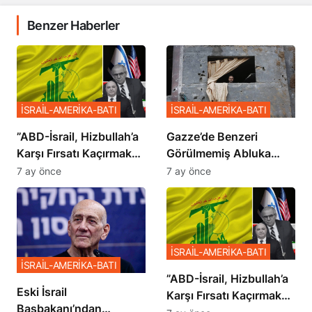
Benzer Haberler
İSRAİL-AMERİKA-BATI
İSRAİL-AMERİKA-BATI
​​​​​​​”ABD-İsrail, Hizbullah’a
​​​​​​​Gazze’de Benzeri
Karşı Fırsatı Kaçırmak
Görülmemiş Abluka
İstemiyor”
Planı
7 ay önce
7 ay önce
İSRAİL-AMERİKA-BATI
İSRAİL-AMERİKA-BATI
​​​​​​​”ABD-İsrail, Hizbullah’a
Eski İsrail
Karşı Fırsatı Kaçırmak
Başbakanı’ndan
İstemiyor”