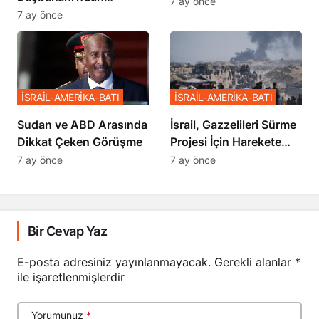
7 ay önce
Netanyahu’ya Ağır
7 ay önce
Sözler
İSRAİL-AMERİKA-BATI
İSRAİL-AMERİKA-BATI
Sudan ve ABD Arasında
İsrail, Gazzelileri Sürme
Dikkat Çeken Görüşme
Projesi İçin Harekete
Geçti
7 ay önce
7 ay önce
Bir Cevap Yaz
E-posta adresiniz yayınlanmayacak.
Gerekli alanlar
*
ile işaretlenmişlerdir
Yorumunuz
*