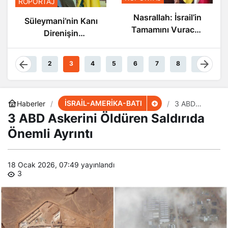
Nasrallah: İsrail’in
Nasrallah: İsrail’in
Sonu Yakın
Tamamını Vuracak
Güçteyiz
1
2
3
4
5
6
7
8
9
İSRAİL-AMERİKA-BATI
Haberler
3 ABD
Askerini
3 ABD Askerini Öldüren Saldırıda
Öldüren
Saldırıda
Önemli Ayrıntı
Önemli
Ayrıntı
18 Ocak 2026, 07:49
yayınlandı
3