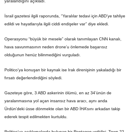
İsrail gazetesi ilgili raporunda, “Yaralılar tedavi için ABD’ye tahliye
edildi ve hayatlarıyla ilgili ciddi endişeler var” diye ekledi.
Operasyonu “büyük bir mesele” olarak tanımlayan CNN kanalı,
hava savunmasının neden drone’u önlemede başarısız
olduğunun henüz bilinmediğini vurguladı.
Politico’ya konuşan bir kaynak ise Irak direnişinin yakaladığı bir
fırsatı değerlendirdiğini söyledi.
Gazeteye göre, 3 ABD askerinin ölümü, en az 34’ünün de
yaralanmasına yol açan insansız hava aracı, aynı anda
Ürdün’deki üsse dönmekte olan bir ABD İHA’sını arkadan takip
ederek tespit edilmekten kurtuldu.
Politico’ya açıklamalarda bulunan bir Pentagon yetkilisi, Town 22