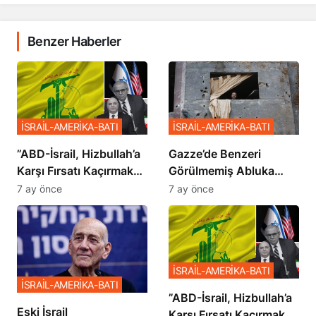
Benzer Haberler
İSRAİL-AMERİKA-BATI
İSRAİL-AMERİKA-BATI
​​​​​​​”ABD-İsrail, Hizbullah’a
​​​​​​​Gazze’de Benzeri
Karşı Fırsatı Kaçırmak
Görülmemiş Abluka
İstemiyor”
Planı
7 ay önce
7 ay önce
İSRAİL-AMERİKA-BATI
İSRAİL-AMERİKA-BATI
​​​​​​​”ABD-İsrail, Hizbullah’a
Eski İsrail
Karşı Fırsatı Kaçırmak