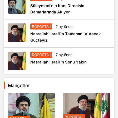
Süleymani’nin Kanı Direnişin
Damarlarında Akıyor
RÖPORTAJ
7 ay önce
Nasrallah: İsrail’in Tamamını Vuracak
Güçteyiz
RÖPORTAJ
7 ay önce
Nasrallah: İsrail’in Sonu Yakın
Manşetler
RÖPORTAJ
RÖPORTAJ