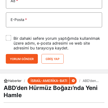
Ad
*
E-Posta
*
Bir dahaki sefere yorum yaptığımda kullanılmak
üzere adımı, e-posta adresimi ve web site
adresimi bu tarayıcıya kaydet.
YORUM GÖNDER
GIRIŞ YAP
İSRAİL-AMERİKA-BATI
Haberler
ABD’den
Hürmüz
ABD’den Hürmüz Boğazı’nda Yeni
Boğazı’nda
Yeni Hamle
Hamle