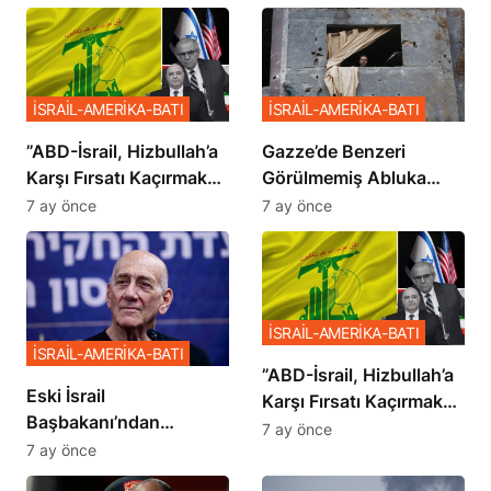
İSRAİL-AMERİKA-BATI
İSRAİL-AMERİKA-BATI
​​​​​​​”ABD-İsrail, Hizbullah’a
​​​​​​​Gazze’de Benzeri
Karşı Fırsatı Kaçırmak
Görülmemiş Abluka
İstemiyor”
Planı
7 ay önce
7 ay önce
İSRAİL-AMERİKA-BATI
İSRAİL-AMERİKA-BATI
​​​​​​​”ABD-İsrail, Hizbullah’a
Eski İsrail
Karşı Fırsatı Kaçırmak
Başbakanı’ndan
İstemiyor”
7 ay önce
Netanyahu’ya Ağır
7 ay önce
Sözler