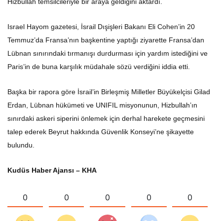
Hizbullah temsilcileriyle bir araya geldiğini aktardı.
Israel Hayom gazetesi, İsrail Dışişleri Bakanı Eli Cohen’in 20
Temmuz’da Fransa’nın başkentine yaptığı ziyarette Fransa’dan
Lübnan sınırındaki tırmanışı durdurması için yardım istediğini ve
Paris’in de buna karşılık müdahale sözü verdiğini iddia etti.
Başka bir rapora göre İsrail’in Birleşmiş Milletler Büyükelçisi Gilad
Erdan, Lübnan hükümeti ve UNIFIL misyonunun, Hizbullah’ın
sınırdaki askeri siperini önlemek için derhal harekete geçmesini
talep ederek Beyrut hakkında Güvenlik Konseyi’ne şikayette
bulundu.
Kudüs Haber Ajansı – KHA
0
0
0
0
0