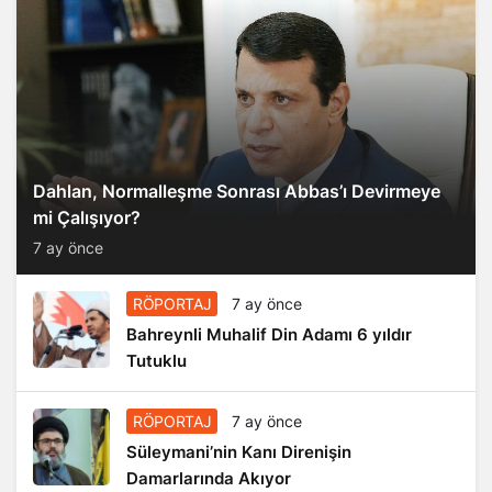
Dahlan, Normalleşme Sonrası Abbas’ı Devirmeye
mi Çalışıyor?
7 ay önce
RÖPORTAJ
7 ay önce
Bahreynli Muhalif Din Adamı 6 yıldır
Tutuklu
RÖPORTAJ
7 ay önce
Süleymani’nin Kanı Direnişin
Damarlarında Akıyor