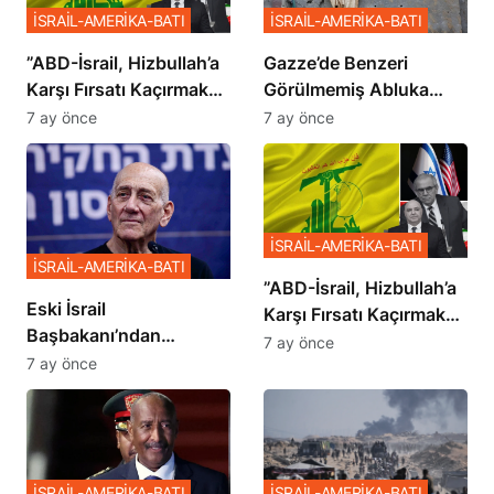
İSRAİL-AMERİKA-BATI
İSRAİL-AMERİKA-BATI
​​​​​​​”ABD-İsrail, Hizbullah’a
​​​​​​​Gazze’de Benzeri
Karşı Fırsatı Kaçırmak
Görülmemiş Abluka
İstemiyor”
Planı
7 ay önce
7 ay önce
İSRAİL-AMERİKA-BATI
İSRAİL-AMERİKA-BATI
​​​​​​​”ABD-İsrail, Hizbullah’a
Eski İsrail
Karşı Fırsatı Kaçırmak
Başbakanı’ndan
İstemiyor”
7 ay önce
Netanyahu’ya Ağır
7 ay önce
Sözler
İSRAİL-AMERİKA-BATI
İSRAİL-AMERİKA-BATI