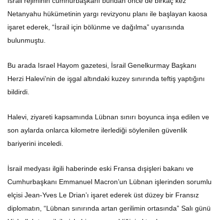
İsrail rejiminin cumhurbaşkanı bundan önce de birkaç kez
Netanyahu hükümetinin yargı revizyonu planı ile başlayan kaosa
işaret ederek, “İsrail için bölünme ve dağılma” uyarısında
bulunmuştu.
Bu arada Israel Hayom gazetesi, İsrail Genelkurmay Başkanı
Herzi Halevi’nin de işgal altındaki kuzey sınırında teftiş yaptığını
bildirdi.
Halevi, ziyareti kapsamında Lübnan sınırı boyunca inşa edilen ve
son aylarda onlarca kilometre ilerlediği söylenilen güvenlik
bariyerini inceledi.
İsrail medyası ilgili haberinde eski Fransa dışişleri bakanı ve
Cumhurbaşkanı Emmanuel Macron’un Lübnan işlerinden sorumlu
elçisi Jean-Yves Le Drian’ı işaret ederek üst düzey bir Fransız
diplomatın, “Lübnan sınırında artan gerilimin ortasında” Salı günü