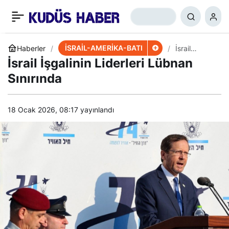
ABD’den Hürmüz
+
-
0
Paylaş
Boğazı’nda Yeni Hamle
İSRAİL-AMERİKA-BATI
Haberler
İsrail
İşgalinin
İsrail İşgalinin Liderleri Lübnan
Liderleri
Lübnan
Sınırında
Sınırında
18 Ocak 2026, 08:17
yayınlandı