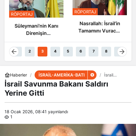
RÖPORTAJ
RÖPORTAJ
Nasrallah: İsrail’in
Süleymani’nin Kanı
Tamamını Vuracak
Direnişin
Güçteyiz
Damarlarında
Akıyor
1
2
3
4
5
6
7
8
9
İSRAİL-AMERİKA-BATI
Haberler
İsrail
Savunma
İsrail Savunma Bakanı Saldırı
Bakanı
Saldırı
Yerine Gitti
Yerine Gitti
18 Ocak 2026, 08:41
yayınlandı
1