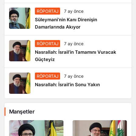
RÖPORTAJ
7 ay önce
Süleymani’nin Kanı Direnişin
Damarlarında Akıyor
RÖPORTAJ
7 ay önce
Nasrallah: İsrail’in Tamamını Vuracak
Güçteyiz
RÖPORTAJ
7 ay önce
Nasrallah: İsrail’in Sonu Yakın
Manşetler