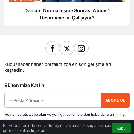
Dahlan, Normalleşme Sonrası Abbas’ı
Devirmeye mi Çalışıyor?
Kudüshaber haber portalımızda en son gelişmeleri
keşfedin.
Bültenimize Katılın
ABONE OL
Hemen ücretsiz üye olun ve yeni güncellemelerden haberdar olan ilk kişi
olun.
Bu web sitesinde en iyi deneyimi yaşamanızı sağlamak için
Kabul
çerezler kullanılmaktadır.
Akış
Eczaneler
Trafik
Anasayfa
Yazarlarımız
Künye
Hesabım
Gizlilik politikası
İletişim