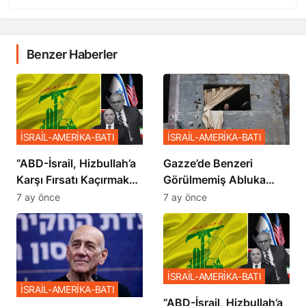
Benzer Haberler
İSRAİL-AMERİKA-BATI
İSRAİL-AMERİKA-BATI
​​​​​​​”ABD-İsrail, Hizbullah’a
​​​​​​​Gazze’de Benzeri
Karşı Fırsatı Kaçırmak
Görülmemiş Abluka
İstemiyor”
Planı
7 ay önce
7 ay önce
İSRAİL-AMERİKA-BATI
İSRAİL-AMERİKA-BATI
​​​​​​​”ABD-İsrail, Hizbullah’a