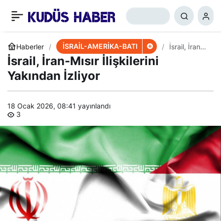
İsrail Savunma Bakanı
+
-
0
Paylaş
Saldırı Yerine Gitti
İSRAİL-AMERİKA-BATI
Haberler
İsrail, İran-
Mısır
İsrail, İran-Mısır İlişkilerini
İlişkilerini
Yakından
Yakından İzliyor
İzliyor
18 Ocak 2026, 08:41
yayınlandı
3