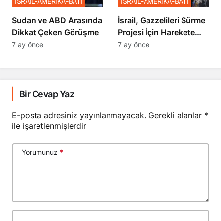
İSRAİL-AMERİKA-BATI
İSRAİL-AMERİKA-BATI
Sudan ve ABD Arasında
İsrail, Gazzelileri Sürme
Dikkat Çeken Görüşme
Projesi İçin Harekete
Geçti
7 ay önce
7 ay önce
Bir Cevap Yaz
E-posta adresiniz yayınlanmayacak.
Gerekli alanlar
*
ile işaretlenmişlerdir
Yorumunuz
*