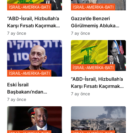
İSRAİL-AMERİKA-BATI
İSRAİL-AMERİKA-BATI
​​​​​​​”ABD-İsrail, Hizbullah’a
​​​​​​​Gazze’de Benzeri
Karşı Fırsatı Kaçırmak
Görülmemiş Abluka
İstemiyor”
Planı
7 ay önce
7 ay önce
İSRAİL-AMERİKA-BATI
İSRAİL-AMERİKA-BATI
​​​​​​​”ABD-İsrail, Hizbullah’a
Eski İsrail
Karşı Fırsatı Kaçırmak
Başbakanı’ndan
İstemiyor”
7 ay önce
Netanyahu’ya Ağır
7 ay önce
Sözler