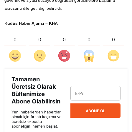
güvenlik ve siyasi düzeyde doğrudan görüşmelere başlama
arzusunu dile getirdiği belirtildi.
Kudüs Haber Ajansı – KHA
0
0
0
0
0
Tamamen
Ücretsiz Olarak
Bültenimize
Abone Olabilirsin
ABONE OL
Yeni haberlerden haberdar
olmak için fırsatı kaçırma ve
ücretsiz e-posta
aboneliğini hemen başlat.