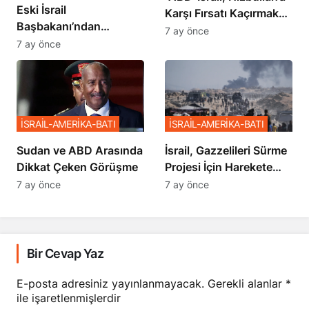
Eski İsrail
Karşı Fırsatı Kaçırmak
Başbakanı’ndan
İstemiyor”
7 ay önce
Netanyahu’ya Ağır
7 ay önce
Sözler
İSRAİL-AMERİKA-BATI
İSRAİL-AMERİKA-BATI
Sudan ve ABD Arasında
İsrail, Gazzelileri Sürme
Dikkat Çeken Görüşme
Projesi İçin Harekete
Geçti
7 ay önce
7 ay önce
Bir Cevap Yaz
E-posta adresiniz yayınlanmayacak.
Gerekli alanlar
*
ile işaretlenmişlerdir