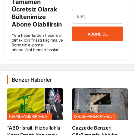
Tamamen
Ücretsiz Olarak
Bültenimize
Abone Olabilirsin
ABONE OL
Yeni haberlerden haberdar
olmak için fırsatı kaçırma ve
ücretsiz e-posta
aboneliğini hemen başlat.
Benzer Haberler
İSRAİL-AMERİKA-BATI
İSRAİL-AMERİKA-BATI
​​​​​​​”ABD-İsrail, Hizbullah’a
​​​​​​​Gazze’de Benzeri
Karşı Fırsatı Kaçırmak
Görülmemiş Abluka