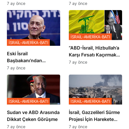
İstemiyor”
Planı
7 ay önce
7 ay önce
İSRAİL-AMERİKA-BATI
İSRAİL-AMERİKA-BATI
​​​​​​​”ABD-İsrail, Hizbullah’a
Eski İsrail
Karşı Fırsatı Kaçırmak
Başbakanı’ndan
İstemiyor”
7 ay önce
Netanyahu’ya Ağır
7 ay önce
Sözler
İSRAİL-AMERİKA-BATI
İSRAİL-AMERİKA-BATI
Sudan ve ABD Arasında
İsrail, Gazzelileri Sürme
Dikkat Çeken Görüşme
Projesi İçin Harekete
Geçti
7 ay önce
7 ay önce