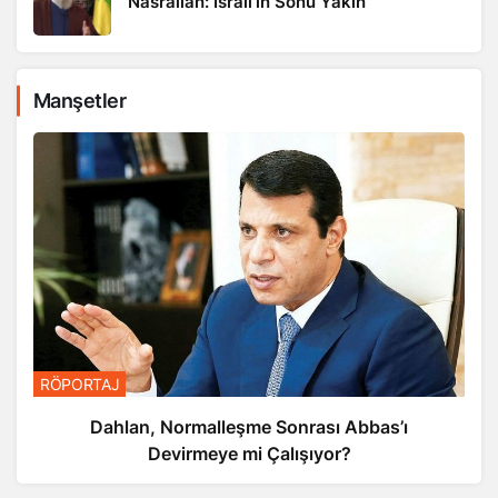
Nasrallah: İsrail’in Sonu Yakın
Manşetler
RÖPORTAJ
Dahlan, Normalleşme Sonrası Abbas’ı
Devirmeye mi Çalışıyor?