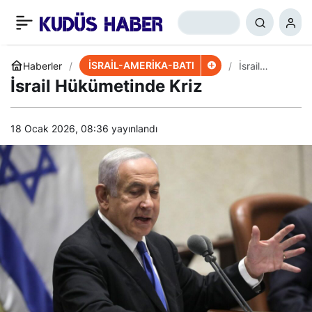
Sudan’daki Olaylarda
+
-
0
Paylaş
İsrail’in Rolü Ne?
İSRAİL-AMERİKA-BATI
Haberler
İsrail
Hükümetind
İsrail Hükümetinde Kriz
e Kriz
18 Ocak 2026, 08:36
yayınlandı