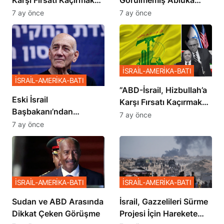
İstemiyor”
Planı
7 ay önce
7 ay önce
İSRAİL-AMERİKA-BATI
İSRAİL-AMERİKA-BATI
​​​​​​​”ABD-İsrail, Hizbullah’a
Eski İsrail
Karşı Fırsatı Kaçırmak
Başbakanı’ndan
İstemiyor”
7 ay önce
Netanyahu’ya Ağır
7 ay önce
Sözler
İSRAİL-AMERİKA-BATI
İSRAİL-AMERİKA-BATI
Sudan ve ABD Arasında
İsrail, Gazzelileri Sürme
Dikkat Çeken Görüşme
Projesi İçin Harekete