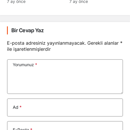
Geçti
7 ay önce
7 ay önce
Bir Cevap Yaz
E-posta adresiniz yayınlanmayacak.
Gerekli alanlar
*
ile işaretlenmişlerdir
Yorumunuz
*
Ad
*
E-Posta
*