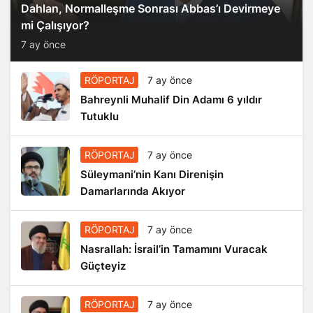
Dahlan, Normalleşme Sonrası Abbas’ı Devirmeye
mi Çalışıyor?
7 ay önce
RÖPORTAJ
7 ay önce
Bahreynli Muhalif Din Adamı 6 yıldır
Tutuklu
RÖPORTAJ
7 ay önce
Süleymani’nin Kanı Direnişin
Damarlarında Akıyor
RÖPORTAJ
7 ay önce
Nasrallah: İsrail’in Tamamını Vuracak
Güçteyiz
RÖPORTAJ
7 ay önce