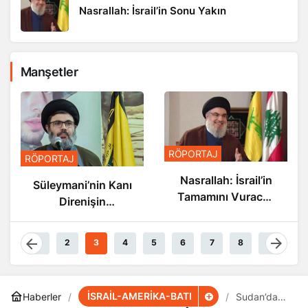
Nasrallah: İsrail’in Sonu Yakın
Manşetler
RÖPORTAJ
RÖPORTAJ
Nasrallah: İsrail’in
Süleymani’nin Kanı
Tamamını Vuracak
Direnişin
Güçteyiz
Damarlarında
Akıyor
1
2
3
4
5
6
7
8
9
İSRAİL-AMERİKA-BATI
Haberler
Sudan’daki