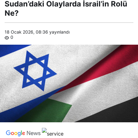
Olaylarda
Sudan’daki Olaylarda İsrail’in Rolü
İsrail’in Rolü
Ne?
Ne?
18 Ocak 2026, 08:36
yayınlandı
0