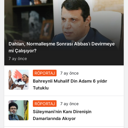
Dahlan, Normalleşme Sonrası Abbas’ı Devirmeye
mi Çalışıyor?
7 ay önce
RÖPORTAJ
7 ay önce
Bahreynli Muhalif Din Adamı 6 yıldır
Tutuklu
RÖPORTAJ
7 ay önce
Süleymani’nin Kanı Direnişin
Damarlarında Akıyor