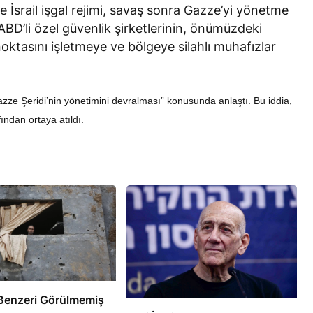
e İsrail işgal rejimi, savaş sonra Gazze’yi yönetme
BD’li özel güvenlik şirketlerinin, önümüzdeki
oktasını işletmeye ve bölgeye silahlı muhafızlar
ı.
 “Gazze Şeridi’nin yönetimini devralması” konusunda anlaştı. Bu iddia,
RÖPORTAJ
ından ortaya atıldı.
eşme Sonrası
Bahreynli Muhalif Din Adamı 6
 mi Çalışıyor?
yıldır Tutuklu
e’de Benzeri Görülmemiş