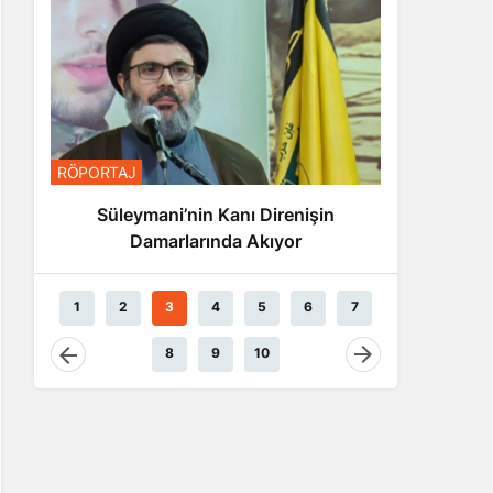
RÖPORTA
RÖPORTAJ
Nas
Süleymani’nin Kanı Direnişin
Damarlarında Akıyor
1
2
3
4
5
6
7
8
9
10