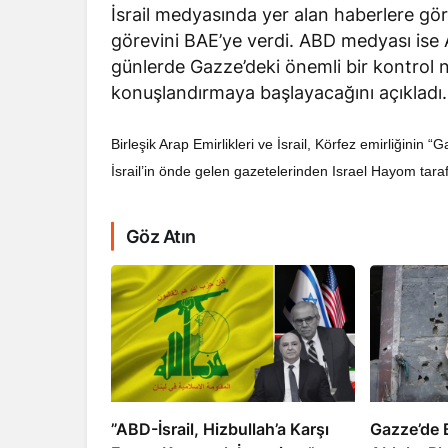
İsrail medyasında yer alan haberlere gör
görevini BAE’ye verdi. ABD medyası ise A
günlerde Gazze’deki önemli bir kontrol n
konuşlandırmaya başlayacağını açıklad
Birleşik Arap Emirlikleri ve İsrail, Körfez emirliğinin
RÖPORTAJ
İsrail’in önde gelen gazetelerinden Israel Hayom taraf
Dahlan, Normall
Abbas’ı Devirmeye
Göz Atın
​​​​​​​”ABD-İsrail, Hizbullah’a Karşı
​​​​​​​Gazz