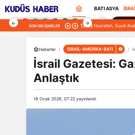
BATI ASYA
İSRA
Sana Öze
13:09
Nasrallah, Suudi Ara
SON GELIŞMELER
İSRAİL-AMERİKA-BATI
Haberler
​
​​​​​​​İsrail Gazetesi
Gündüz Modu
Anlaştık
Gündüz modunu seçin.
Gece Modu
Gece modunu seçin.
18 Ocak 2026, 07:22
yayınlandı
Sistem Modu
Sistem modunu seçin.