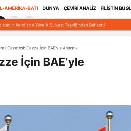
İL-AMERİKA-BATI
DÜNYA
ÇEVİRİ ANALİZ
FİLİSTİN BUG
l
bistan’ın Kendisine Yönelik Suikast Teşviğinden Bahsetti
​​​​​​İsrail Gazetesi: Gazze İçin BAE’yle Anlaştık
: Gazze İçin BAE’yle