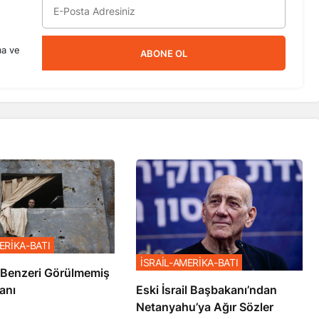
ma ve
ABONE OL
ERİKA-BATI
İSRAİL-AMERİKA-BATI
ze’de Benzeri Görülmemiş
anı
Eski İsrail Başbakanı’ndan
Netanyahu’ya Ağır Sözler