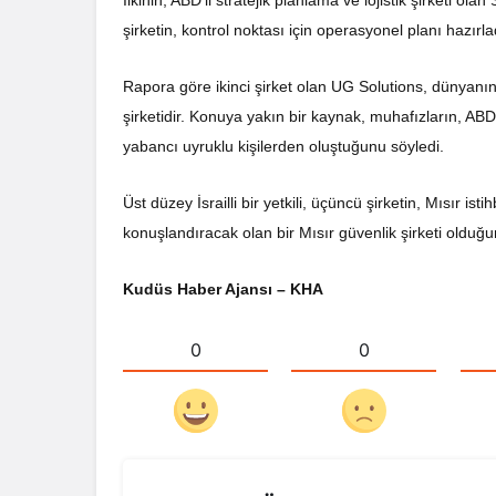
İlkinin, ABD’li stratejik planlama ve lojistik şirketi ol
şirketin, kontrol noktası için operasyonel planı hazırla
Rapora göre ikinci şirket olan UG Solutions, dünyanın 
şirketidir. Konuya yakın bir kaynak, muhafızların, ABD
yabancı uyruklu kişilerden oluştuğunu söyledi.
Üst düzey İsrailli bir yetkili, üçüncü şirketin, Mısır i
konuşlandıracak olan bir Mısır güvenlik şirketi olduğu
Kudüs Haber Ajansı – KHA
0
0