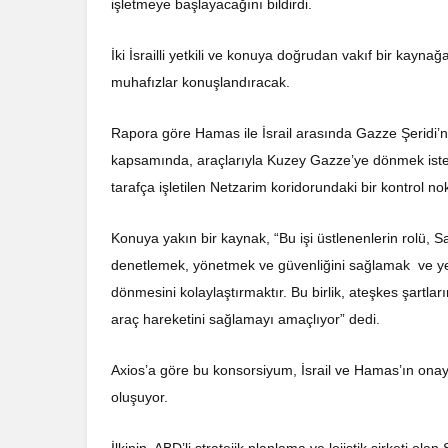
işletmeye başlayacağını bildirdi.
İki İsrailli yetkili ve konuya doğrudan vakıf bir kaynağa
muhafızlar konuşlandıracak.
Rapora göre Hamas ile İsrail arasında Gazze Şeridi’n
kapsamında, araçlarıyla Kuzey Gazze’ye dönmek isteyen
tarafça işletilen Netzarim koridorundaki bir kontrol 
Konuya yakın bir kaynak, “Bu işi üstlenenlerin rolü, Sa
denetlemek, yönetmek ve güvenliğini sağlamak ve yerin
dönmesini kolaylaştırmaktır. Bu birlik, ateşkes şartla
araç hareketini sağlamayı amaçlıyor” dedi.
Axios’a göre bu konsorsiyum, İsrail ve Hamas’ın onayı
oluşuyor.