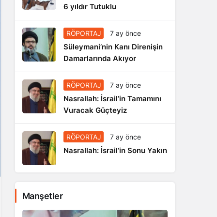
6 yıldır Tutuklu
RÖPORTAJ
7 ay önce
Süleymani’nin Kanı Direnişin
Damarlarında Akıyor
RÖPORTAJ
7 ay önce
Nasrallah: İsrail’in Tamamını
Vuracak Güçteyiz
RÖPORTAJ
7 ay önce
Nasrallah: İsrail’in Sonu Yakın
Manşetler