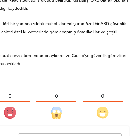
an Safe Reach Solutions olduğu belirtildi. Kısaltılışı SRS olarak okunan
dığı kaydedildi.
dört bir yanında silahlı muhafızlar çalıştıran özel bir ABD güvenlik
 askeri özel kuvvetlerinde görev yapmış Amerikalılar ve çeşitli
stihbarat servisi tarafından onaylanan ve Gazze’ye güvenlik görevlileri
nu açıkladı.
0
0
0