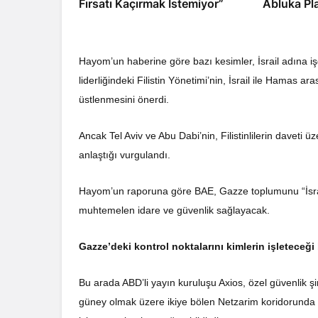
Fırsatı Kaçırmak İstemiyor”
Abluka Pl
Hayom’un haberine göre bazı kesimler, İsrail adına i
liderliğindeki Filistin Yönetimi’nin, İsrail ile Hamas a
üstlenmesini önerdi.
Ancak Tel Aviv ve Abu Dabi’nin, Filistinlilerin daveti
anlaştığı vurgulandı.
Hayom’un raporuna göre BAE, Gazze toplumunu “İsrai
muhtemelen idare ve güvenlik sağlayacak.
Gazze’deki kontrol noktalarını kimlerin işleteceği 
Bu arada ABD’li yayın kuruluşu Axios, özel güvenlik ş
güney olmak üzere ikiye bölen Netzarim koridorunda 