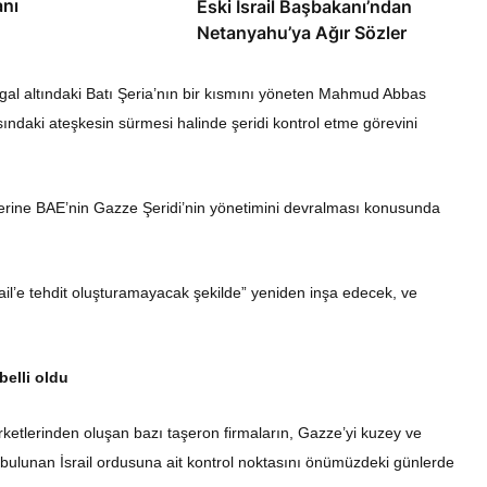
anı
Eski İsrail Başbakanı’ndan
Netanyahu’ya Ağır Sözler
şgal altındaki Batı Şeria’nın bir kısmını yöneten Mahmud Abbas
rasındaki ateşkesin sürmesi halinde şeridi kontrol etme görevini
 üzerine BAE’nin Gazze Şeridi’nin yönetimini devralması konusunda
l’e tehdit oluşturamayacak şekilde” yeniden inşa edecek, ve
belli oldu
irketlerinden oluşan bazı taşeron firmaların, Gazze’yi kuzey ve
bulunan İsrail ordusuna ait kontrol noktasını önümüzdeki günlerde