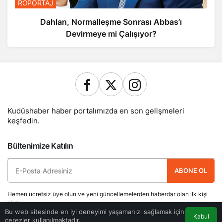
RÖPORTAJ
Dahlan, Normalleşme Sonrası Abbas’ı
Devirmeye mi Çalışıyor?
Kudüshaber haber portalımızda en son gelişmeleri
keşfedin.
Bültenimize Katılın
ABONE OL
Hemen ücretsiz üye olun ve yeni güncellemelerden haberdar olan ilk kişi
olun.
Bu web sitesinde en iyi deneyimi yaşamanızı sağlamak için
Kabul
çerezler kullanılmaktadır.
Akış
Eczaneler
Trafik
Anasayfa