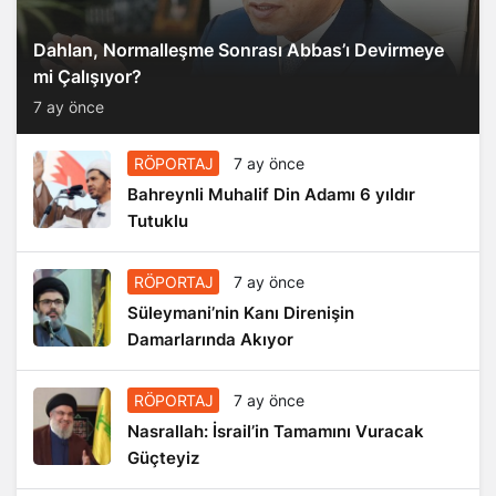
Dahlan, Normalleşme Sonrası Abbas’ı Devirmeye
mi Çalışıyor?
7 ay önce
RÖPORTAJ
7 ay önce
Bahreynli Muhalif Din Adamı 6 yıldır
Tutuklu
RÖPORTAJ
7 ay önce
Süleymani’nin Kanı Direnişin
Damarlarında Akıyor
RÖPORTAJ
7 ay önce
Nasrallah: İsrail’in Tamamını Vuracak
Güçteyiz