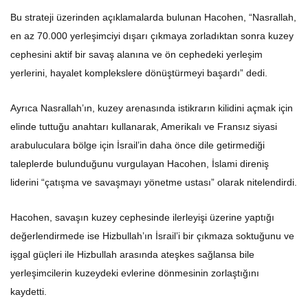
Bu strateji üzerinden açıklamalarda bulunan Hacohen, “Nasrallah,
en az 70.000 yerleşimciyi dışarı çıkmaya zorladıktan sonra kuzey
cephesini aktif bir savaş alanına ve ön cephedeki yerleşim
yerlerini, hayalet komplekslere dönüştürmeyi başardı” dedi.
Ayrıca Nasrallah’ın, kuzey arenasında istikrarın kilidini açmak için
elinde tuttuğu anahtarı kullanarak, Amerikalı ve Fransız siyasi
arabuluculara bölge için İsrail’in daha önce dile getirmediği
taleplerde bulunduğunu vurgulayan Hacohen, İslami direniş
liderini “çatışma ve savaşmayı yönetme ustası” olarak nitelendirdi.
Hacohen, savaşın kuzey cephesinde ilerleyişi üzerine yaptığı
değerlendirmede ise Hizbullah’ın İsrail’i bir çıkmaza soktuğunu ve
işgal güçleri ile Hizbullah arasında ateşkes sağlansa bile
yerleşimcilerin kuzeydeki evlerine dönmesinin zorlaştığını
kaydetti.