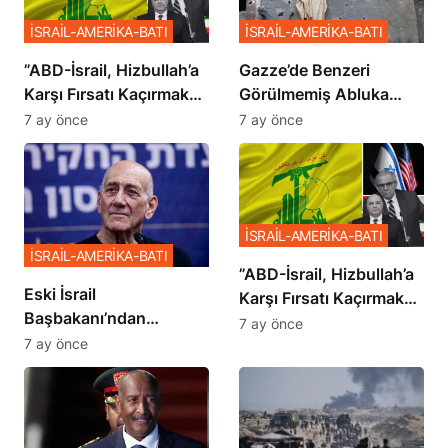
İSRAİL-AMERİKA-BATI
İSRAİL-AMERİKA-BATI
​​​​​​​”ABD-İsrail, Hizbullah’a
​​​​​​​Gazze’de Benzeri
Karşı Fırsatı Kaçırmak
Görülmemiş Abluka
İstemiyor”
Planı
7 ay önce
7 ay önce
İSRAİL-AMERİKA-BATI
İSRAİL-AMERİKA-BATI
​​​​​​​”ABD-İsrail, Hizbullah’a
Eski İsrail
Karşı Fırsatı Kaçırmak
Başbakanı’ndan
İstemiyor”
7 ay önce
Netanyahu’ya Ağır
7 ay önce
Sözler