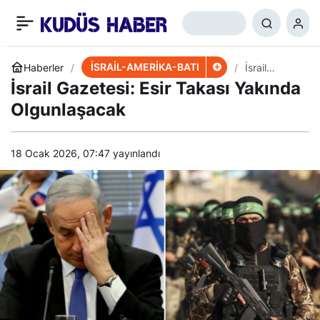
İsrailli General: Nasrallah
+
-
0
Paylaş
Bir Usta
İSRAİL-AMERİKA-BATI
Haberler
İsrail
Gazetesi:
İsrail Gazetesi: Esir Takası Yakında
Esir Takası
Yakında
Olgunlaşacak
Olgunlaşac
ak
18 Ocak 2026, 07:47
yayınlandı