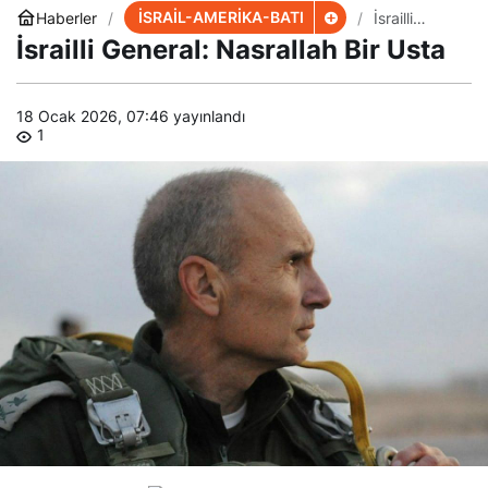
İSRAİL-AMERİKA-BATI
Haberler
İsrailli
General:
İsrailli General: Nasrallah Bir Usta
Nasrallah
Bir Usta
18 Ocak 2026, 07:46
yayınlandı
1