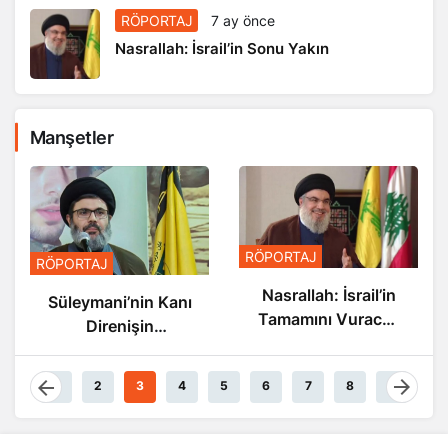
RÖPORTAJ
7 ay önce
Nasrallah: İsrail’in Sonu Yakın
Manşetler
RÖPORTAJ
RÖPORTAJ
Nasrallah: İsrail’in
Süleymani’nin Kanı
Tamamını Vuracak
Direnişin
Güçteyiz
Damarlarında
Akıyor
1
2
3
4
5
6
7
8
9