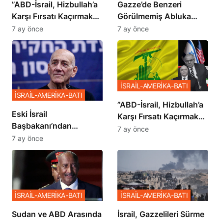
​​​​​​​”ABD-İsrail, Hizbullah’a
​​​​​​​Gazze’de Benzeri
Karşı Fırsatı Kaçırmak
Görülmemiş Abluka
İstemiyor”
Planı
7 ay önce
7 ay önce
İSRAİL-AMERİKA-BATI
İSRAİL-AMERİKA-BATI
​​​​​​​”ABD-İsrail, Hizbullah’a
Eski İsrail
Karşı Fırsatı Kaçırmak
Başbakanı’ndan
İstemiyor”
7 ay önce
Netanyahu’ya Ağır
7 ay önce
Sözler
İSRAİL-AMERİKA-BATI
İSRAİL-AMERİKA-BATI
Sudan ve ABD Arasında
İsrail, Gazzelileri Sürme