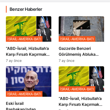
Benzer Haberler
İSRAİL-AMERİKA-BATI
İSRAİL-AMERİKA-BATI
​​​​​​​”ABD-İsrail, Hizbullah’a
​​​​​​​Gazze’de Benzeri
Karşı Fırsatı Kaçırmak
Görülmemiş Abluka
İstemiyor”
Planı
7 ay önce
7 ay önce
İSRAİL-AMERİKA-BATI
İSRAİL-AMERİKA-BATI
​​​​​​​”ABD-İsrail, Hizbullah’a
Eski İsrail
Karşı Fırsatı Kaçırmak
Başbakanı’ndan