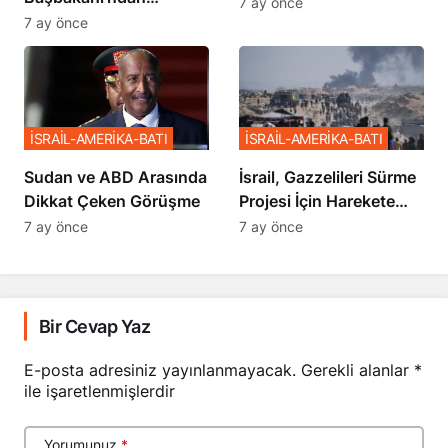
İstemiyor”
7 ay önce
Netanyahu’ya Ağır
7 ay önce
Sözler
İSRAİL-AMERİKA-BATI
İSRAİL-AMERİKA-BATI
Sudan ve ABD Arasında
İsrail, Gazzelileri Sürme
Dikkat Çeken Görüşme
Projesi İçin Harekete
Geçti
7 ay önce
7 ay önce
Bir Cevap Yaz
E-posta adresiniz yayınlanmayacak.
Gerekli alanlar
*
ile işaretlenmişlerdir
Yorumunuz
*