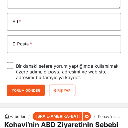
Ad
*
E-Posta
*
Bir dahaki sefere yorum yaptığımda kullanılmak
üzere adımı, e-posta adresimi ve web site
adresimi bu tarayıcıya kaydet.
YORUM GÖNDER
GIRIŞ YAP
İSRAİL-AMERİKA-BATI
Haberler
Kohavi’nin
ABD
Kohavi’nin ABD Ziyaretinin Sebebi
Ziyaretinin