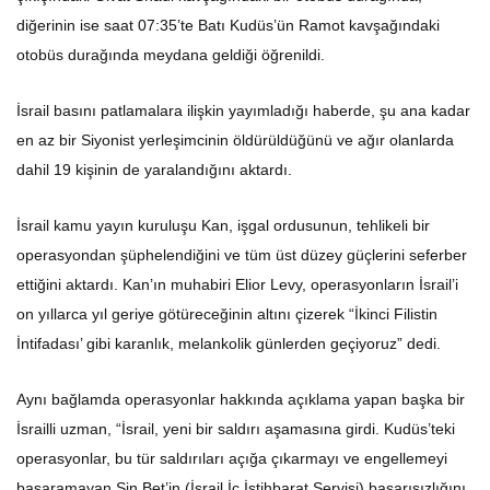
diğerinin ise saat 07:35’te Batı Kudüs’ün Ramot kavşağındaki
otobüs durağında meydana geldiği öğrenildi.
İsrail basını patlamalara ilişkin yayımladığı haberde, şu ana kadar
en az bir Siyonist yerleşimcinin öldürüldüğünü ve ağır olanlarda
dahil 19 kişinin de yaralandığını aktardı.
İsrail kamu yayın kuruluşu Kan, işgal ordusunun, tehlikeli bir
operasyondan şüphelendiğini ve tüm üst düzey güçlerini seferber
ettiğini aktardı. Kan’ın muhabiri Elior Levy, operasyonların İsrail’i
on yıllarca yıl geriye götüreceğinin altını çizerek “İkinci Filistin
İntifadası’ gibi karanlık, melankolik günlerden geçiyoruz” dedi.
Aynı bağlamda operasyonlar hakkında açıklama yapan başka bir
İsrailli uzman, “İsrail, yeni bir saldırı aşamasına girdi. Kudüs’teki
operasyonlar, bu tür saldırıları açığa çıkarmayı ve engellemeyi
başaramayan Şin Bet’in (İsrail İç İstihbarat Servisi) başarısızlığını