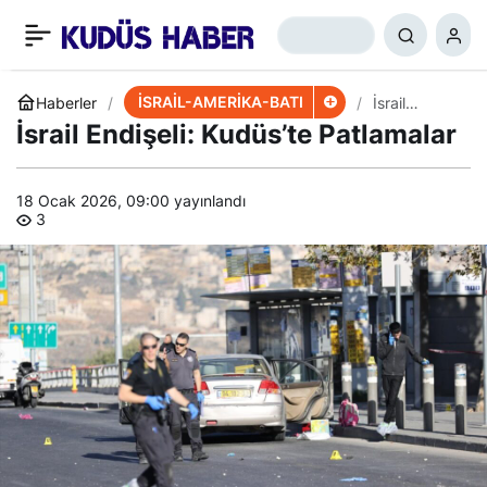
Kohavi’nin ABD
+
-
0
Paylaş
Ziyaretinin Sebebi Belli
İSRAİL-AMERİKA-BATI
Haberler
İsrail
Endişeli:
İsrail Endişeli: Kudüs’te Patlamalar
Kudüs’te
Oldu
Patlamalar
18 Ocak 2026, 09:00
yayınlandı
3