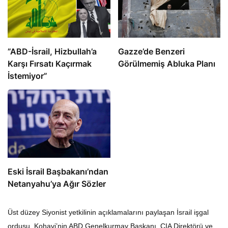
​​​​​​​”ABD-İsrail, Hizbullah’a
​​​​​​​Gazze’de Benzeri
Karşı Fırsatı Kaçırmak
Görülmemiş Abluka Planı
İstemiyor”
Eski İsrail Başbakanı’ndan
Netanyahu’ya Ağır Sözler
Üst düzey Siyonist yetkilinin açıklamalarını paylaşan İsrail işgal
ordusu, Kohavi’nin ABD Genelkurmay Başkanı, CIA Direktörü ve