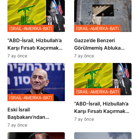
İSRAİL-AMERİKA-BATI
İSRAİL-AMERİKA-BATI
​​​​​​​”ABD-İsrail, Hizbullah’a
​​​​​​​Gazze’de Benzeri
Karşı Fırsatı Kaçırmak
Görülmemiş Abluka
İstemiyor”
Planı
7 ay önce
7 ay önce
İSRAİL-AMERİKA-BATI
İSRAİL-AMERİKA-BATI
​​​​​​​”ABD-İsrail, Hizbullah’a
Eski İsrail
Karşı Fırsatı Kaçırmak
Başbakanı’ndan
İstemiyor”
7 ay önce
Netanyahu’ya Ağır
7 ay önce
Sözler