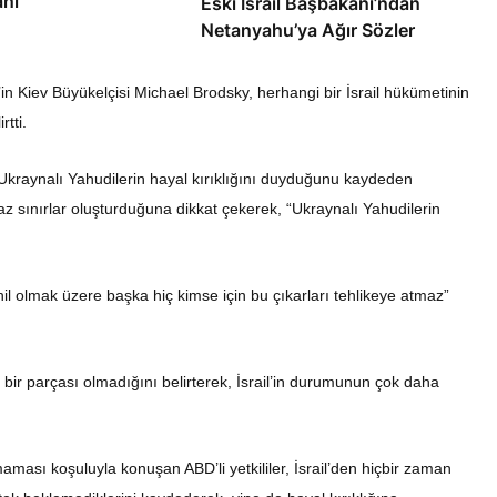
anı
Eski İsrail Başbakanı’ndan
Netanyahu’ya Ağır Sözler
in Kiev Büyükelçisi Michael Brodsky, herhangi bir İsrail hükümetinin
rtti.
Ukraynalı Yahudilerin hayal kırıklığını duyduğunu kaydeden
lamaz sınırlar oluşturduğuna dikkat çekerek, “Ukraynalı Yahudilerin
hil olmak üzere başka hiç kimse için bu çıkarları tehlikeye atmaz”
bir parçası olmadığını belirterek, İsrail’in durumunun çok daha
ması koşuluyla konuşan ABD’li yetkililer, İsrail’den hiçbir zaman