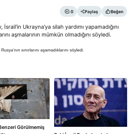
0
Paylaş
Beğen
y, İsrail’in Ukrayna’ya silah yardımı yapamadığını
rlarını aşmalarının mümkün olmadığını söyledi.
RÖPORTAJ
k Rusya’nın sınırlarını aşamadıklarını söyledi.
f Din Adamı 6
Süleymani’nin Kanı Direnişin
tuklu
Damarlarında Akıyor
e’de Benzeri Görülmemiş