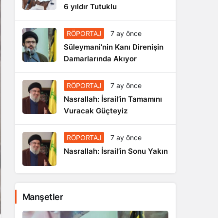
6 yıldır Tutuklu
RÖPORTAJ
7 ay önce
Süleymani’nin Kanı Direnişin
Damarlarında Akıyor
RÖPORTAJ
7 ay önce
Nasrallah: İsrail’in Tamamını
Vuracak Güçteyiz
RÖPORTAJ
7 ay önce
Nasrallah: İsrail’in Sonu Yakın
Manşetler