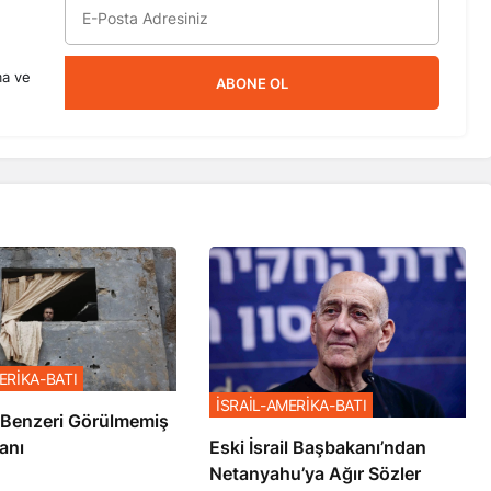
ma ve
ABONE OL
ERİKA-BATI
İSRAİL-AMERİKA-BATI
ze’de Benzeri Görülmemiş
anı
Eski İsrail Başbakanı’ndan
Netanyahu’ya Ağır Sözler