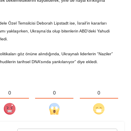
k beklemediklerini kaydederek, yine de hayal kırıklığına
e Özel Temsilcisi Deborah Lipstadt ise, İsrail’in kararları
 yaklaşırken, Ukrayna’da olup bitenlerin ABD’deki Yahudi
ledi.
litikaları göz önüne alındığında, Ukraynalı liderlerin “Naziler”
ahudilerin tarihsel DNA’sında yankılanıyor” diye ekledi.
0
0
0