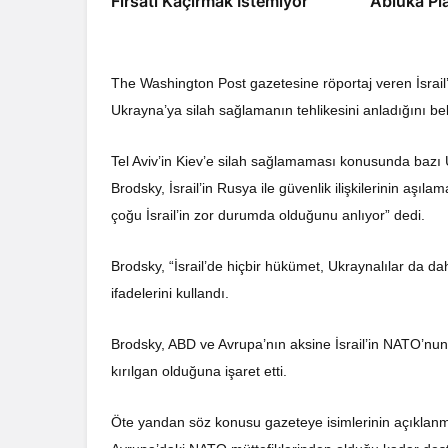
Fırsatı Kaçırmak İstemiyor”
Abluka Pl
The Washington Post gazetesine röportaj veren İsrail’
Ukrayna’ya silah sağlamanın tehlikesini anladığını beli
Tel Aviv’in Kiev’e silah sağlamaması konusunda bazı 
Brodsky, İsrail’in Rusya ile güvenlik ilişkilerinin aşı
çoğu İsrail’in zor durumda olduğunu anlıyor” dedi.
Brodsky, “İsrail’de hiçbir hükümet, Ukraynalılar da da
ifadelerini kullandı.
Brodsky, ABD ve Avrupa’nın aksine İsrail’in NATO’nun 
kırılgan olduğuna işaret etti.
Öte yandan söz konusu gazeteye isimlerinin açıklanma