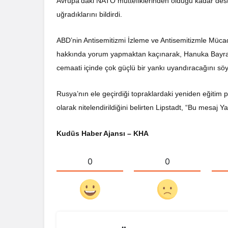
Avrupa’daki NATO müttefiklerinden olduğu kadar deste
uğradıklarını bildirdi.
ABD’nin Antisemitizmi İzleme ve Antisemitizmle Mücadel
hakkında yorum yapmaktan kaçınarak, Hanuka Bayramı
cemaati içinde çok güçlü bir yankı uyandıracağını söy
Rusya’nın ele geçirdiği topraklardaki yeniden eğitim po
olarak nitelendirildiğini belirten Lipstadt, “Bu mesaj Y
Kudüs Haber Ajansı – KHA
0
0