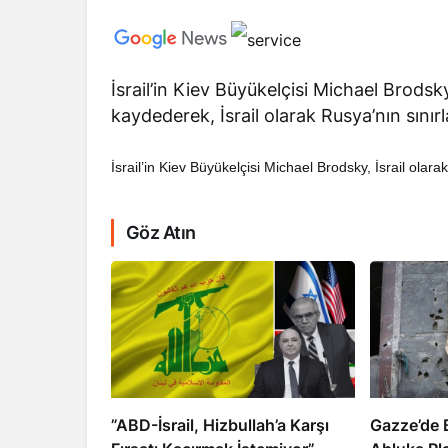
İsrail’in Kiev Büyükelçisi Michael Brodsk
kaydederek, İsrail olarak Rusya’nın sını
RTAJ
RÖPORTAJ
İsrail’in Kiev Büyükelçisi Michael Brodsky, İsrail olara
ahlan, Normalleşme Sonrası
Bahreynli Muhali
bas’ı Devirmeye mi Çalışıyor?
yıldır Tu
Göz Atın
​​​​​​​”ABD-İsrail, Hizbullah’a Karşı
​​​​​​​Gazz