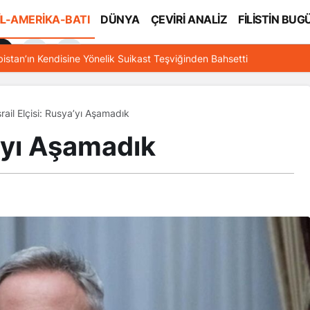
İL-AMERİKA-BATI
DÜNYA
ÇEVİRİ ANALİZ
FİLİSTİN BUG
l
bistan’ın Kendisine Yönelik Suikast Teşviğinden Bahsetti
srail Elçisi: Rusya’yı Aşamadık
a’yı Aşamadık