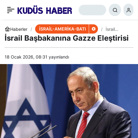
Kudüs’te Gerilim!
+
-
0
Paylaş
Netanyahu: Öldürürüz
İSRAİL-AMERİKA-BATI
Haberler
İsrail
Başbakanın
İsrail Başbakanına Gazze Eleştirisi
a Gazze
Eleştirisi
18 Ocak 2026, 08:31
yayınlandı