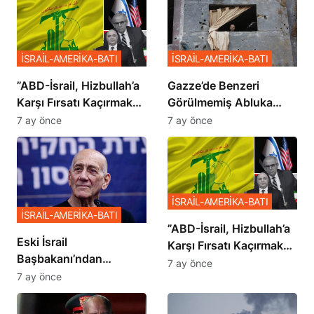
İSRAİL-AMERİKA-BATI
İSRAİL-AMERİKA-BATI
​​​​​​​”ABD-İsrail, Hizbullah’a
​​​​​​​Gazze’de Benzeri
Karşı Fırsatı Kaçırmak
Görülmemiş Abluka
İstemiyor”
Planı
7 ay önce
7 ay önce
İSRAİL-AMERİKA-BATI
İSRAİL-AMERİKA-BATI
​​​​​​​”ABD-İsrail, Hizbullah’a
Eski İsrail
Karşı Fırsatı Kaçırmak
Başbakanı’ndan
İstemiyor”
7 ay önce
Netanyahu’ya Ağır
7 ay önce
Sözler