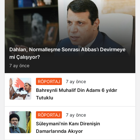
Dahlan, Normalleşme Sonrası Abbas’ı Devirmeye
mi Çalışıyor?
7 ay önce
RÖPORTAJ
7 ay önce
Bahreynli Muhalif Din Adamı 6 yıldır
Tutuklu
RÖPORTAJ
7 ay önce
Süleymani’nin Kanı Direnişin
Damarlarında Akıyor