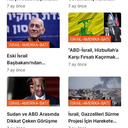
İstemiyor”
Planı
7 ay önce
7 ay önce
İSRAİL-AMERİKA-BATI
İSRAİL-AMERİKA-BATI
​​​​​​​”ABD-İsrail, Hizbullah’a
Eski İsrail
Karşı Fırsatı Kaçırmak
Başbakanı’ndan
İstemiyor”
7 ay önce
Netanyahu’ya Ağır
7 ay önce
Sözler
İSRAİL-AMERİKA-BATI
İSRAİL-AMERİKA-BATI
Sudan ve ABD Arasında
İsrail, Gazzelileri Sürme
Dikkat Çeken Görüşme
Projesi İçin Harekete
Geçti