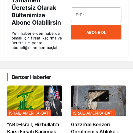
Tamamen
Ücretsiz Olarak
Bültenimize
Abone Olabilirsin
ABONE OL
Yeni haberlerden haberdar
olmak için fırsatı kaçırma ve
ücretsiz e-posta
aboneliğini hemen başlat.
Benzer Haberler
İSRAİL-AMERİKA-BATI
İSRAİL-AMERİKA-BATI
​​​​​​​”ABD-İsrail, Hizbullah’a
​​​​​​​Gazze’de Benzeri
Karşı Fırsatı Kaçırmak
Görülmemiş Abluka