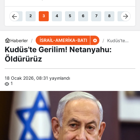
Güçteyiz
Damarlarında
Akıyor
1
2
3
4
5
6
7
8
9
İSRAİL-AMERİKA-BATI
Haberler
Kudüs’te
Gerilim!
Kudüs’te Gerilim! Netanyahu:
Netanyahu:
Öldürürüz
Öldürürüz
18 Ocak 2026, 08:31
yayınlandı
1