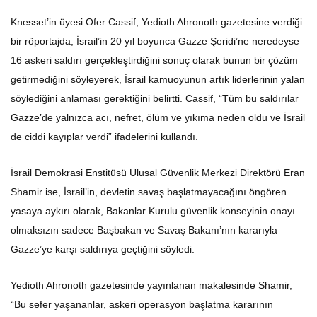
Knesset’in üyesi Ofer Cassif, Yedioth Ahronoth gazetesine verdiği
bir röportajda, İsrail’in 20 yıl boyunca Gazze Şeridi’ne neredeyse
16 askeri saldırı gerçekleştirdiğini sonuç olarak bunun bir çözüm
getirmediğini söyleyerek, İsrail kamuoyunun artık liderlerinin yalan
söylediğini anlaması gerektiğini belirtti. Cassif, “Tüm bu saldırılar
Gazze’de yalnızca acı, nefret, ölüm ve yıkıma neden oldu ve İsrail
de ciddi kayıplar verdi” ifadelerini kullandı.
İsrail Demokrasi Enstitüsü Ulusal Güvenlik Merkezi Direktörü Eran
Shamir ise, İsrail’in, devletin savaş başlatmayacağını öngören
yasaya aykırı olarak, Bakanlar Kurulu güvenlik konseyinin onayı
olmaksızın sadece Başbakan ve Savaş Bakanı’nın kararıyla
Gazze’ye karşı saldırıya geçtiğini söyledi.
Yedioth Ahronoth gazetesinde yayınlanan makalesinde Shamir,
“Bu sefer yaşananlar, askeri operasyon başlatma kararının