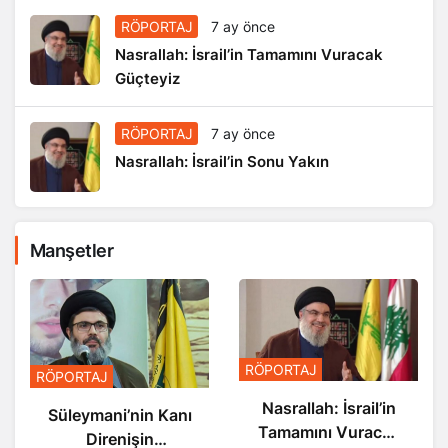
RÖPORTAJ
7 ay önce
Nasrallah: İsrail’in Tamamını Vuracak
Güçteyiz
RÖPORTAJ
7 ay önce
Nasrallah: İsrail’in Sonu Yakın
Manşetler
RÖPORTAJ
RÖPORTAJ
Nasrallah: İsrail’in
Süleymani’nin Kanı
Tamamını Vuracak
Direnişin