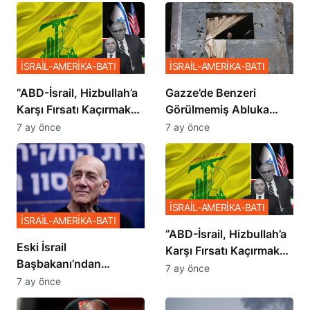
İSRAİL-AMERİKA-BATI
İSRAİL-AMERİKA-BATI
​​​​​​​”ABD-İsrail, Hizbullah’a
​​​​​​​Gazze’de Benzeri
Karşı Fırsatı Kaçırmak
Görülmemiş Abluka
İstemiyor”
Planı
7 ay önce
7 ay önce
İSRAİL-AMERİKA-BATI
İSRAİL-AMERİKA-BATI
​​​​​​​”ABD-İsrail, Hizbullah’a
Eski İsrail
Karşı Fırsatı Kaçırmak
Başbakanı’ndan
İstemiyor”
7 ay önce
Netanyahu’ya Ağır
7 ay önce
Sözler