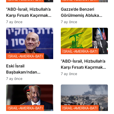
​​​​​​​”ABD-İsrail, Hizbullah’a
​​​​​​​Gazze’de Benzeri
Karşı Fırsatı Kaçırmak
Görülmemiş Abluka
İstemiyor”
Planı
7 ay önce
7 ay önce
İSRAİL-AMERİKA-BATI
İSRAİL-AMERİKA-BATI
​​​​​​​”ABD-İsrail, Hizbullah’a
Eski İsrail
Karşı Fırsatı Kaçırmak
Başbakanı’ndan
İstemiyor”
7 ay önce
Netanyahu’ya Ağır
7 ay önce
Sözler
İSRAİL-AMERİKA-BATI
İSRAİL-AMERİKA-BATI