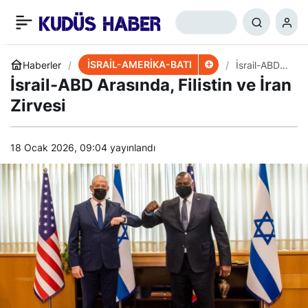
el-Halil’de İsrail’i
+
-
0
Paylaş
Endişelendirecek
İSRAİL-AMERİKA-BATI
Haberler
İsrail-ABD
Arasında,
İsrail-ABD Arasında, Filistin ve İran
Filistin ve
Gelişme
İran Zirvesi
Zirvesi
18 Ocak 2026, 09:04
yayınlandı