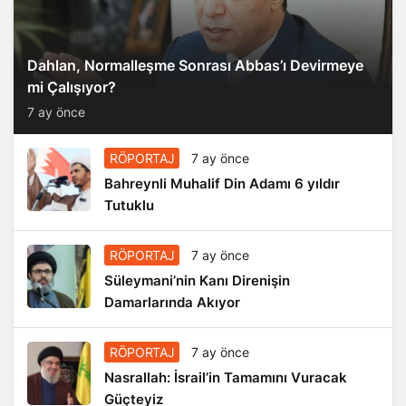
Dahlan, Normalleşme Sonrası Abbas’ı Devirmeye
mi Çalışıyor?
7 ay önce
RÖPORTAJ
7 ay önce
Bahreynli Muhalif Din Adamı 6 yıldır
Tutuklu
RÖPORTAJ
7 ay önce
Süleymani’nin Kanı Direnişin
Damarlarında Akıyor
RÖPORTAJ
7 ay önce
Nasrallah: İsrail’in Tamamını Vuracak
Güçteyiz