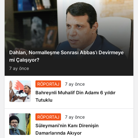
Dahlan, Normalleşme Sonrası Abbas’ı Devirmeye
mi Çalışıyor?
7 ay önce
RÖPORTAJ
7 ay önce
Bahreynli Muhalif Din Adamı 6 yıldır
Tutuklu
RÖPORTAJ
7 ay önce
Süleymani’nin Kanı Direnişin
Damarlarında Akıyor