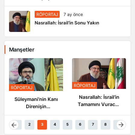
RÖPORTAJ
7 ay önce
Nasrallah: İsrail’in Sonu Yakın
Manşetler
RÖPORTAJ
RÖPORTAJ
Nasrallah: İsrail’in
Süleymani’nin Kanı
Tamamını Vuracak
Direnişin
Güçteyiz
Damarlarında
Akıyor
1
2
3
4
5
6
7
8
9