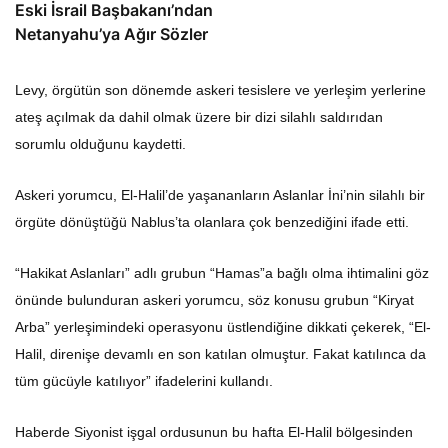
Eski İsrail Başbakanı’ndan
Netanyahu’ya Ağır Sözler
Levy, örgütün son dönemde askeri tesislere ve yerleşim yerlerine
ateş açılmak da dahil olmak üzere bir dizi silahlı saldırıdan
sorumlu olduğunu kaydetti.
Askeri yorumcu, El-Halil’de yaşananların Aslanlar İni’nin silahlı bir
örgüte dönüştüğü Nablus’ta olanlara çok benzediğini ifade etti.
“Hakikat Aslanları” adlı grubun “Hamas”a bağlı olma ihtimalini göz
önünde bulunduran askeri yorumcu, söz konusu grubun “Kiryat
Arba” yerleşimindeki operasyonu üstlendiğine dikkati çekerek, “El-
Halil, direnişe devamlı en son katılan olmuştur. Fakat katılınca da
tüm gücüyle katılıyor” ifadelerini kullandı.
Haberde Siyonist işgal ordusunun bu hafta El-Halil bölgesinden