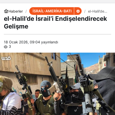
İSRAİL-AMERİKA-BATI
Haberler
el-Halil’de
İsrail’i
el-Halil’de İsrail’i Endişelendirecek
Endişelendir
ecek
Gelişme
Gelişme
18 Ocak 2026, 09:04
yayınlandı
3