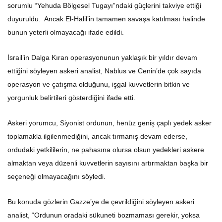
sorumlu “Yehuda Bölgesel Tugayı”ndaki güçlerini takviye ettiği
duyuruldu. Ancak El-Halil’in tamamen savaşa katılması halinde
bunun yeterli olmayacağı ifade edildi.
İsrail’in Dalga Kıran operasyonunun yaklaşık bir yıldır devam
ettiğini söyleyen askeri analist, Nablus ve Cenin’de çok sayıda
operasyon ve çatışma olduğunu, işgal kuvvetlerin bitkin ve
yorgunluk belirtileri gösterdiğini ifade etti.
Askeri yorumcu, Siyonist ordunun, henüz geniş çaplı yedek asker
toplamakla ilgilenmediğini, ancak tırmanış devam ederse,
ordudaki yetkililerin, ne pahasına olursa olsun yedekleri askere
almaktan veya düzenli kuvvetlerin sayısını artırmaktan başka bir
seçeneği olmayacağını söyledi.
Bu konuda gözlerin Gazze’ye de çevrildiğini söyleyen askeri
analist, “Ordunun oradaki sükuneti bozmaması gerekir, yoksa