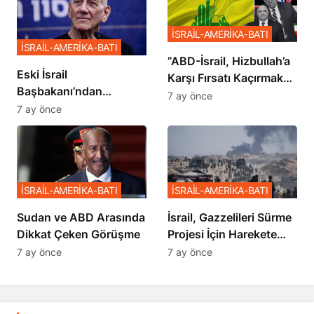
İSRAİL-AMERİKA-BATI
İSRAİL-AMERİKA-BATI
​​​​​​​”ABD-İsrail, Hizbullah’a
Eski İsrail
Karşı Fırsatı Kaçırmak
Başbakanı’ndan
İstemiyor”
7 ay önce
Netanyahu’ya Ağır
7 ay önce
Sözler
İSRAİL-AMERİKA-BATI
İSRAİL-AMERİKA-BATI
Sudan ve ABD Arasında
İsrail, Gazzelileri Sürme
Dikkat Çeken Görüşme
Projesi İçin Harekete
Geçti
7 ay önce
7 ay önce