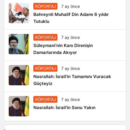
RÖPORTAJ
7 ay önce
Bahreynli Muhalif Din Adamı 6 yıldır
Tutuklu
RÖPORTAJ
7 ay önce
Süleymani’nin Kanı Direnişin
Damarlarında Akıyor
RÖPORTAJ
7 ay önce
Nasrallah: İsrail’in Tamamını Vuracak
Güçteyiz
RÖPORTAJ
7 ay önce
Nasrallah: İsrail’in Sonu Yakın