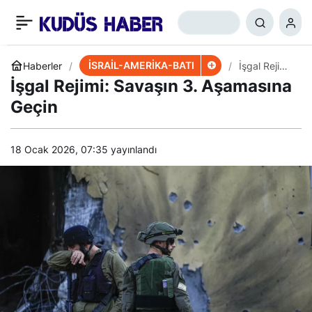
İsrailli Kuruluş: Hizbullah,
+
-
0
Paylaş
2.295 Hedefi Vurdu
İSRAİL-AMERİKA-BATI
Haberler
İşgal Rejimi:
Savaşın 3.
İşgal Rejimi: Savaşın 3. Aşamasına
Aşamasına
Geçin
Geçin
18 Ocak 2026, 07:35
yayınlandı