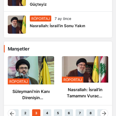
Güçteyiz
RÖPORTAJ
7 ay önce
Nasrallah: İsrail’in Sonu Yakın
Manşetler
RÖPORTAJ
RÖPORTAJ
Nasrallah: İsrail’in
Süleymani’nin Kanı
Tamamını Vuracak
Direnişin
Güçteyiz
Damarlarında
Akıyor
1
2
3
4
5
6
7
8
9