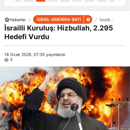
İSRAİL-AMERİKA-BATI
Haberler
İsrailli
Kuruluş:
İsrailli Kuruluş: Hizbullah, 2.295
Hizbullah,
2.295
Hedefi Vurdu
Hedefi
Vurdu
18 Ocak 2026, 07:35
yayınlandı
3