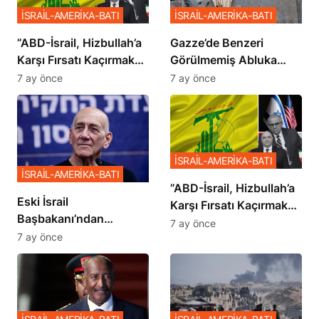
İSRAİL-AMERİKA-BATI
İSRAİL-AMERİKA-BATI
​​​​​​​”ABD-İsrail, Hizbullah’a
​​​​​​​Gazze’de Benzeri
Karşı Fırsatı Kaçırmak
Görülmemiş Abluka
İstemiyor”
Planı
7 ay önce
7 ay önce
İSRAİL-AMERİKA-BATI
İSRAİL-AMERİKA-BATI
​​​​​​​”ABD-İsrail, Hizbullah’a
Eski İsrail
Karşı Fırsatı Kaçırmak
Başbakanı’ndan
İstemiyor”
7 ay önce
Netanyahu’ya Ağır
7 ay önce
Sözler