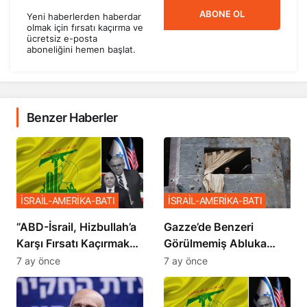
ABONE OL
Yeni haberlerden haberdar
olmak için fırsatı kaçırma ve
ücretsiz e-posta
aboneliğini hemen başlat.
Benzer Haberler
İSRAİL-AMERİKA-BATI
İSRAİL-AMERİKA-BATI
​​​​​​​”ABD-İsrail, Hizbullah’a
​​​​​​​Gazze’de Benzeri
Karşı Fırsatı Kaçırmak
Görülmemiş Abluka
İstemiyor”
Planı
7 ay önce
7 ay önce