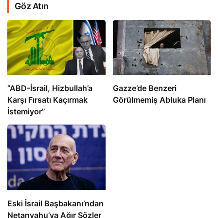
Göz Atın
​​​​​​​”ABD-İsrail, Hizbullah’a
​​​​​​​Gazze’de Benzeri
Karşı Fırsatı Kaçırmak
Görülmemiş Abluka Planı
İstemiyor”
Eski İsrail Başbakanı’ndan
Netanyahu’ya Ağır Sözler