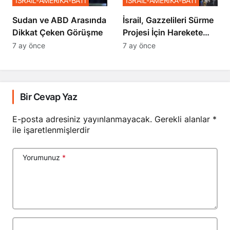
İSRAİL-AMERİKA-BATI
İSRAİL-AMERİKA-BATI
Sudan ve ABD Arasında
İsrail, Gazzelileri Sürme
Dikkat Çeken Görüşme
Projesi İçin Harekete
Geçti
7 ay önce
7 ay önce
Bir Cevap Yaz
E-posta adresiniz yayınlanmayacak.
Gerekli alanlar
*
ile işaretlenmişlerdir
Yorumunuz
*