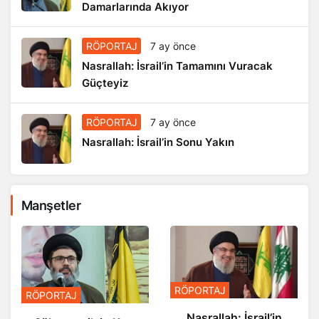
Damarlarında Akıyor
RÖPORTAJ
7 ay önce
Nasrallah: İsrail’in Tamamını Vuracak
Güçteyiz
RÖPORTAJ
7 ay önce
Nasrallah: İsrail’in Sonu Yakın
Manşetler
RÖPORTAJ
RÖPORTAJ
Nasrallah: İsrail’in