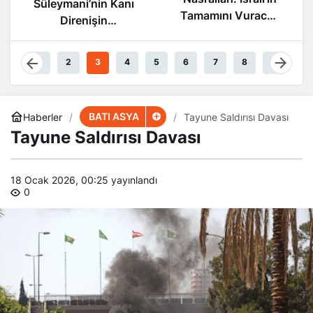
Süleymani’nin Kanı
Tamamını Vuracak
Direnişin
Güçteyiz
Damarlarında
Akıyor
1
2
3
4
5
6
7
8
9
BATI ASYA
Haberler
Tayune Saldırısı Davası
Tayune Saldırısı Davası
18 Ocak 2026, 00:25
yayınlandı
0