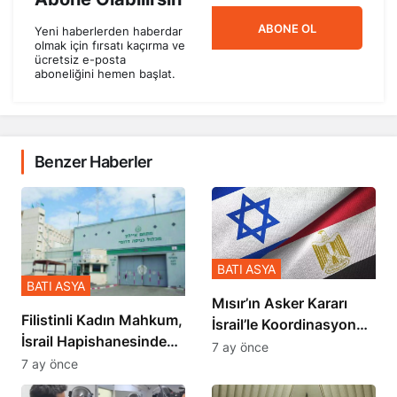
ABONE OL
Yeni haberlerden haberdar
olmak için fırsatı kaçırma ve
ücretsiz e-posta
aboneliğini hemen başlat.
Benzer Haberler
BATI ASYA
BATI ASYA
Mısır’ın Asker Kararı
Filistinli Kadın Mahkum,
İsrail’le Koordinasyon
İsrail Hapishanesindeki
İçinde Gerçekleşmiş
7 ay önce
Zulmü Anlattı
7 ay önce