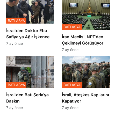
BATI ASYA
BATI ASYA
İsrail’den Doktor Ebu
Safiya’ya Ağır İşkence
İran Meclisi, NPT’den
Çekilmeyi Görüşüyor
7 ay önce
7 ay önce
BATI ASYA
BATI ASYA
​​​​​​​İsrail’den Batı Şeria’ya
İsrail, Ateşkes Kapılarını
Baskın
Kapatıyor
7 ay önce
7 ay önce