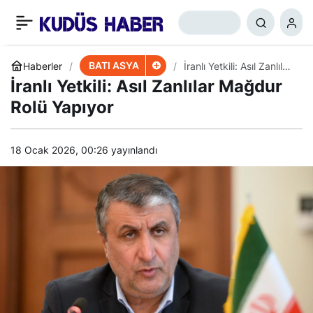
Tayune Saldırısı Davası
+
-
0
Paylaş
BATI ASYA
Haberler
İranlı Yetkili: Asıl Zanlılar
Mağdur Rolü Yapıyor
İranlı Yetkili: Asıl Zanlılar Mağdur
Rolü Yapıyor
18 Ocak 2026, 00:26
yayınlandı