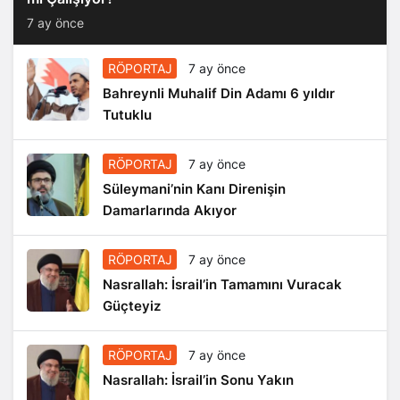
7 ay önce
RÖPORTAJ
7 ay önce
Bahreynli Muhalif Din Adamı 6 yıldır
Tutuklu
RÖPORTAJ
7 ay önce
Süleymani’nin Kanı Direnişin
Damarlarında Akıyor
RÖPORTAJ
7 ay önce
Nasrallah: İsrail’in Tamamını Vuracak
Güçteyiz
RÖPORTAJ
7 ay önce
Nasrallah: İsrail’in Sonu Yakın