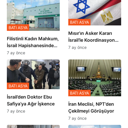
BATI ASYA
BATI ASYA
Mısır’ın Asker Kararı
Filistinli Kadın Mahkum,
İsrail’le Koordinasyon
İsrail Hapishanesindeki
İçinde Gerçekleşmiş
7 ay önce
Zulmü Anlattı
7 ay önce
BATI ASYA
BATI ASYA
İsrail’den Doktor Ebu
Safiya’ya Ağır İşkence
İran Meclisi, NPT’den
Çekilmeyi Görüşüyor
7 ay önce
7 ay önce