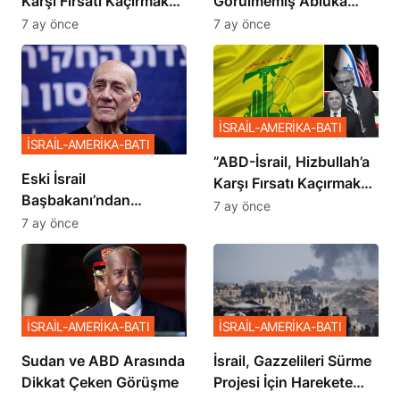
Karşı Fırsatı Kaçırmak
Görülmemiş Abluka
İstemiyor”
Planı
7 ay önce
7 ay önce
İSRAİL-AMERİKA-BATI
İSRAİL-AMERİKA-BATI
​​​​​​​”ABD-İsrail, Hizbullah’a
Eski İsrail
Karşı Fırsatı Kaçırmak
Başbakanı’ndan
İstemiyor”
7 ay önce
Netanyahu’ya Ağır
7 ay önce
Sözler
İSRAİL-AMERİKA-BATI
İSRAİL-AMERİKA-BATI
Sudan ve ABD Arasında
İsrail, Gazzelileri Sürme
Dikkat Çeken Görüşme
Projesi İçin Harekete