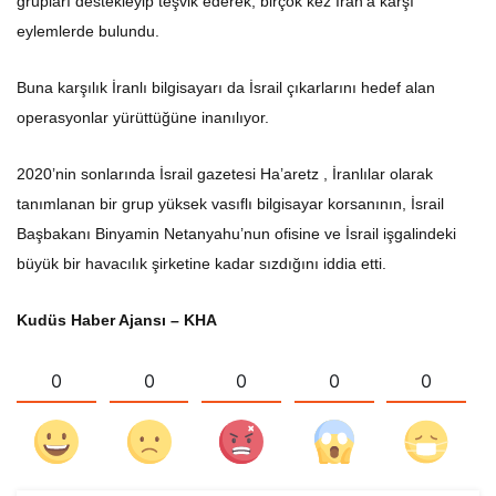
grupları destekleyip teşvik ederek, birçok kez İran’a karşı
eylemlerde bulundu.
Buna karşılık İranlı bilgisayarı da İsrail çıkarlarını hedef alan
operasyonlar yürüttüğüne inanılıyor.
2020’nin sonlarında İsrail gazetesi Ha’aretz , İranlılar olarak
tanımlanan bir grup yüksek vasıflı bilgisayar korsanının, İsrail
Başbakanı Binyamin Netanyahu’nun ofisine ve İsrail işgalindeki
büyük bir havacılık şirketine kadar sızdığını iddia etti.
Kudüs Haber Ajansı – KHA
0
0
0
0
0