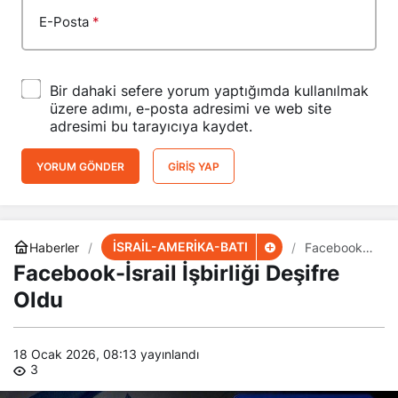
E-Posta
*
Bir dahaki sefere yorum yaptığımda kullanılmak
üzere adımı, e-posta adresimi ve web site
adresimi bu tarayıcıya kaydet.
YORUM GÖNDER
GIRIŞ YAP
İSRAİL-AMERİKA-BATI
Haberler
Facebook-
İsrail İşbirliği
Facebook-İsrail İşbirliği Deşifre
Deşifre
Oldu
Oldu
18 Ocak 2026, 08:13
yayınlandı
3