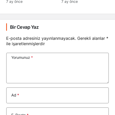
Geçti
7 ay önce
7 ay önce
Bir Cevap Yaz
E-posta adresiniz yayınlanmayacak.
Gerekli alanlar
*
ile işaretlenmişlerdir
Yorumunuz
*
Ad
*