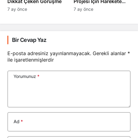
Dikkat Çeken Görüşme
Projesi İçin Harekete
Geçti
7 ay önce
7 ay önce
Bir Cevap Yaz
E-posta adresiniz yayınlanmayacak.
Gerekli alanlar
*
ile işaretlenmişlerdir
Yorumunuz
*
Ad
*