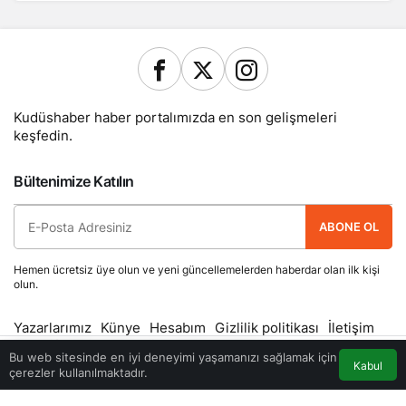
Kudüshaber haber portalımızda en son gelişmeleri
keşfedin.
Bültenimize Katılın
ABONE OL
Hemen ücretsiz üye olun ve yeni güncellemelerden haberdar olan ilk kişi
olun.
Yazarlarımız
Künye
Hesabım
Gizlilik politikası
İletişim
© Telif Hakkı 2026, Tüm Hakları Saklıdır
Bu web sitesinde en iyi deneyimi yaşamanızı sağlamak için
Kabul
çerezler kullanılmaktadır.
Akış
Eczaneler
Trafik
Anasayfa