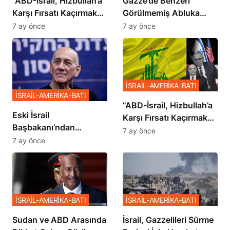
​​​​​​​”ABD-İsrail, Hizbullah’a
​​​​​​​Gazze’de Benzeri
Karşı Fırsatı Kaçırmak
Görülmemiş Abluka
İstemiyor”
Planı
7 ay önce
7 ay önce
İSRAİL-AMERİKA-BATI
İSRAİL-AMERİKA-BATI
​​​​​​​”ABD-İsrail, Hizbullah’a
Eski İsrail
Karşı Fırsatı Kaçırmak
Başbakanı’ndan
İstemiyor”
7 ay önce
Netanyahu’ya Ağır
7 ay önce
Sözler
İSRAİL-AMERİKA-BATI
İSRAİL-AMERİKA-BATI
Sudan ve ABD Arasında
İsrail, Gazzelileri Sürme