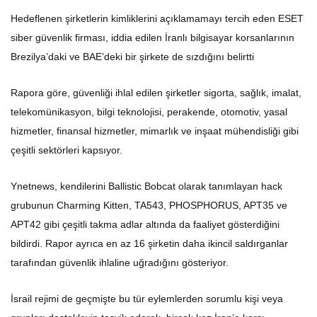
Hedeflenen şirketlerin kimliklerini açıklamamayı tercih eden ESET
siber güvenlik firması, iddia edilen İranlı bilgisayar korsanlarının
Brezilya’daki ve BAE’deki bir şirkete de sızdığını belirtti
Rapora göre, güvenliği ihlal edilen şirketler sigorta, sağlık, imalat,
telekomünikasyon, bilgi teknolojisi, perakende, otomotiv, yasal
hizmetler, finansal hizmetler, mimarlık ve inşaat mühendisliği gibi
çeşitli sektörleri kapsıyor.
Ynetnews, kendilerini Ballistic Bobcat olarak tanımlayan hack
grubunun Charming Kitten, TA543, PHOSPHORUS, APT35 ve
APT42 gibi çeşitli takma adlar altında da faaliyet gösterdiğini
bildirdi. Rapor ayrıca en az 16 şirketin daha ikincil saldırganlar
tarafından güvenlik ihlaline uğradığını gösteriyor.
İsrail rejimi de geçmişte bu tür eylemlerden sorumlu kişi veya