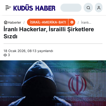
Facebook-İsrail İşbirliği
+
-
0
Paylaş
Deşifre Oldu
İSRAİL-AMERİKA-BATI
Haberler
İranlı
Hackerlar,
İranlı Hackerlar, İsrailli Şirketlere
İsrailli
Şirketlere
Sızdı
Sızdı
18 Ocak 2026, 08:13
yayınlandı
3