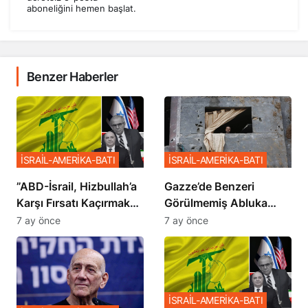
aboneliğini hemen başlat.
Benzer Haberler
İSRAİL-AMERİKA-BATI
İSRAİL-AMERİKA-BATI
​​​​​​​”ABD-İsrail, Hizbullah’a
​​​​​​​Gazze’de Benzeri
Karşı Fırsatı Kaçırmak
Görülmemiş Abluka
İstemiyor”
Planı
7 ay önce
7 ay önce
İSRAİL-AMERİKA-BATI