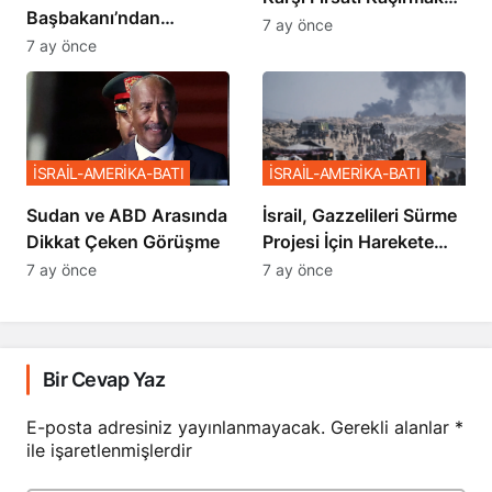
Başbakanı’ndan
İstemiyor”
7 ay önce
Netanyahu’ya Ağır
7 ay önce
Sözler
İSRAİL-AMERİKA-BATI
İSRAİL-AMERİKA-BATI
Sudan ve ABD Arasında
İsrail, Gazzelileri Sürme
Dikkat Çeken Görüşme
Projesi İçin Harekete
Geçti
7 ay önce
7 ay önce
Bir Cevap Yaz
E-posta adresiniz yayınlanmayacak.
Gerekli alanlar
*
ile işaretlenmişlerdir