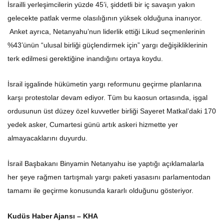
İsrailli yerleşimcilerin yüzde 45’i, şiddetli bir iç savaşın yakın
gelecekte patlak verme olasılığının yüksek olduğuna inanıyor.
Anket ayrıca, Netanyahu’nun liderlik ettiği Likud seçmenlerinin
%43’ünün “ulusal birliği güçlendirmek için” yargı değişikliklerinin
terk edilmesi gerektiğine inandığını ortaya koydu.
İsrail işgalinde hükümetin yargı reformunu geçirme planlarına
karşı protestolar devam ediyor. Tüm bu kaosun ortasında, işgal
ordusunun üst düzey özel kuvvetler birliği Sayeret Matkal’daki 170
yedek asker, Cumartesi günü artık askeri hizmette yer
almayacaklarını duyurdu.
İsrail Başbakanı Binyamin Netanyahu ise yaptığı açıklamalarla
her şeye rağmen tartışmalı yargı paketi yasasını parlamentodan
tamamı ile geçirme konusunda kararlı olduğunu gösteriyor.
Kudüs Haber Ajansı – KHA