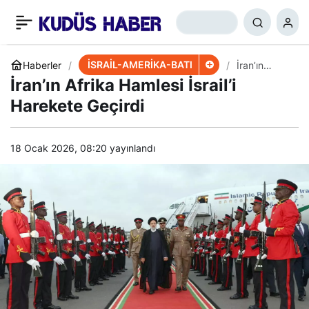
WSJ: ABD Firmaları
+
-
0
Paylaş
İran’dan Korkuyor
İSRAİL-AMERİKA-BATI
Haberler
İran’ın
Afrika
İran’ın Afrika Hamlesi İsrail’i
Hamlesi
İsrail’i
Harekete Geçirdi
Harekete
Geçirdi
18 Ocak 2026, 08:20
yayınlandı