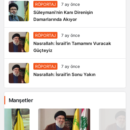
RÖPORTAJ
7 ay önce
Süleymani’nin Kanı Direnişin
Damarlarında Akıyor
RÖPORTAJ
7 ay önce
Nasrallah: İsrail’in Tamamını Vuracak
Güçteyiz
RÖPORTAJ
7 ay önce
Nasrallah: İsrail’in Sonu Yakın
Manşetler