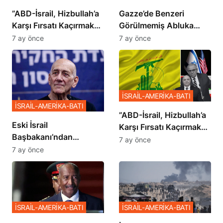
​​​​​​​”ABD-İsrail, Hizbullah’a
​​​​​​​Gazze’de Benzeri
Karşı Fırsatı Kaçırmak
Görülmemiş Abluka
İstemiyor”
Planı
7 ay önce
7 ay önce
İSRAİL-AMERİKA-BATI
İSRAİL-AMERİKA-BATI
​​​​​​​”ABD-İsrail, Hizbullah’a
Eski İsrail
Karşı Fırsatı Kaçırmak
Başbakanı’ndan
İstemiyor”
7 ay önce
Netanyahu’ya Ağır
7 ay önce
Sözler
İSRAİL-AMERİKA-BATI
İSRAİL-AMERİKA-BATI