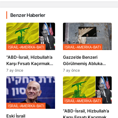
Benzer Haberler
İSRAİL-AMERİKA-BATI
İSRAİL-AMERİKA-BATI
​​​​​​​”ABD-İsrail, Hizbullah’a
​​​​​​​Gazze’de Benzeri
Karşı Fırsatı Kaçırmak
Görülmemiş Abluka
İstemiyor”
Planı
7 ay önce
7 ay önce
İSRAİL-AMERİKA-BATI
İSRAİL-AMERİKA-BATI
​​​​​​​”ABD-İsrail, Hizbullah’a
Eski İsrail
Karşı Fırsatı Kaçırmak