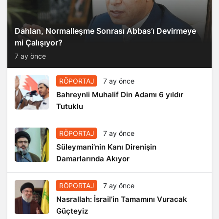
Dahlan, Normalleşme Sonrası Abbas’ı Devirmeye
mi Çalışıyor?
7 ay önce
RÖPORTAJ
7 ay önce
Bahreynli Muhalif Din Adamı 6 yıldır
Tutuklu
RÖPORTAJ
7 ay önce
Süleymani’nin Kanı Direnişin
Damarlarında Akıyor
RÖPORTAJ
7 ay önce
Nasrallah: İsrail’in Tamamını Vuracak
Güçteyiz