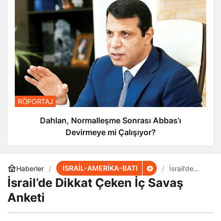
RÖPORTAJ
Dahlan, Normalleşme Sonrası Abbas’ı
Devirmeye mi Çalışıyor?
İSRAİL-AMERİKA-BATI
Haberler
İsrail’de
Dikkat
İsrail’de Dikkat Çeken İç Savaş
Çeken İç
Savaş
Anketi
Anketi