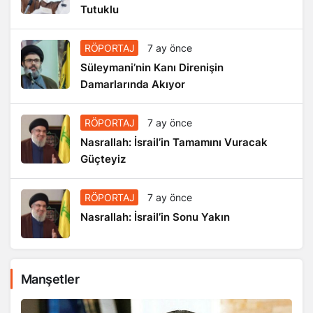
Tutuklu
RÖPORTAJ
7 ay önce
Süleymani’nin Kanı Direnişin
Damarlarında Akıyor
RÖPORTAJ
7 ay önce
Nasrallah: İsrail’in Tamamını Vuracak
Güçteyiz
RÖPORTAJ
7 ay önce
Nasrallah: İsrail’in Sonu Yakın
Manşetler