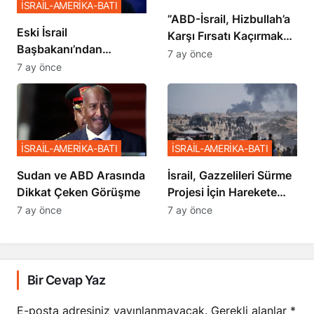
İSRAİL-AMERİKA-BATI
​​​​​​​”ABD-İsrail, Hizbullah’a
Eski İsrail
Karşı Fırsatı Kaçırmak
Başbakanı’ndan
İstemiyor”
7 ay önce
Netanyahu’ya Ağır
7 ay önce
Sözler
İSRAİL-AMERİKA-BATI
İSRAİL-AMERİKA-BATI
Sudan ve ABD Arasında
İsrail, Gazzelileri Sürme
Dikkat Çeken Görüşme
Projesi İçin Harekete
Geçti
7 ay önce
7 ay önce
Bir Cevap Yaz
E-posta adresiniz yayınlanmayacak.
Gerekli alanlar
*