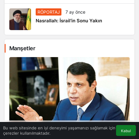
RÖPORTAJ
7 ay önce
Nasrallah: İsrail’in Sonu Yakın
Manşetler
RÖPORTAJ
Bu web sitesinde en iyi deneyimi yaşamanızı sağlamak için
Kabul
çerezler kullanılmaktadır.
Akış
Eczaneler
Trafik
Anasayfa