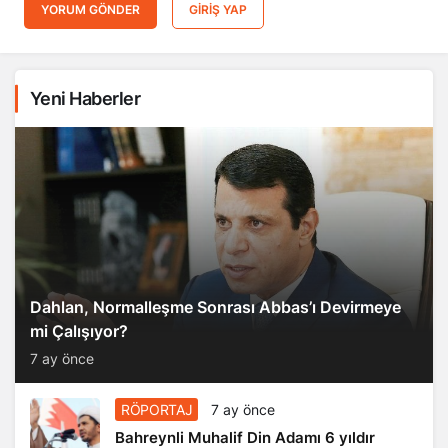
YORUM GÖNDER
GIRIŞ YAP
Yeni Haberler
Dahlan, Normalleşme Sonrası Abbas’ı Devirmeye
mi Çalışıyor?
7 ay önce
RÖPORTAJ
7 ay önce
Bahreynli Muhalif Din Adamı 6 yıldır