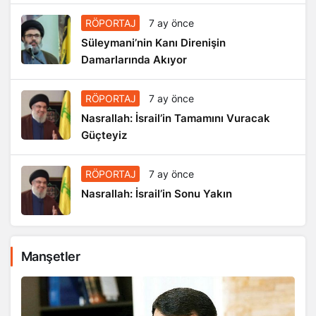
RÖPORTAJ
7 ay önce
Süleymani’nin Kanı Direnişin
Damarlarında Akıyor
RÖPORTAJ
7 ay önce
Nasrallah: İsrail’in Tamamını Vuracak
Güçteyiz
RÖPORTAJ
7 ay önce
Nasrallah: İsrail’in Sonu Yakın
Manşetler