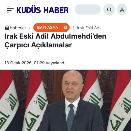
IKBY Hükümet Sözcüsü:
+
-
0
Paylaş
İsrail’in Kürdistan
BATI ASYA
Haberler
Irak Eski Adil
Abdulmehdi’den Çarpıcı
Irak Eski Adil Abdulmehdi’den
Açıklamalar
Bölgesi’nde Çıkarı ya da
Çarpıcı Açıklamalar
Varlığı Yok
18 Ocak 2026, 01:29
yayınlandı