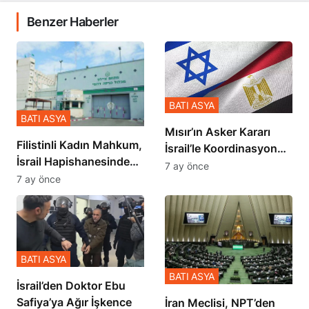
Benzer Haberler
BATI ASYA
BATI ASYA
Mısır’ın Asker Kararı
Filistinli Kadın Mahkum,
İsrail’le Koordinasyon
İsrail Hapishanesindeki
İçinde Gerçekleşmiş
7 ay önce
Zulmü Anlattı
7 ay önce
BATI ASYA
BATI ASYA
İsrail’den Doktor Ebu
Safiya’ya Ağır İşkence
İran Meclisi, NPT’den