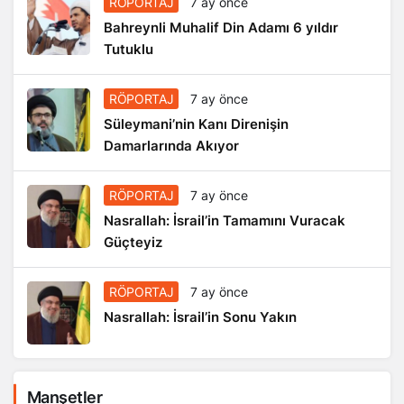
RÖPORTAJ
7 ay önce
Bahreynli Muhalif Din Adamı 6 yıldır
Tutuklu
RÖPORTAJ
7 ay önce
Süleymani’nin Kanı Direnişin
Damarlarında Akıyor
RÖPORTAJ
7 ay önce
Nasrallah: İsrail’in Tamamını Vuracak
Güçteyiz
RÖPORTAJ
7 ay önce
Nasrallah: İsrail’in Sonu Yakın
Manşetler