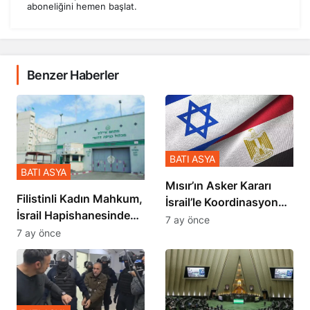
aboneliğini hemen başlat.
Benzer Haberler
BATI ASYA
BATI ASYA
Mısır’ın Asker Kararı
Filistinli Kadın Mahkum,
İsrail’le Koordinasyon
İsrail Hapishanesindeki
İçinde Gerçekleşmiş
7 ay önce
Zulmü Anlattı
7 ay önce