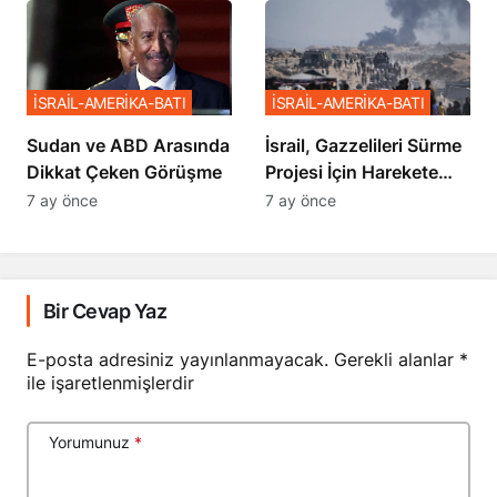
İSRAİL-AMERİKA-BATI
İSRAİL-AMERİKA-BATI
Sudan ve ABD Arasında
İsrail, Gazzelileri Sürme
Dikkat Çeken Görüşme
Projesi İçin Harekete
Geçti
7 ay önce
7 ay önce
Bir Cevap Yaz
E-posta adresiniz yayınlanmayacak.
Gerekli alanlar
*
ile işaretlenmişlerdir
Yorumunuz
*