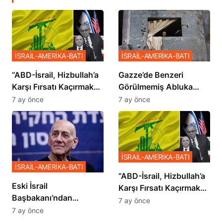
İSRAİL-AMERİKA-BATI
İSRAİL-AMERİKA-BATI
​​​​​​​”ABD-İsrail, Hizbullah’a
​​​​​​​Gazze’de Benzeri
Karşı Fırsatı Kaçırmak
Görülmemiş Abluka
İstemiyor”
Planı
7 ay önce
7 ay önce
İSRAİL-AMERİKA-BATI
İSRAİL-AMERİKA-BATI
​​​​​​​”ABD-İsrail, Hizbullah’a
Eski İsrail
Karşı Fırsatı Kaçırmak
Başbakanı’ndan
İstemiyor”
7 ay önce
Netanyahu’ya Ağır
7 ay önce
Sözler