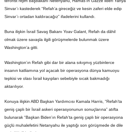
terörist rejim başbakanı Netenyahu, Hamas’ın Gazze lideri Yahya
Sinvar’ı kastederek “Refah’a gireceğiz ve kesin zaferi elde edip
Sinvar’ı ortadan kaldıracağız” ifadelerini kullandı.
Buna ilişkin İsrail Savaş Bakanı Yoav Galant, Refah da dâhil
olmak üzere savaşla ilgili görüşmelerde bulunmak üzere
Washington’a gitti.
Washington’ın Refah gibi dar bir alana sıkışmış yüzbinlerce
insanın katliamına yol açacak bir operasyona dünya kamuoyu
tepkisi ve olası İsrail kayıpları sebebiyle sıcak bakmadığı
aktarılıyor.
Konuya ilişkin ABD Başkan Yardımcısı Kamala Harris, “Refah’ta
geniş çaplı bir İsrail askeri operasyonunun sonuçlarına” atıfta
bulunarak “Başkan Biden’ın Refah’ta geniş çaplı bir operasyona
güçlü muhalefetini Netanyahu ile yaptığı son görüşmede de dile