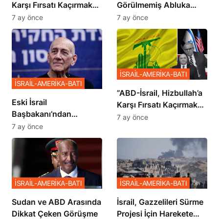
Karşı Fırsatı Kaçırmak
Görülmemiş Abluka
İstemiyor”
Planı
7 ay önce
7 ay önce
İSRAİL-AMERİKA-BATI
İSRAİL-AMERİKA-BATI
​​​​​​​”ABD-İsrail, Hizbullah’a
Eski İsrail
Karşı Fırsatı Kaçırmak
Başbakanı’ndan
İstemiyor”
7 ay önce
Netanyahu’ya Ağır
7 ay önce
Sözler
İSRAİL-AMERİKA-BATI
İSRAİL-AMERİKA-BATI
Sudan ve ABD Arasında
İsrail, Gazzelileri Sürme
Dikkat Çeken Görüşme
Projesi İçin Harekete