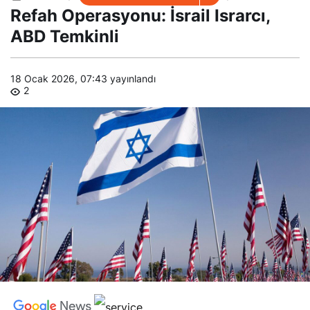
Operasyonu
Refah Operasyonu: İsrail Israrcı,
: İsrail
Israrcı, ABD
ABD Temkinli
Temkinli
18 Ocak 2026, 07:43
yayınlandı
2