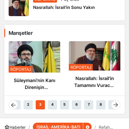
Nasrallah: İsrail’in Sonu Yakın
Manşetler
RÖPORTAJ
RÖPORTAJ
Nasrallah: İsrail’in
Süleymani’nin Kanı
Tamamını Vuracak
Direnişin
Güçteyiz
Damarlarında
Akıyor
1
2
3
4
5
6
7
8
9
İSRAİL-AMERİKA-BATI
Haberler
Refah