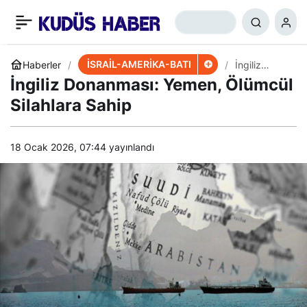
Refah Operasyonu: İsrail
+
-
0
Paylaş
Israrcı, ABD Temkinli
İSRAİL-AMERİKA-BATI
Haberler
İngiliz
Donanması:
İngiliz Donanması: Yemen, Ölümcül
Yemen,
Ölümcül
Silahlara Sahip
Silahlara
Sahip
18 Ocak 2026, 07:44
yayınlandı