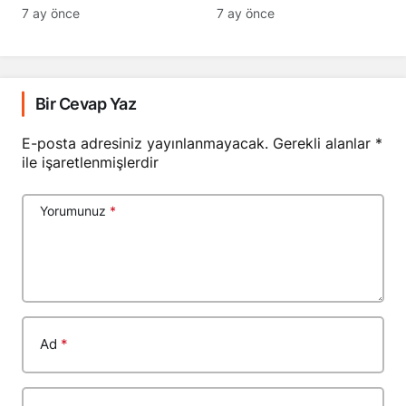
Geçti
7 ay önce
7 ay önce
Bir Cevap Yaz
E-posta adresiniz yayınlanmayacak.
Gerekli alanlar
*
ile işaretlenmişlerdir
Yorumunuz
*
Ad
*