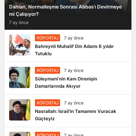
Dahlan, Normalleşme Sonrası Abbas’ı Devirmeye
mi Çalışıyor?
7 ay önce
RÖPORTAJ
7 ay önce
Bahreynli Muhalif Din Adamı 6 yıldır
Tutuklu
RÖPORTAJ
7 ay önce
Süleymani’nin Kanı Direnişin
Damarlarında Akıyor
RÖPORTAJ
7 ay önce
Nasrallah: İsrail’in Tamamını Vuracak
Güçteyiz
RÖPORTAJ
7 ay önce