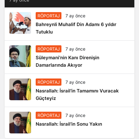
RÖPORTAJ
7 ay önce
Bahreynli Muhalif Din Adamı 6 yıldır
Tutuklu
RÖPORTAJ
7 ay önce
Süleymani’nin Kanı Direnişin
Damarlarında Akıyor
RÖPORTAJ
7 ay önce
Nasrallah: İsrail’in Tamamını Vuracak
Güçteyiz
RÖPORTAJ
7 ay önce
Nasrallah: İsrail’in Sonu Yakın