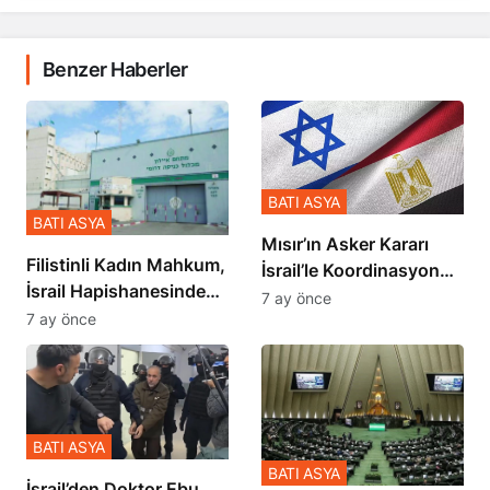
Benzer Haberler
BATI ASYA
BATI ASYA
Mısır’ın Asker Kararı
Filistinli Kadın Mahkum,
İsrail’le Koordinasyon
İsrail Hapishanesindeki
İçinde Gerçekleşmiş
7 ay önce
Zulmü Anlattı
7 ay önce
BATI ASYA
BATI ASYA
İsrail’den Doktor Ebu