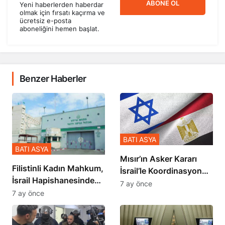
ABONE OL
Yeni haberlerden haberdar
olmak için fırsatı kaçırma ve
ücretsiz e-posta
aboneliğini hemen başlat.
Benzer Haberler
BATI ASYA
BATI ASYA
Mısır’ın Asker Kararı
Filistinli Kadın Mahkum,
İsrail’le Koordinasyon
İsrail Hapishanesindeki
İçinde Gerçekleşmiş
7 ay önce
Zulmü Anlattı
7 ay önce