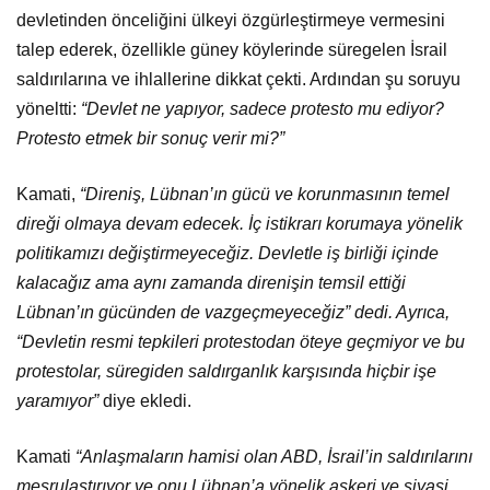
devletinden önceliğini ülkeyi özgürleştirmeye vermesini
talep ederek, özellikle güney köylerinde süregelen İsrail
saldırılarına ve ihlallerine dikkat çekti. Ardından şu soruyu
yöneltti:
“Devlet ne yapıyor, sadece protesto mu ediyor?
Protesto etmek bir sonuç verir mi?”
Kamati,
“Direniş, Lübnan’ın gücü ve korunmasının temel
direği olmaya devam edecek. İç istikrarı korumaya yönelik
politikamızı değiştirmeyeceğiz. Devletle iş birliği içinde
kalacağız ama aynı zamanda direnişin temsil ettiği
Lübnan’ın gücünden de vazgeçmeyeceğiz” dedi. Ayrıca,
“Devletin resmi tepkileri protestodan öteye geçmiyor ve bu
protestolar, süregiden saldırganlık karşısında hiçbir işe
yaramıyor”
diye ekledi.
Kamati
“Anlaşmaların hamisi olan ABD, İsrail’in saldırılarını
meşrulaştırıyor ve onu Lübnan’a yönelik askeri ve siyasi