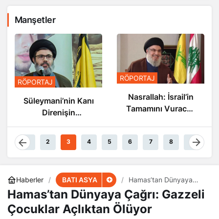
Manşetler
RÖPORTAJ
RÖPORTAJ
Nasrallah: İsrail’in
Süleymani’nin Kanı
Tamamını Vuracak
Direnişin
Güçteyiz
Damarlarında
Akıyor
1
2
3
4
5
6
7
8
9
BATI ASYA
Haberler
Hamas’tan Dünyaya
Çağrı: Gazzeli Çocuklar
Hamas’tan Dünyaya Çağrı: Gazzeli
Açlıktan Ölüyor
Çocuklar Açlıktan Ölüyor