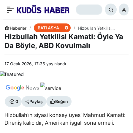
Hamas’tan Dünyaya
+
-
0
Paylaş
Çağrı: Gazzeli Çocuklar
BATI ASYA
Haberler
Hizbullah Yetkilisi
Kamati: Öyle Ya Da
Hizbullah Yetkilisi Kamati: Öyle Ya
Böyle, ABD Kovulmalı
Açlıktan Ölüyor
Da Böyle, ABD Kovulmalı
17 Ocak 2026, 17:35
yayınlandı
0
Paylaş
Beğen
Hizbullah’ın siyasi konsey üyesi Mahmud Kamati:
Direniş kalıcıdır, Amerikan işgali sona ermeli.