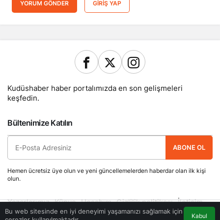
YORUM GÖNDER
GIRIŞ YAP
Kudüshaber haber portalımızda en son gelişmeleri
keşfedin.
Bültenimize Katılın
ABONE OL
Hemen ücretsiz üye olun ve yeni güncellemelerden haberdar olan ilk kişi
olun.
Yazarlarımız
Künye
Hesabım
Gizlilik politikası
İletişim
© Telif Hakkı 2026, Tüm Hakları Saklıdır
Bu web sitesinde en iyi deneyimi yaşamanızı sağlamak için
Kabul
çerezler kullanılmaktadır.
Akış
Eczaneler
Trafik