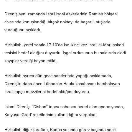
Direniş aynı zamanda İsrail işgal askerlerinin Ramiah bölgesi
civarında konuşlandığı birçok noktayı da başarılı atışlarla
vurduğunu açıkladı.
Hizbullah, yerel saatle 17.10’da ise ikinci kez İsrail el-Marj askeri
tesisini hedef aldığını duyurdu. İşgal ordusunun bu saldırıda ciddi
kayıplar verdiği beyan edildi.
Hizbullah ayrıca dün gece saatlerinde yaptığı açıklamada,
Direniş’in daha önce Lübnan’ın Houla kasabasını bombalayan
İsrail topçu mevzilerini hedef aldığını duyurdu.
İslami Direniş, “Dishon” topçu sahasını hedef alan operasyonda,
Katyuşa ‘Grad’ roketlerinin kullanıldığını vurguladı.
Hizbullah diğer taraftan, Kudüs yolunda görev başında şehit