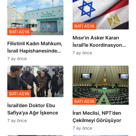
BATI ASYA
BATI ASYA
Mısır’ın Asker Kararı
Filistinli Kadın Mahkum,
İsrail’le Koordinasyon
İsrail Hapishanesindeki
İçinde Gerçekleşmiş
7 ay önce
Zulmü Anlattı
7 ay önce
BATI ASYA
BATI ASYA
İsrail’den Doktor Ebu
Safiya’ya Ağır İşkence
İran Meclisi, NPT’den
Çekilmeyi Görüşüyor
7 ay önce
7 ay önce