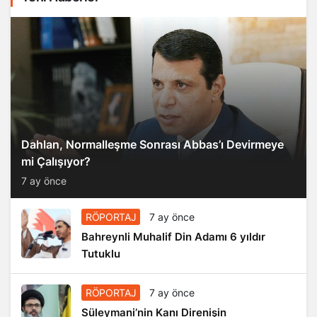
Dahlan, Normalleşme Sonrası Abbas’ı Devirmeye
mi Çalışıyor?
7 ay önce
RÖPORTAJ
7 ay önce
Bahreynli Muhalif Din Adamı 6 yıldır
Tutuklu
RÖPORTAJ
7 ay önce
Süleymani’nin Kanı Direnişin