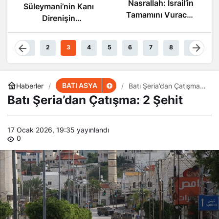
Nasrallah: İsrail’in
Süleymani’nin Kanı
Tamamını Vuracak
Direnişin
Güçteyiz
Damarlarında
Akıyor
1
2
3
4
5
6
7
8
9
BATI ASYA
Haberler
Batı Şeria’dan Çatışma:
2 Şehit
Batı Şeria’dan Çatışma: 2 Şehit
17 Ocak 2026, 19:35
yayınlandı
0