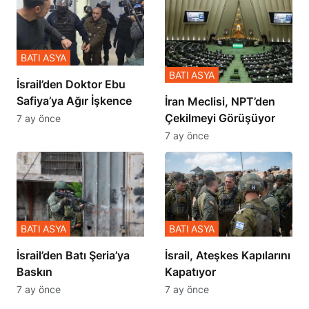
BATI ASYA
BATI ASYA
İsrail’den Doktor Ebu
Safiya’ya Ağır İşkence
İran Meclisi, NPT’den
Çekilmeyi Görüşüyor
7 ay önce
7 ay önce
BATI ASYA
BATI ASYA
​​​​​​​İsrail’den Batı Şeria’ya
İsrail, Ateşkes Kapılarını
Baskın
Kapatıyor
7 ay önce
7 ay önce