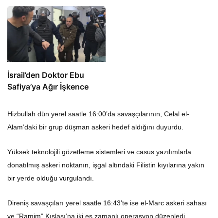
İsrail’den Doktor Ebu
Safiya’ya Ağır İşkence
Hizbullah dün yerel saatle 16:00’da savaşçılarının, Celal el-
Alam’daki bir grup düşman askeri hedef aldığını duyurdu.
Yüksek teknolojili gözetleme sistemleri ve casus yazılımlarla
donatılmış askeri noktanın, işgal altındaki Filistin kıyılarına yakın
bir yerde olduğu vurgulandı.
Direniş savaşçıları yerel saatle 16:43’te ise el-Marc askeri sahası
ve “Ramim” Kışlası’na iki eş zamanlı operasyon düzenledi.