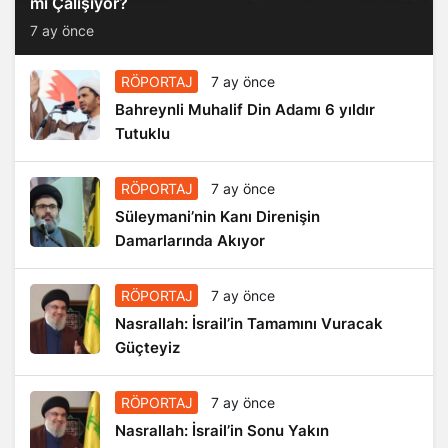
mi Çalışıyor?
7 ay önce
RÖPORTAJ
7 ay önce
Bahreynli Muhalif Din Adamı 6 yıldır
Tutuklu
RÖPORTAJ
7 ay önce
Süleymani’nin Kanı Direnişin
Damarlarında Akıyor
RÖPORTAJ
7 ay önce
Nasrallah: İsrail’in Tamamını Vuracak
Güçteyiz
RÖPORTAJ
7 ay önce
Nasrallah: İsrail’in Sonu Yakın