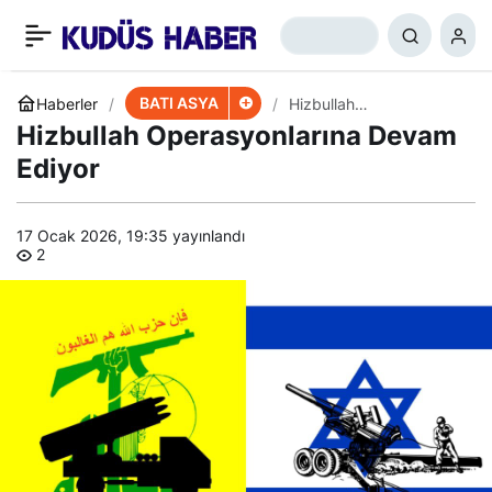
Batı Şeria’dan Çatışma: 2
+
-
0
Paylaş
Şehit
BATI ASYA
Haberler
Hizbullah
Operasyonlarına Devam
Hizbullah Operasyonlarına Devam
Ediyor
Ediyor
17 Ocak 2026, 19:35
yayınlandı
2