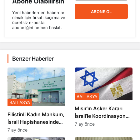
Abone Olabilirsin
ABONE OL
Yeni haberlerden haberdar
olmak için fırsatı kaçırma ve
ücretsiz e-posta
aboneliğini hemen başlat.
Benzer Haberler
BATI ASYA
BATI ASYA
Mısır’ın Asker Kararı
Filistinli Kadın Mahkum,
İsrail’le Koordinasyon
İsrail Hapishanesindeki
İçinde Gerçekleşmiş
7 ay önce
Zulmü Anlattı
7 ay önce