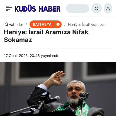
Filistin Direnişi: İsrail’i
+
-
0
Paylaş
Yerli Füzelerle Vurduk
BATI ASYA
Haberler
Heniye: İsrail Aramıza
Nifak Sokamaz
Heniye: İsrail Aramıza Nifak
Sokamaz
17 Ocak 2026, 20:46
yayınlandı