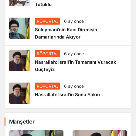
Tutuklu
RÖPORTAJ
6 ay önce
Süleymani’nin Kanı Direnişin
Damarlarında Akıyor
RÖPORTAJ
6 ay önce
Nasrallah: İsrail’in Tamamını Vuracak
Güçteyiz
RÖPORTAJ
6 ay önce
Nasrallah: İsrail’in Sonu Yakın
Manşetler