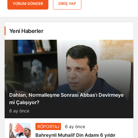
YORUM GÖNDER
GIRIŞ YAP
Yeni Haberler
Dahlan, Normalleşme Sonrası Abbas’ı Devirmeye
mi Çalışıyor?
6 ay önce
RÖPORTAJ
6 ay önce
Bahreynli Muhalif Din Adamı 6 yıldır