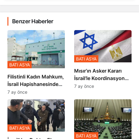
Benzer Haberler
BATI ASYA
BATI ASYA
Mısır’ın Asker Kararı
Filistinli Kadın Mahkum,
İsrail’le Koordinasyon
İsrail Hapishanesindeki
İçinde Gerçekleşmiş
7 ay önce
Zulmü Anlattı
7 ay önce
BATI ASYA
BATI ASYA