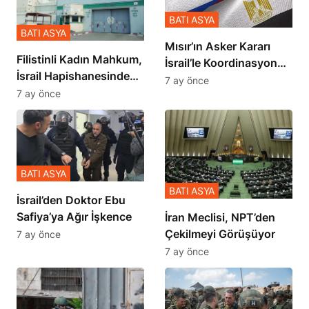
BATI ASYA
BATI ASYA
Mısır’ın Asker Kararı
Filistinli Kadın Mahkum,
İsrail’le Koordinasyon
İsrail Hapishanesindeki
İçinde Gerçekleşmiş
7 ay önce
Zulmü Anlattı
7 ay önce
BATI ASYA
BATI ASYA
İsrail’den Doktor Ebu
Safiya’ya Ağır İşkence
İran Meclisi, NPT’den
Çekilmeyi Görüşüyor
7 ay önce
7 ay önce