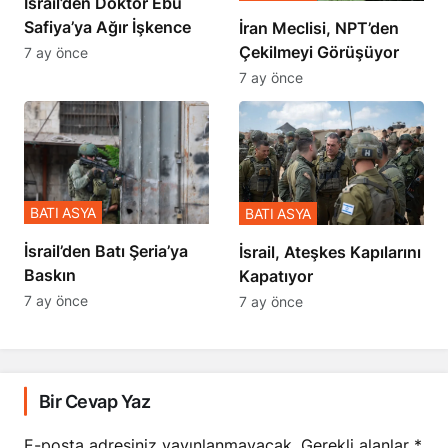
İsrail’den Doktor Ebu
Safiya’ya Ağır İşkence
İran Meclisi, NPT’den
Çekilmeyi Görüşüyor
7 ay önce
7 ay önce
BATI ASYA
BATI ASYA
​​​​​​​İsrail’den Batı Şeria’ya
İsrail, Ateşkes Kapılarını
Baskın
Kapatıyor
7 ay önce
7 ay önce
Bir Cevap Yaz
E-posta adresiniz yayınlanmayacak.
Gerekli alanlar
*