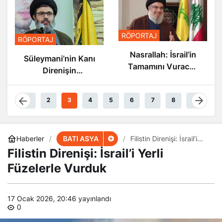
RÖPORTAJ
RÖPORTAJ
Nasrallah: İsrail’in
Süleymani’nin Kanı
Tamamını Vuracak
Direnişin
Güçteyiz
Damarlarında
Akıyor
1
2
3
4
5
6
7
8
9
BATI ASYA
Haberler
Filistin Direnişi: İsrail’i
Yerli Füzelerle Vurduk
Filistin Direnişi: İsrail’i Yerli
Füzelerle Vurduk
17 Ocak 2026, 20:46
yayınlandı
0