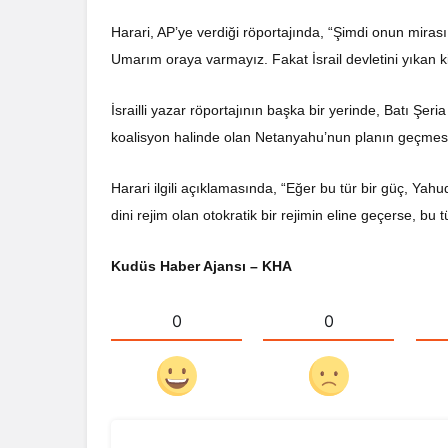
Harari, AP’ye verdiği röportajında, “Şimdi onun mirası, k
Umarım oraya varmayız. Fakat İsrail devletini yıkan kiş
İsrailli yazar röportajının başka bir yerinde, Batı Şeria
koalisyon halinde olan Netanyahu’nun planın geçmesi h
Harari ilgili açıklamasında, “Eğer bu tür bir güç, Yah
dini rejim olan otokratik bir rejimin eline geçerse, bu
Kudüs Haber Ajansı – KHA
0
0