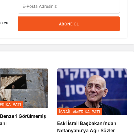
ma ve
ABONE OL
ERİKA-BATI
İSRAİL-AMERİKA-BATI
ze’de Benzeri Görülmemiş
anı
Eski İsrail Başbakanı’ndan
Netanyahu’ya Ağır Sözler