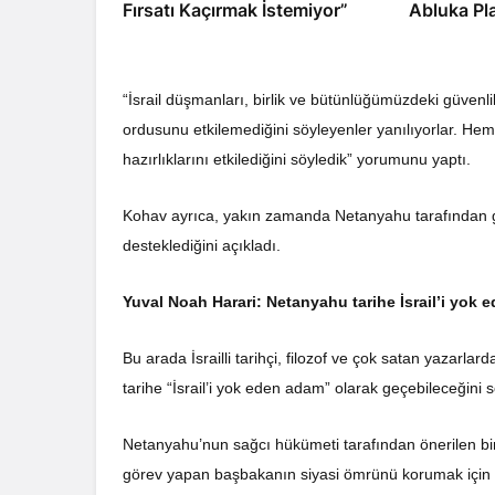
Fırsatı Kaçırmak İstemiyor”
Abluka Pl
“İsrail düşmanları, birlik ve bütünlüğümüzdeki güvenli
ordusunu etkilemediğini söyleyenler yanılıyorlar. H
hazırlıklarını etkilediğini söyledik” yorumunu yaptı.
Kohav ayrıca, yakın zamanda Netanyahu tarafından g
desteklediğini açıkladı.
Yuval Noah Harari: Netanyahu tarihe İsrail’i yok 
Bu arada İsrailli tarihçi, filozof ve çok satan yazar
tarihe “İsrail’i yok eden adam” olarak geçebileceğini s
Netanyahu’nun sağcı hükümeti tarafından önerilen bir
görev yapan başbakanın siyasi ömrünü korumak için 