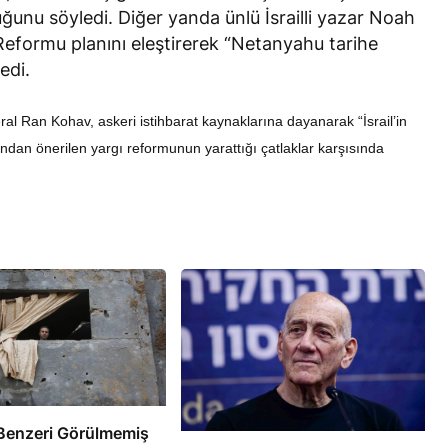
unu söyledi. Diğer yanda ünlü İsrailli yazar Noah
ı Reformu planını eleştirerek “Netanyahu tarihe
dedi.
al Ran Kohav, askeri istihbarat kaynaklarına dayanarak “İsrail’in
ndan önerilen yargı reformunun yarattığı çatlaklar karşısında
RÖPORTAJ
eşme Sonrası
Bahreynli Muhalif Din Adamı 6
 mi Çalışıyor?
yıldır Tutuklu
e’de Benzeri Görülmemiş