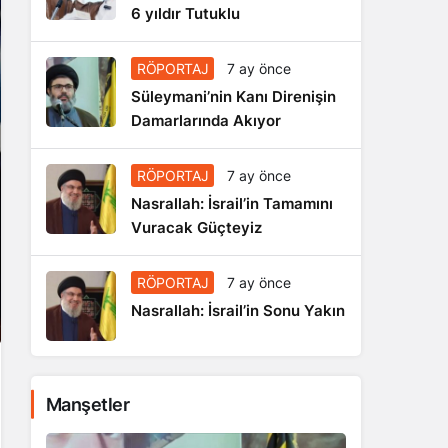
6 yıldır Tutuklu
RÖPORTAJ
7 ay önce
Süleymani’nin Kanı Direnişin
Damarlarında Akıyor
RÖPORTAJ
7 ay önce
Nasrallah: İsrail’in Tamamını
Vuracak Güçteyiz
RÖPORTAJ
7 ay önce
Nasrallah: İsrail’in Sonu Yakın
Manşetler