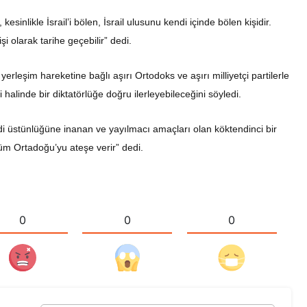
esinlikle İsrail’i bölen, İsrail ulusunu kendi içinde bölen kişidir.
i olarak tarihe geçebilir” dedi.
 yerleşim hareketine bağlı aşırı Ortodoks ve aşırı milliyetçi partilerle
alinde bir diktatörlüğe doğru ilerleyebileceğini söyledi.
udi üstünlüğüne inanan ve yayılmacı amaçları olan köktendinci bir
 tüm Ortadoğu’yu ateşe verir” dedi.
0
0
0