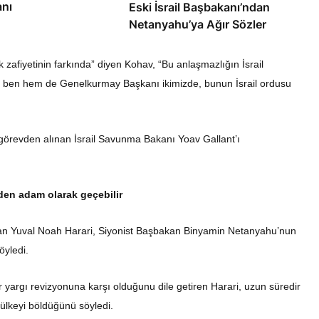
anı
Eski İsrail Başbakanı’ndan
Netanyahu’ya Ağır Sözler
k zafiyetinin farkında” diyen Kohav, “Bu anlaşmazlığın İsrail
em ben hem de Genelkurmay Başkanı ikimizde, bunun İsrail ordusu
örevden alınan İsrail Savunma Bakanı Yoav Gallant’ı
eden adam olarak geçebilir
lardan Yuval Noah Harari, Siyonist Başbakan Binyamin Netanyahu’nun
öyledi.
 yargı revizyonuna karşı olduğunu dile getiren Harari, uzun süredir
ülkeyi böldüğünü söyledi.