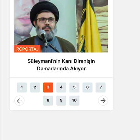
RÖPORTA
RÖPORTAJ
Nas
Süleymani’nin Kanı Direnişin
Damarlarında Akıyor
1
2
3
4
5
6
7
8
9
10