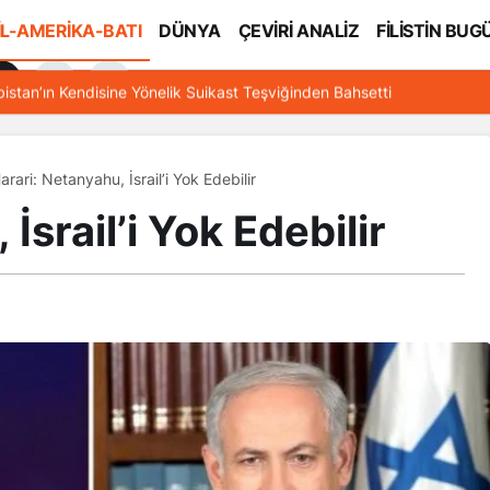
İL-AMERİKA-BATI
DÜNYA
ÇEVİRİ ANALİZ
FİLİSTİN BUG
l
bistan’ın Kendisine Yönelik Suikast Teşviğinden Bahsetti
arari: Netanyahu, İsrail’i Yok Edebilir
İsrail’i Yok Edebilir