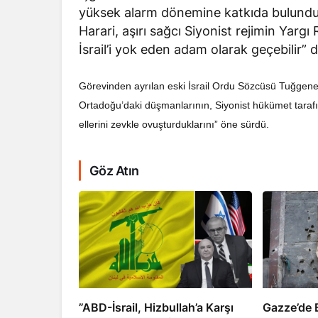
yüksek alarm dönemine katkıda bulunduğ
Harari, aşırı sağcı Siyonist rejimin Yarg
İsrail’i yok eden adam olarak geçebilir” 
Görevinden ayrılan eski İsrail Ordu Sözcüsü Tuğgener
Ortadoğu’daki düşmanlarının, Siyonist hükümet tarafı
RÖPORTAJ
ellerini zevkle ovuşturduklarını” öne sürdü.
Dahlan, Normall
Abbas’ı Devirmeye
Göz Atın
​​​​​​​”ABD-İsrail, Hizbullah’a Karşı
​​​​​​​Gazz