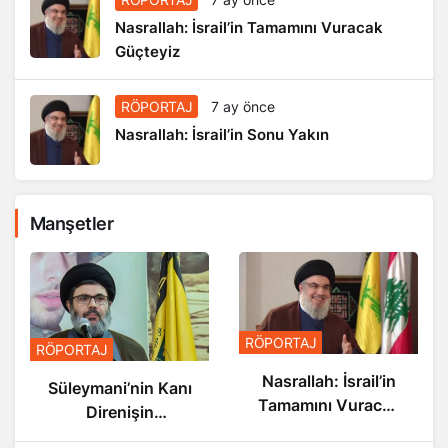
Nasrallah: İsrail’in Tamamını Vuracak
Güçteyiz
RÖPORTAJ
7 ay önce
Nasrallah: İsrail’in Sonu Yakın
Manşetler
RÖPORTAJ
RÖPORTAJ
Nasrallah: İsrail’in
Süleymani’nin Kanı
Tamamını Vuracak
Direnişin
Güçteyiz
Damarlarında