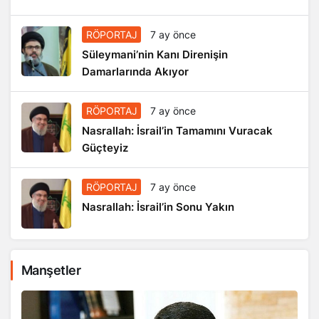
RÖPORTAJ
7 ay önce
Süleymani’nin Kanı Direnişin
Damarlarında Akıyor
RÖPORTAJ
7 ay önce
Nasrallah: İsrail’in Tamamını Vuracak
Güçteyiz
RÖPORTAJ
7 ay önce
Nasrallah: İsrail’in Sonu Yakın
Manşetler