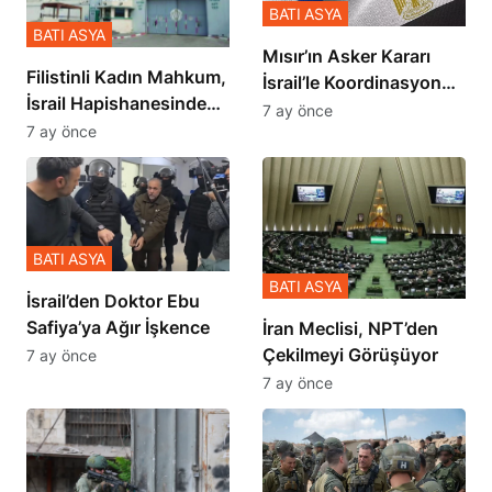
BATI ASYA
BATI ASYA
Mısır’ın Asker Kararı
Filistinli Kadın Mahkum,
İsrail’le Koordinasyon
İsrail Hapishanesindeki
İçinde Gerçekleşmiş
7 ay önce
Zulmü Anlattı
7 ay önce
BATI ASYA
BATI ASYA
İsrail’den Doktor Ebu
Safiya’ya Ağır İşkence
İran Meclisi, NPT’den
Çekilmeyi Görüşüyor
7 ay önce
7 ay önce