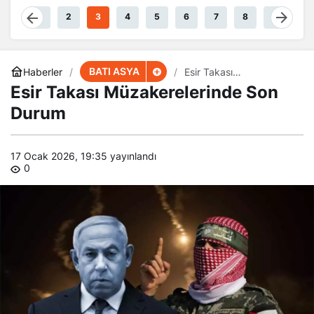
Akıyor
1
2
3
4
5
6
7
8
9
BATI ASYA
Haberler
Esir Takası
Müzakerelerinde Son
Esir Takası Müzakerelerinde Son
Durum
Durum
17 Ocak 2026, 19:35
yayınlandı
0