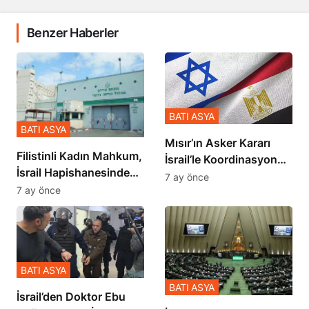
Benzer Haberler
BATI ASYA
BATI ASYA
Mısır’ın Asker Kararı
Filistinli Kadın Mahkum,
İsrail’le Koordinasyon
İsrail Hapishanesindeki
İçinde Gerçekleşmiş
7 ay önce
Zulmü Anlattı
7 ay önce
BATI ASYA
BATI ASYA
İsrail’den Doktor Ebu