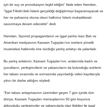
için bir suç ve provokasyon teşkil ettiğini” ifade eden Hamdan,
“İşgal Filistin’deki İslami gerçekliği değiştirmeyi başaramayacak ve
her ne pahasına olursa olsun halkımız İslami mukaddesatı
savunmaya devam edecektir” dedi.
Hamdan, Siyonist propagandanın ve işgal yanlısı bazı Batı ve
Amerikan medyasının Kassam Tugayları’nın esirlere yönelik
muamelesi hakkında öne sürdüğü yanlış anlatıyı da yalanladı.
Bu yanlış anlatının, Kassam Tugayları’nın, aralarında kadın ve
çocukların, yerleşimcilerin ve yabancıların da bulunduğu esirlerin
her takası sırasında ve sonrasında yayınladığı video kayıtlarıyla
yıkıcı bir darbe aldığını söyledi.
“Esir takası anlaşmasının üzerinden geçen 7 gün içinde tüm
dünya, Kassam Tugayları mensuplarının 50 gün boyunca
alıkoyduğu yerleşimciler ve yabancılarla olan ilişkileri ile işgal