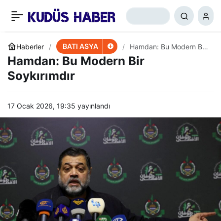
Esir Takası
+
-
0
Paylaş
Müzakerelerinde Son
BATI ASYA
Haberler
Hamdan: Bu Modern Bir
Soykırımdır
Hamdan: Bu Modern Bir
Durum
Soykırımdır
17 Ocak 2026, 19:35
yayınlandı